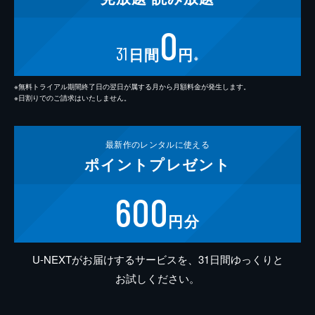
0
31
日間
円
※
※無料トライアル期間終了日の翌日が属する月から月額料金が発生します。
※日割りでのご請求はいたしません。
最新作の
レンタルに使える
ポイント
プレゼント
600
円分
U-NEXTがお届けするサービスを、31日間ゆっくりと
お試しください。