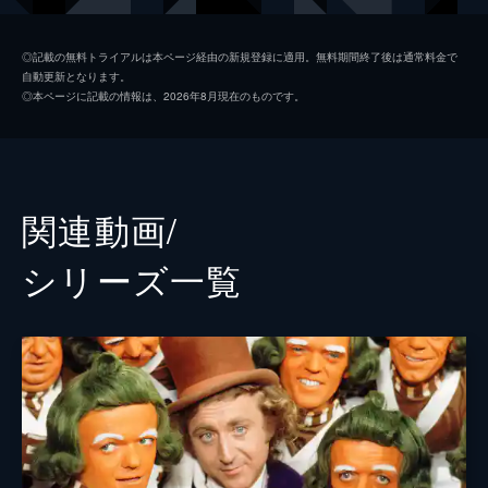
警察署長
キーガン＝マイケル・キー
◎記載の無料トライアルは本ページ経由の新規登録に適用。無料期間終了後は通常料金で
自動更新となります。
スラグワース
パターソン・ジョセフ
◎本ページに記載の情報は、2026年8月現在のものです。
プロドノーズ
マット・ルーカス
フィクルグルーバー
マシュー・ベイントン
ウォンカの母
サリー・ホーキンス
関連動画/
神父
ローワン・アトキンソン
シリーズ⼀覧
アバカス
ジム・カーター
ブリーチャー
トム・デイヴィス
パイパー
ナターシャ・ロスウェル
ロッティー
ラキー・サクラー
ラリー
リッチ・フルチャー