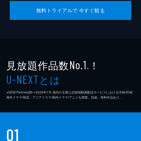
無料トライアルで 今すぐ観る
見放題作品数
！
No.1
※
とは
U-NEXT
※GEM Partners調べ/2026年7⽉ 国内の主要な定額制動画配信サービスにおける洋画/邦画/
海外ドラマ/韓流・アジアドラマ/国内ドラマ/アニメを調査。別途、有料作品あり。
01