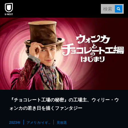
本文へスキップ
『チョコレート工場の秘密』の工場主、ウィリー・ウ
ォンカの若き日を描くファンタジー
2023年
アメリカ/イギ...
見放題