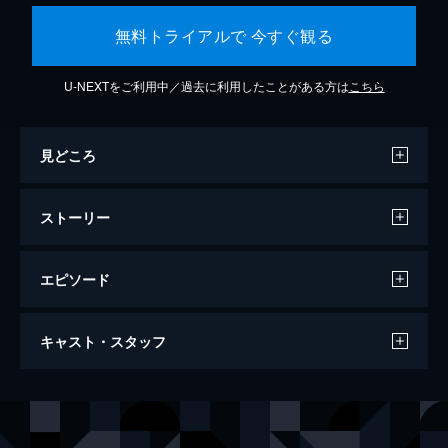
無料トライアルで 今すぐ観る
U-NEXTをご利用中／過去に利用したことがある方は
こちら
見どころ
ストーリー
エピソード
ウォンカとチョコレート工場のはじまり
キャスト・スタッフ
116分
出演
ウィリー・ウォンカ
ティモシー・シャラメ
ヌードル
クララ・レイン