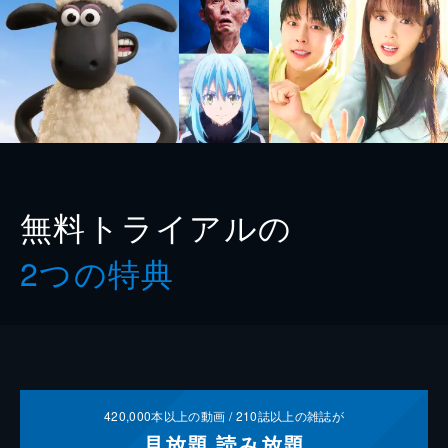
無料トライアルの
2つの特典
420,000
本以上の動画 /
210
誌以上の雑誌が
見放題
読み放題