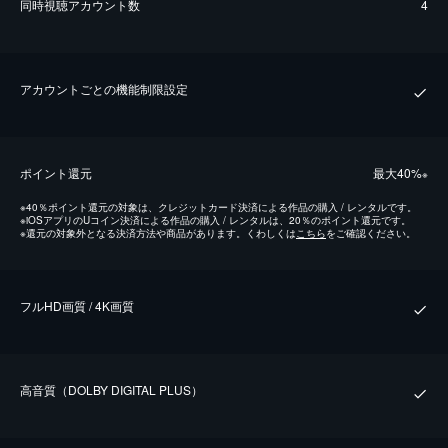
同時視聴アカウント数
4
アカウントごとの機能制限設定
ポイント還元
最⼤40%
※
※
40％ポイント還元の対象は、クレジットカード決済による作品の購入 / レンタルです。
※
iOSアプリのUコイン決済による作品の購入 / レンタルは、20％のポイント還元です。
※
還元の対象外となる決済方法や商品があります。くわしくは
こちら
をご確認ください。
フルHD画質 / 4K画質
⾼⾳質（DOLBY DIGITAL PLUS）