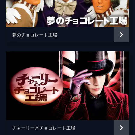
アルファブル巡査
コブナ・ホルドブルック＝スミス
幼少期のウォンカ
コリン・オブライエン
ミセス・スクラビット
オリヴィア・コールマン
夢のチョコレート工場
ウンパルンパ
ヒュー・グラント
監督
ポール・キング
脚本
サイモン・ファーナビー
ポール・キング
音楽
ジョビィ・タルボット
製作
デヴィッド・ハイマン
アレクサンドラ・ダービシャー
ルーク・ケリー
チャーリーとチョコレート工場