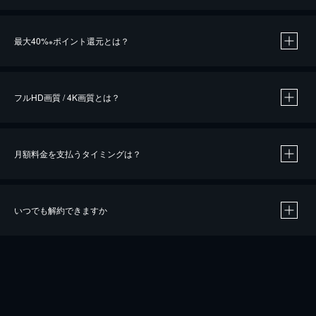
※
最大40%
ポイント還元とは？
※
※
作品によって必要なポイントが異なります。
フルHD画質 / 4K画質とは？
月額料金を支払うタイミングは？
※
40％ポイント還元の対象は、クレジットカード決済による作品の購入 / レンタルです。
※
iOSアプリのUコイン決済による作品の購入 / レンタルは、20％のポイント還元です。
※
還元の対象外となる決済方法や商品があります。くわしくは
こちら
をご確認ください。
いつでも解約できますか
こちら