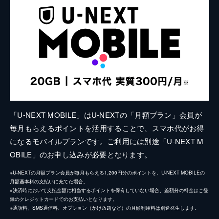
「U-NEXT MOBILE」はU-NEXTの「月額プラン」会員が
毎月もらえるポイントを活用することで、スマホ代がお得
になるモバイルプランです。ご利用には別途「U-NEXT M
OBILE」のお申し込みが必要となります。
※U-NEXTの月額プラン会員が毎月もらえる1,200円分のポイントを、U-NEXT MOBILEの
月額基本料の支払いに充てた場合。
※決済時において支払金額に相当するポイントを保有していない場合、差額分の料金はご登
録のクレジットカードでのお支払いとなります。
※通話料、SMS通信料、オプション（かけ放題など）の月額利用料は別途発生します。