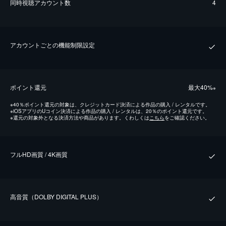
同時視聴アカウント数
4
アカウントごとの機能制限設定
ポイント還元
最⼤40%
※
※
40％ポイント還元の対象は、クレジットカード決済による作品の購入 / レンタルです。
※
iOSアプリのUコイン決済による作品の購入 / レンタルは、20％のポイント還元です。
※
還元の対象外となる決済方法や商品があります。くわしくは
こちら
をご確認ください。
フルHD画質 / 4K画質
⾼⾳質（DOLBY DIGITAL PLUS）