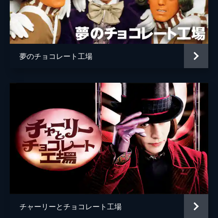
アルファブル巡査
コブナ・ホルドブルック＝スミス
幼少期のウォンカ
コリン・オブライエン
ミセス・スクラビット
オリヴィア・コールマン
夢のチョコレート工場
ウンパルンパ
ヒュー・グラント
監督
ポール・キング
脚本
サイモン・ファーナビー
ポール・キング
音楽
ジョビィ・タルボット
製作
デヴィッド・ハイマン
アレクサンドラ・ダービシャー
ルーク・ケリー
チャーリーとチョコレート工場