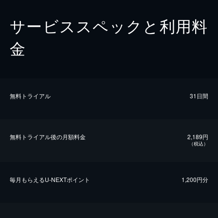
サービススペックと利用料
金
無料トライアル
31日間
無料トライアル後の⽉額料金
2,189円
（税込）
毎⽉もらえるU-NEXTポイント
1,200円分