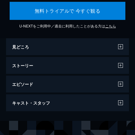
無料トライアルで 今すぐ観る
U-NEXTをご利用中／過去に利用したことがある方は
こちら
見どころ
ストーリー
エピソード
ウォンカとチョコレート工場のはじまり
キャスト・スタッフ
116分
出演
ウィリー・ウォンカ
ティモシー・シャラメ
ヌードル
クララ・レイン