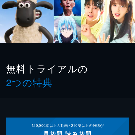
無料トライアルの
2つの特典
420,000
本以上の動画 /
210
誌以上の雑誌が
見放題
読み放題