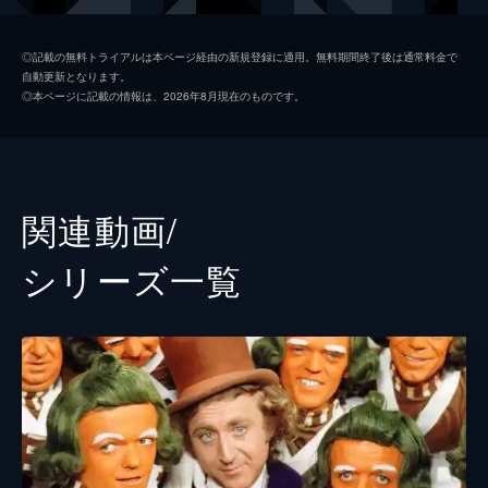
警察署長
キーガン＝マイケル・キー
◎記載の無料トライアルは本ページ経由の新規登録に適用。無料期間終了後は通常料金で
自動更新となります。
スラグワース
パターソン・ジョセフ
◎本ページに記載の情報は、2026年8月現在のものです。
プロドノーズ
マット・ルーカス
フィクルグルーバー
マシュー・ベイントン
ウォンカの母
サリー・ホーキンス
関連動画/
神父
ローワン・アトキンソン
シリーズ⼀覧
アバカス
ジム・カーター
ブリーチャー
トム・デイヴィス
パイパー
ナターシャ・ロスウェル
ロッティー
ラキー・サクラー
ラリー
リッチ・フルチャー