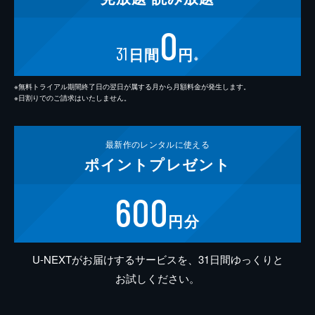
0
31
日間
円
※
※無料トライアル期間終了日の翌日が属する月から月額料金が発生します。
※日割りでのご請求はいたしません。
最新作の
レンタルに使える
ポイント
プレゼント
600
円分
U-NEXTがお届けするサービスを、31日間ゆっくりと
お試しください。