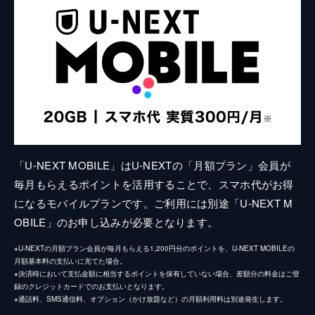
「U-NEXT MOBILE」はU-NEXTの「月額プラン」会員が
毎月もらえるポイントを活用することで、スマホ代がお得
になるモバイルプランです。ご利用には別途「U-NEXT M
OBILE」のお申し込みが必要となります。
※U-NEXTの月額プラン会員が毎月もらえる1,200円分のポイントを、U-NEXT MOBILEの
月額基本料の支払いに充てた場合。
※決済時において支払金額に相当するポイントを保有していない場合、差額分の料金はご登
録のクレジットカードでのお支払いとなります。
※通話料、SMS通信料、オプション（かけ放題など）の月額利用料は別途発生します。