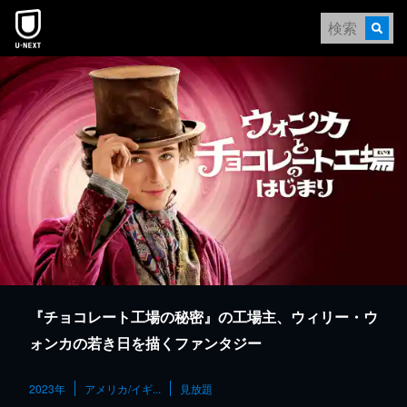
本文へスキップ
『チョコレート工場の秘密』の工場主、ウィリー・ウ
ォンカの若き日を描くファンタジー
2023年
アメリカ/イギ...
見放題