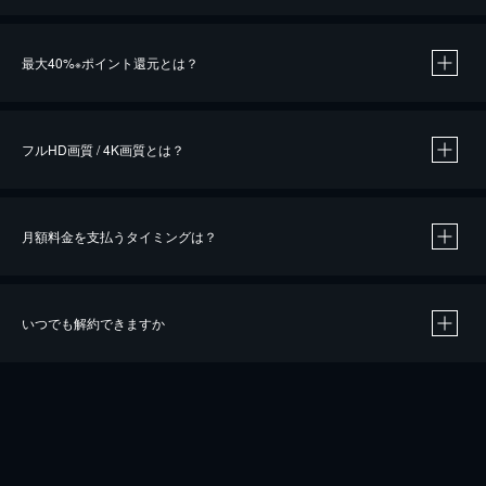
※
最大40%
ポイント還元とは？
※
※
作品によって必要なポイントが異なります。
フルHD画質 / 4K画質とは？
月額料金を支払うタイミングは？
※
40％ポイント還元の対象は、クレジットカード決済による作品の購入 / レンタルです。
※
iOSアプリのUコイン決済による作品の購入 / レンタルは、20％のポイント還元です。
※
還元の対象外となる決済方法や商品があります。くわしくは
こちら
をご確認ください。
いつでも解約できますか
こちら