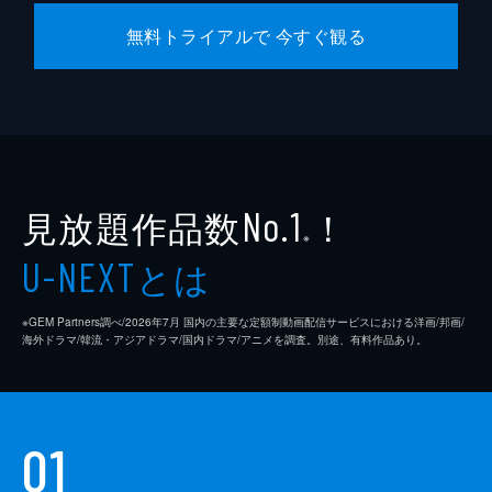
無料トライアルで 今すぐ観る
見放題作品数
！
No.1
※
とは
U-NEXT
※GEM Partners調べ/2026年7⽉ 国内の主要な定額制動画配信サービスにおける洋画/邦画/
海外ドラマ/韓流・アジアドラマ/国内ドラマ/アニメを調査。別途、有料作品あり。
01