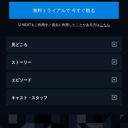
無料トライアルで 今すぐ観る
U-NEXTをご利用中／過去に利用したことがある方は
こちら
見どころ
ストーリー
エピソード
ウォンカとチョコレート工場のはじまり
キャスト・スタッフ
116分
出演
ウィリー・ウォンカ
ティモシー・シャラメ
ヌードル
クララ・レイン