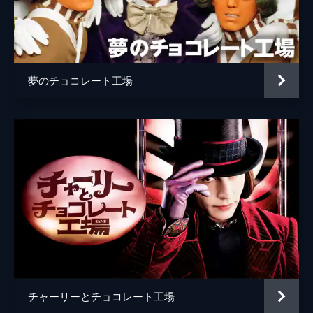
アルファブル巡査
コブナ・ホルドブルック＝スミス
幼少期のウォンカ
コリン・オブライエン
ミセス・スクラビット
オリヴィア・コールマン
夢のチョコレート工場
ウンパルンパ
ヒュー・グラント
監督
ポール・キング
脚本
サイモン・ファーナビー
ポール・キング
音楽
ジョビィ・タルボット
製作
デヴィッド・ハイマン
アレクサンドラ・ダービシャー
ルーク・ケリー
チャーリーとチョコレート工場