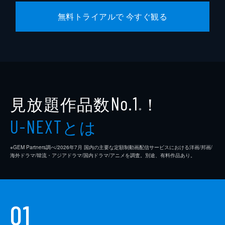
無料トライアルで 今すぐ観る
見放題作品数
！
No.1
※
とは
U-NEXT
※GEM Partners調べ/2026年7⽉ 国内の主要な定額制動画配信サービスにおける洋画/邦画/
海外ドラマ/韓流・アジアドラマ/国内ドラマ/アニメを調査。別途、有料作品あり。
01