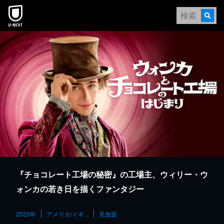
本文へスキップ
『チョコレート工場の秘密』の工場主、ウィリー・ウ
ォンカの若き日を描くファンタジー
2023年
アメリカ/イギ...
見放題