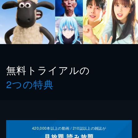
無料トライアルの
2つの特典
420,000
本以上の動画 /
210
誌以上の雑誌が
見放題
読み放題