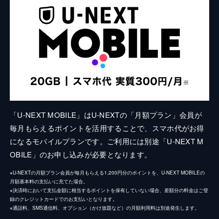
「U-NEXT MOBILE」はU-NEXTの「月額プラン」会員が
毎月もらえるポイントを活用することで、スマホ代がお得
になるモバイルプランです。ご利用には別途「U-NEXT M
OBILE」のお申し込みが必要となります。
※U-NEXTの月額プラン会員が毎月もらえる1,200円分のポイントを、U-NEXT MOBILEの
月額基本料の支払いに充てた場合。
※決済時において支払金額に相当するポイントを保有していない場合、差額分の料金はご登
録のクレジットカードでのお支払いとなります。
※通話料、SMS通信料、オプション（かけ放題など）の月額利用料は別途発生します。