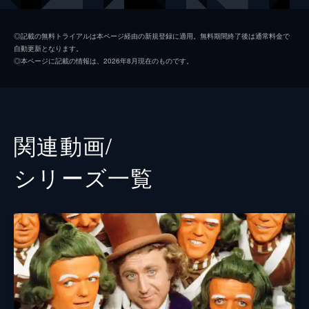
警察署長
キーガン＝マイケル・キー
◎記載の無料トライアルは本ページ経由の新規登録に適用。無料期間終了後は通常料金で
自動更新となります。
スラグワース
パターソン・ジョセフ
◎本ページに記載の情報は、2026年8月現在のものです。
プロドノーズ
マット・ルーカス
フィクルグルーバー
マシュー・ベイントン
ウォンカの母
サリー・ホーキンス
関連動画/
神父
ローワン・アトキンソン
シリーズ⼀覧
アバカス
ジム・カーター
ブリーチャー
トム・デイヴィス
パイパー
ナターシャ・ロスウェル
ロッティー
ラキー・サクラー
ラリー
リッチ・フルチャー