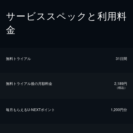
サービススペックと利用料
金
無料トライアル
31日間
無料トライアル後の⽉額料金
2,189円
（税込）
毎⽉もらえるU-NEXTポイント
1,200円分