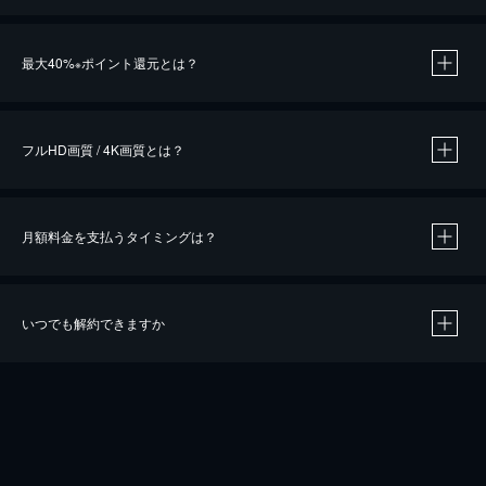
※
最大40%
ポイント還元とは？
※
※
作品によって必要なポイントが異なります。
フルHD画質 / 4K画質とは？
月額料金を支払うタイミングは？
※
40％ポイント還元の対象は、クレジットカード決済による作品の購入 / レンタルです。
※
iOSアプリのUコイン決済による作品の購入 / レンタルは、20％のポイント還元です。
※
還元の対象外となる決済方法や商品があります。くわしくは
こちら
をご確認ください。
いつでも解約できますか
こちら