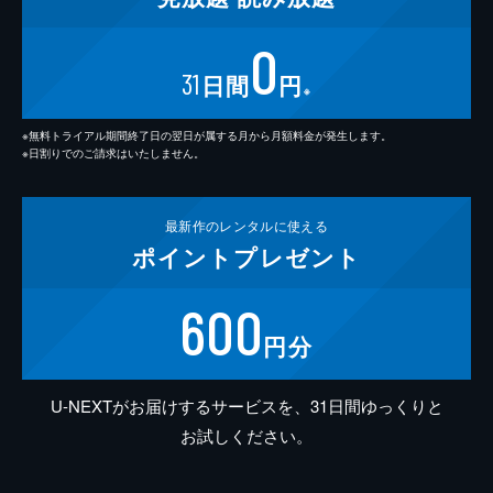
0
31
日間
円
※
※無料トライアル期間終了日の翌日が属する月から月額料金が発生します。
※日割りでのご請求はいたしません。
最新作の
レンタルに使える
ポイント
プレゼント
600
円分
U-NEXTがお届けするサービスを、31日間ゆっくりと
お試しください。