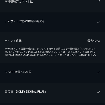
同時視聴アカウント数
4
アカウントごとの機能制限設定
ポイント還元
最⼤40%
※
※
40％ポイント還元の対象は、クレジットカード決済による作品の購入 / レンタルです。
※
iOSアプリのUコイン決済による作品の購入 / レンタルは、20％のポイント還元です。
※
還元の対象外となる決済方法や商品があります。くわしくは
こちら
をご確認ください。
フルHD画質 / 4K画質
⾼⾳質（DOLBY DIGITAL PLUS）