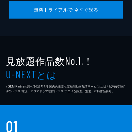
無料トライアルで 今すぐ観る
見放題作品数
！
No.1
※
とは
U-NEXT
※GEM Partners調べ/2026年7⽉ 国内の主要な定額制動画配信サービスにおける洋画/邦画/
海外ドラマ/韓流・アジアドラマ/国内ドラマ/アニメを調査。別途、有料作品あり。
01