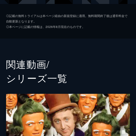
警察署長
キーガン＝マイケル・キー
◎記載の無料トライアルは本ページ経由の新規登録に適用。無料期間終了後は通常料金で
自動更新となります。
スラグワース
パターソン・ジョセフ
◎本ページに記載の情報は、2026年8月現在のものです。
プロドノーズ
マット・ルーカス
フィクルグルーバー
マシュー・ベイントン
ウォンカの母
サリー・ホーキンス
関連動画/
神父
ローワン・アトキンソン
シリーズ⼀覧
アバカス
ジム・カーター
ブリーチャー
トム・デイヴィス
パイパー
ナターシャ・ロスウェル
ロッティー
ラキー・サクラー
ラリー
リッチ・フルチャー