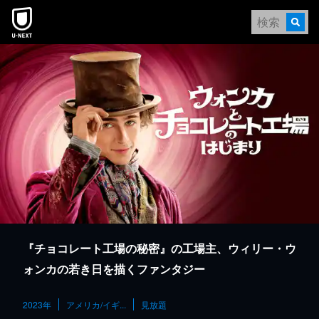
本文へスキップ
『チョコレート工場の秘密』の工場主、ウィリー・ウ
ォンカの若き日を描くファンタジー
2023年
アメリカ/イギ...
見放題