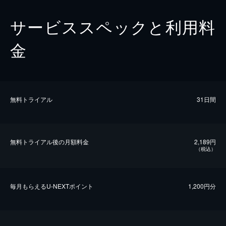
サービススペックと利用料
金
無料トライアル
31日間
無料トライアル後の⽉額料金
2,189円
（税込）
毎⽉もらえるU-NEXTポイント
1,200円分