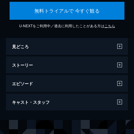
無料トライアルで 今すぐ観る
U-NEXTをご利用中／過去に利用したことがある方は
こちら
見どころ
ストーリー
エピソード
ウォンカとチョコレート工場のはじまり
キャスト・スタッフ
116分
出演
ウィリー・ウォンカ
ティモシー・シャラメ
ヌードル
クララ・レイン