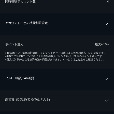
同時視聴アカウント数
4
アカウントごとの機能制限設定
ポイント還元
最⼤40%
※
※
40％ポイント還元の対象は、クレジットカード決済による作品の購入 / レンタルです。
※
iOSアプリのUコイン決済による作品の購入 / レンタルは、20％のポイント還元です。
※
還元の対象外となる決済方法や商品があります。くわしくは
こちら
をご確認ください。
フルHD画質 / 4K画質
⾼⾳質（DOLBY DIGITAL PLUS）