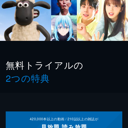
無料トライアルの
2つの特典
420,000
本以上の動画 /
210
誌以上の雑誌が
見放題
読み放題