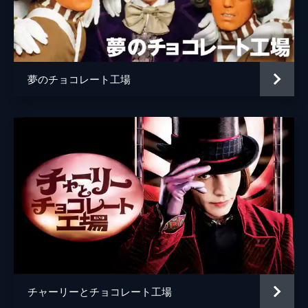
アルファブル巡査
コブナ・ホルドブルック＝スミス
幼少期のウォンカ
コリン・オブライエン
ミセス・スクラビット
オリヴィア・コールマン
夢のチョコレート工場
ウンパルンパ
ヒュー・グラント
監督
ポール・キング
脚本
サイモン・ファーナビー
ポール・キング
音楽
ジョビィ・タルボット
製作
デヴィッド・ハイマン
アレクサンドラ・ダービシャー
ルーク・ケリー
チャーリーとチョコレート工場