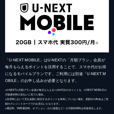
「U-NEXT MOBILE」はU-NEXTの「月額プラン」会員が
毎月もらえるポイントを活用することで、スマホ代がお得
になるモバイルプランです。ご利用には別途「U-NEXT M
OBILE」のお申し込みが必要となります。
※U-NEXTの月額プラン会員が毎月もらえる1,200円分のポイントを、U-NEXT MOBILEの
月額基本料の支払いに充てた場合。
※決済時において支払金額に相当するポイントを保有していない場合、差額分の料金はご登
録のクレジットカードでのお支払いとなります。
※通話料、SMS通信料、オプション（かけ放題など）の月額利用料は別途発生します。