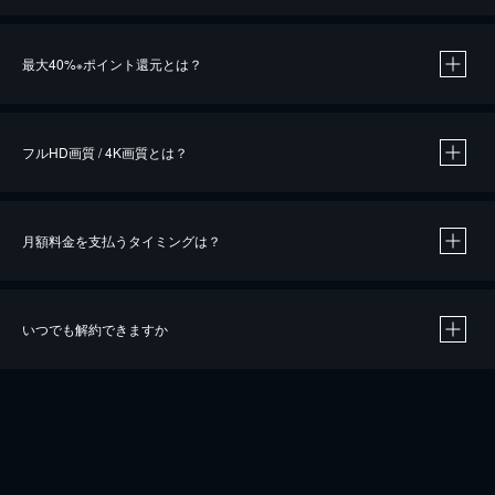
※
最大40%
ポイント還元とは？
※
※
作品によって必要なポイントが異なります。
フルHD画質 / 4K画質とは？
月額料金を支払うタイミングは？
※
40％ポイント還元の対象は、クレジットカード決済による作品の購入 / レンタルです。
※
iOSアプリのUコイン決済による作品の購入 / レンタルは、20％のポイント還元です。
※
還元の対象外となる決済方法や商品があります。くわしくは
こちら
をご確認ください。
いつでも解約できますか
こちら