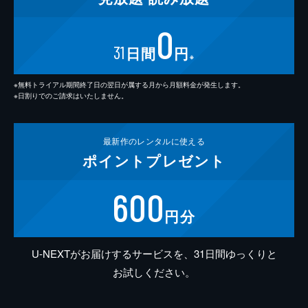
0
31
日間
円
※
※無料トライアル期間終了日の翌日が属する月から月額料金が発生します。
※日割りでのご請求はいたしません。
最新作の
レンタルに使える
ポイント
プレゼント
600
円分
U-NEXTがお届けするサービスを、31日間ゆっくりと
お試しください。