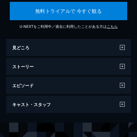
無料トライアルで 今すぐ観る
U-NEXTをご利用中／過去に利用したことがある方は
こちら
見どころ
ストーリー
エピソード
ウォンカとチョコレート工場のはじまり
キャスト・スタッフ
116分
出演
ウィリー・ウォンカ
ティモシー・シャラメ
ヌードル
クララ・レイン