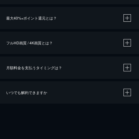
※
最大40%
ポイント還元とは？
※
※
作品によって必要なポイントが異なります。
フルHD画質 / 4K画質とは？
月額料金を支払うタイミングは？
※
40％ポイント還元の対象は、クレジットカード決済による作品の購入 / レンタルです。
※
iOSアプリのUコイン決済による作品の購入 / レンタルは、20％のポイント還元です。
※
還元の対象外となる決済方法や商品があります。くわしくは
こちら
をご確認ください。
いつでも解約できますか
こちら