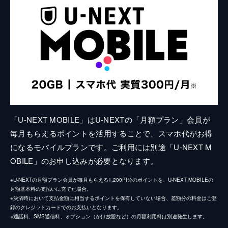
「U-NEXT MOBILE」はU-NEXTの「月額プラン」会員が
毎月もらえるポイントを活用することで、スマホ代がお得
になるモバイルプランです。ご利用には別途「U-NEXT M
OBILE」のお申し込みが必要となります。
※U-NEXTの月額プラン会員が毎月もらえる1,200円分のポイントを、U-NEXT MOBILEの
月額基本料の支払いに充てた場合。
※決済時において支払金額に相当するポイントを保有していない場合、差額分の料金はご登
録のクレジットカードでのお支払いとなります。
※通話料、SMS通信料、オプション（かけ放題など）の月額利用料は別途発生します。