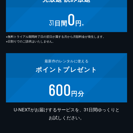
0
31
日間
円
※
※無料トライアル期間終了日の翌日が属する月から月額料金が発生します。
※日割りでのご請求はいたしません。
最新作の
レンタルに使える
ポイント
プレゼント
600
円分
U-NEXTがお届けするサービスを、31日間ゆっくりと
お試しください。