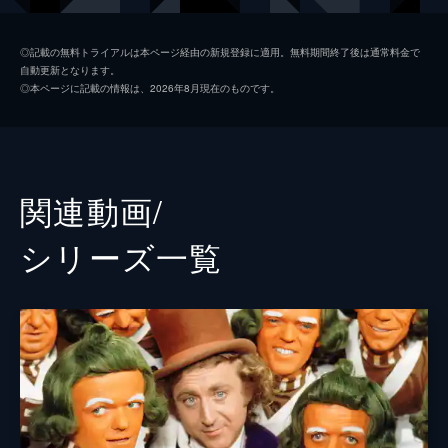
警察署長
キーガン＝マイケル・キー
◎記載の無料トライアルは本ページ経由の新規登録に適用。無料期間終了後は通常料金で
自動更新となります。
スラグワース
パターソン・ジョセフ
◎本ページに記載の情報は、2026年8月現在のものです。
プロドノーズ
マット・ルーカス
フィクルグルーバー
マシュー・ベイントン
ウォンカの母
サリー・ホーキンス
関連動画/
神父
ローワン・アトキンソン
シリーズ⼀覧
アバカス
ジム・カーター
ブリーチャー
トム・デイヴィス
パイパー
ナターシャ・ロスウェル
ロッティー
ラキー・サクラー
ラリー
リッチ・フルチャー