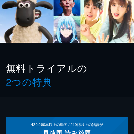
無料トライアルの
2つの特典
420,000
本以上の動画 /
210
誌以上の雑誌が
見放題
読み放題