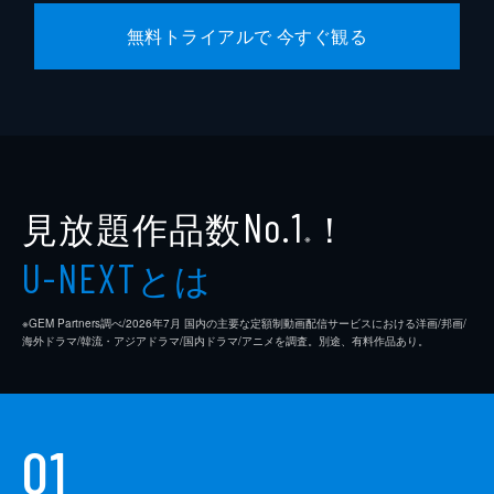
無料トライアルで 今すぐ観る
見放題作品数
！
No.1
※
とは
U-NEXT
※GEM Partners調べ/2026年7⽉ 国内の主要な定額制動画配信サービスにおける洋画/邦画/
海外ドラマ/韓流・アジアドラマ/国内ドラマ/アニメを調査。別途、有料作品あり。
01