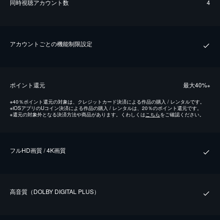
同時視聴アカウント数
4
アカウントごとの機能制限設定
ポイント還元
最⼤40%
※
※
40％ポイント還元の対象は、クレジットカード決済による作品の購入 / レンタルです。
※
iOSアプリのUコイン決済による作品の購入 / レンタルは、20％のポイント還元です。
※
還元の対象外となる決済方法や商品があります。くわしくは
こちら
をご確認ください。
フルHD画質 / 4K画質
⾼⾳質（DOLBY DIGITAL PLUS）