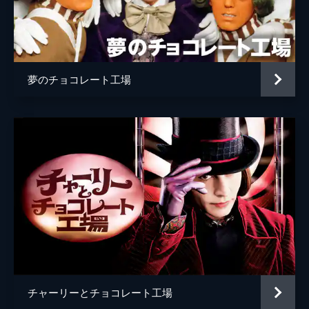
アルファブル巡査
コブナ・ホルドブルック＝スミス
幼少期のウォンカ
コリン・オブライエン
ミセス・スクラビット
オリヴィア・コールマン
夢のチョコレート工場
ウンパルンパ
ヒュー・グラント
監督
ポール・キング
脚本
サイモン・ファーナビー
ポール・キング
音楽
ジョビィ・タルボット
製作
デヴィッド・ハイマン
アレクサンドラ・ダービシャー
ルーク・ケリー
チャーリーとチョコレート工場