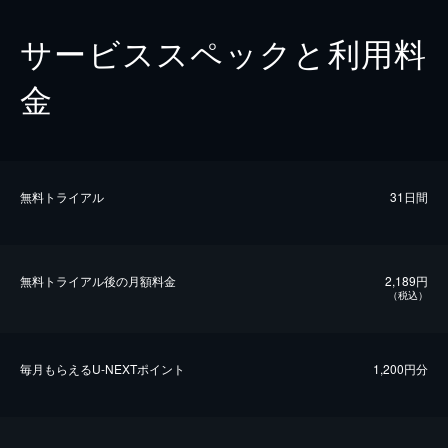
サービススペックと利用料
金
無料トライアル
31日間
無料トライアル後の⽉額料金
2,189円
（税込）
毎⽉もらえるU-NEXTポイント
1,200円分