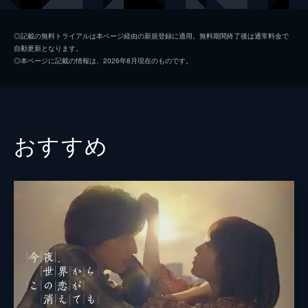
石丸
伊藤健太郎
◎記載の無料トライアルは本ページ経由の新規登録に適用。無料期間終了後は通常料金で
自動更新となります。
板倉
嶋崎斗亜
◎本ページに記載の情報は、2026年8月現在のものです。
寺岡
上川周作
加藤
小野塚勇人
千代
出口夏希
おすすめ
加納幸恵
中嶋朋子
ヤマダ
坪倉由幸
津田寛治
天寿光希
ツル
松坂慶子
監督
成田洋一