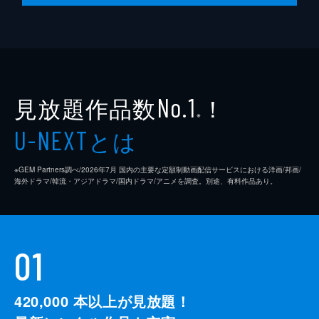
見放題作品数
！
No.1
※
とは
U-NEXT
※GEM Partners調べ/2026年7⽉ 国内の主要な定額制動画配信サービスにおける洋画/邦画/
海外ドラマ/韓流・アジアドラマ/国内ドラマ/アニメを調査。別途、有料作品あり。
01
420,000
本以上が見放題！