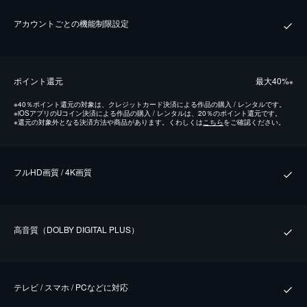
アカウントごとの機能制限設定
ポイント還元
最⼤40%
※
※
40％ポイント還元の対象は、クレジットカード決済による作品の購入 / レンタルです。
※
iOSアプリのUコイン決済による作品の購入 / レンタルは、20％のポイント還元です。
※
還元の対象外となる決済方法や商品があります。くわしくは
こちら
をご確認ください。
フルHD画質 / 4K画質
⾼⾳質（DOLBY DIGITAL PLUS）
テレビ / スマホ / PCなどに対応