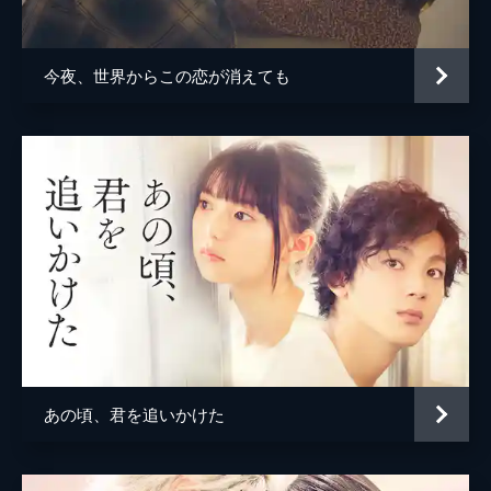
脚本
山浦雅大
成田洋一
今夜、世界からこの恋が消えても
原作
汐見夏衛
音楽
ノグチリョウ
あの頃、君を追いかけた