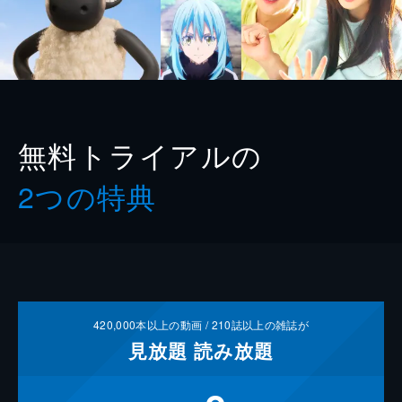
無料トライアルの
2つの特典
420,000
本以上の動画 /
210
誌以上の雑誌が
見放題
読み放題