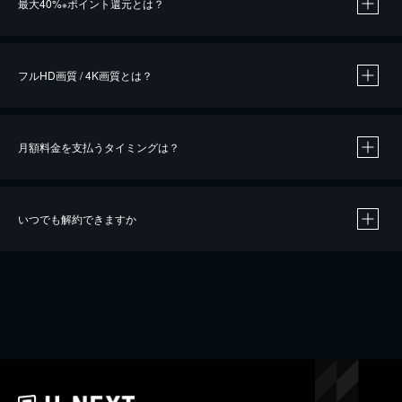
最大40%
ポイント還元とは？
※
※
作品によって必要なポイントが異なります。
フルHD画質 / 4K画質とは？
月額料金を支払うタイミングは？
※
40％ポイント還元の対象は、クレジットカード決済による作品の購入 / レンタルです。
※
iOSアプリのUコイン決済による作品の購入 / レンタルは、20％のポイント還元です。
※
還元の対象外となる決済方法や商品があります。くわしくは
こちら
をご確認ください。
いつでも解約できますか
こちら