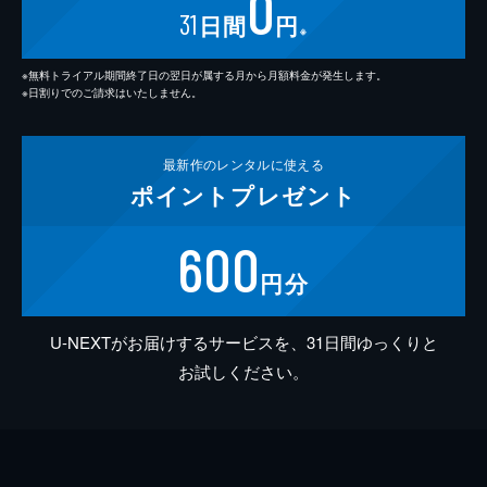
0
31
日間
円
※
※無料トライアル期間終了日の翌日が属する月から月額料金が発生します。
※日割りでのご請求はいたしません。
最新作の
レンタルに使える
ポイント
プレゼント
600
円分
U-NEXTがお届けするサービスを、31日間ゆっくりと
お試しください。