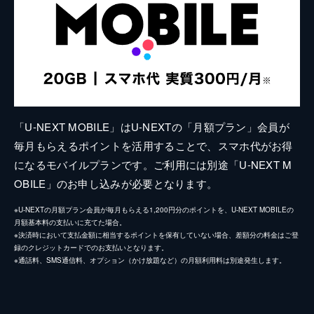
「U-NEXT MOBILE」はU-NEXTの「月額プラン」会員が
毎月もらえるポイントを活用することで、スマホ代がお得
になるモバイルプランです。ご利用には別途「U-NEXT M
OBILE」のお申し込みが必要となります。
※U-NEXTの月額プラン会員が毎月もらえる1,200円分のポイントを、U-NEXT MOBILEの
月額基本料の支払いに充てた場合。
※決済時において支払金額に相当するポイントを保有していない場合、差額分の料金はご登
録のクレジットカードでのお支払いとなります。
※通話料、SMS通信料、オプション（かけ放題など）の月額利用料は別途発生します。