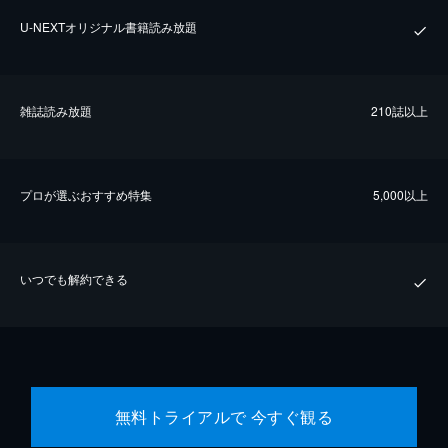
U-NEXTオリジナル書籍読み放題
雑誌読み放題
210誌以上
プロが選ぶおすすめ特集
5,000以上
いつでも解約できる
無料トライアルで 今すぐ観る