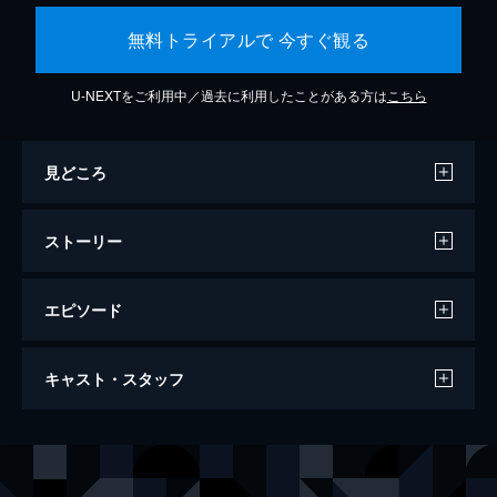
無料トライアルで 今すぐ観る
U-NEXTをご利用中／過去に利用したことがある方は
こちら
見どころ
ストーリー
エピソード
あの花が咲く丘で、君とまた出会えたら。
キャスト・スタッフ
128分
出演
加納百合
福原遥
佐久間彰
水上恒司