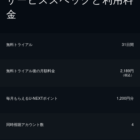
金
無料トライアル
31日間
無料トライアル後の⽉額料金
2,189円
（税込）
毎⽉もらえるU-NEXTポイント
1,200円分
同時視聴アカウント数
4