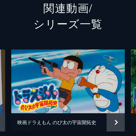
関連動画/
ママ
千々松
シリーズ⼀覧
ゲンプ
金井大
パピ
潘恵子
ロコロコ
三ツ矢
ドラコルル
屋良有
部下
中尾隆
出来杉
白川澄
しずかのママ
松原雅
映画ドラえもん のび太の宇宙開拓史
ギルモア
八名信