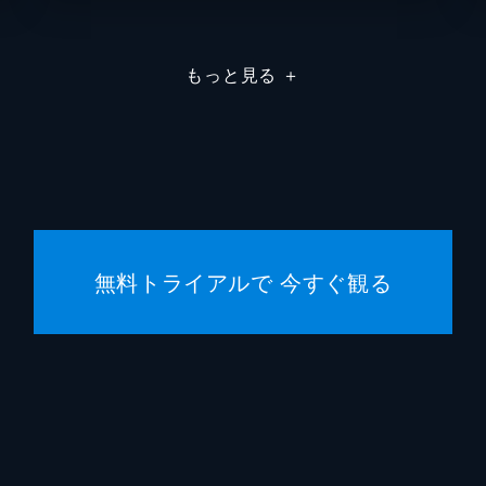
芝山努
もっと見る
＋
藤子不
藤子不
菊池俊
小学館
無料トライアルで 今すぐ観る
藤子ス
旭通信
シンエ