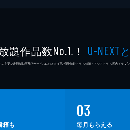
放題作品数
！
No.1
U-NEXT
※
26年7⽉ 国内の主要な定額制動画配信サービスにおける洋画/邦画/海外ドラマ/韓流・アジアドラマ/国内ドラ
03
書籍も
毎月もらえる