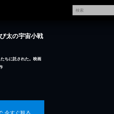
のび太の宇宙小戦
んたちに託された。映画
作
で 今すぐ観る