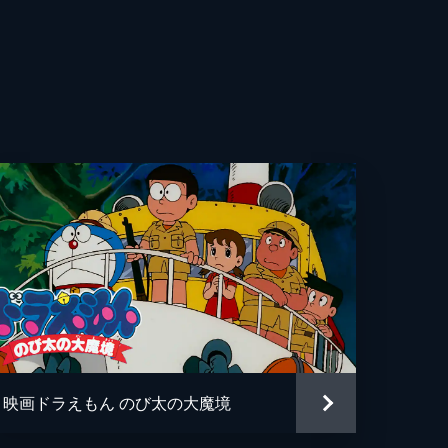
幸子
雄二
作
聖
子
子
映画ドラえもん のび太の大魔境
夫