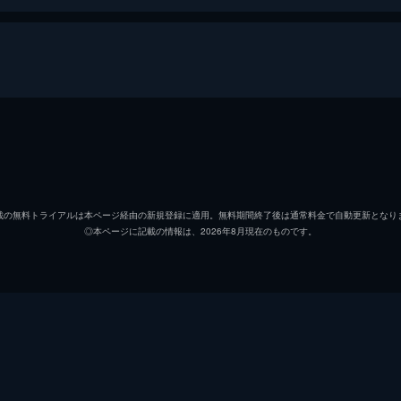
ドラえもん
大山の
のび太
小原乃
載の無料トライアルは本ページ経由の新規登録に適用。無料期間終了後は通常料金で自動更新となり
◎本ページに記載の情報は、2026年8月現在のものです。
しずか
野村道
スネ夫
肝付兼
ジャイアン
たてか
パパ
加藤正