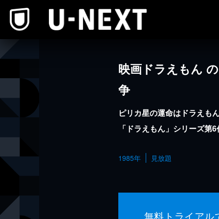
本文へスキップ
映画ドラえもん 
争
ピリカ星の運命はドラえも
「ドラえもん」シリーズ第6
1985年
見放題
無料トライアル