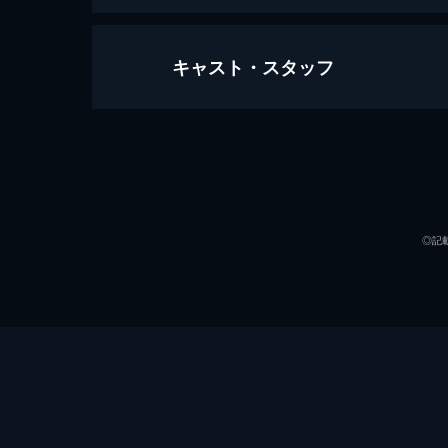
キャスト・スタッフ
映画ドラえもん のび太の宇宙小戦争
97分
声の出演
◎記