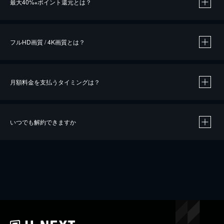
最大40%
ポイント還元とは？
※
※
作品によって必要なポイントが異なります。
フルHD画質 / 4K画質とは？
月額料金を支払うタイミングは？
※
40％ポイント還元の対象は、クレジットカード決済による作品の購入 / レンタルです。
※
iOSアプリのUコイン決済による作品の購入 / レンタルは、20％のポイント還元です。
※
還元の対象外となる決済方法や商品があります。くわしくは
こちら
をご確認ください。
いつでも解約できますか
こちら