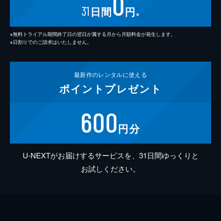
0
31
日間
円
※
※無料トライアル期間終了日の翌日が属する月から月額料金が発生します。
※日割りでのご請求はいたしません。
最新作の
レンタルに使える
ポイント
プレゼント
600
円分
U-NEXTがお届けするサービスを、31日間ゆっくりと
お試しください。