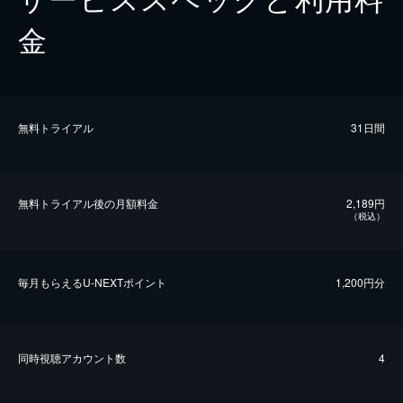
金
無料トライアル
31日間
無料トライアル後の⽉額料金
2,189円
（税込）
毎⽉もらえるU-NEXTポイント
1,200円分
同時視聴アカウント数
4