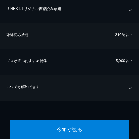
U-NEXTオリジナル書籍読み放題
雑誌読み放題
210誌以上
プロが選ぶおすすめ特集
5,000以上
いつでも解約できる
今すぐ観る