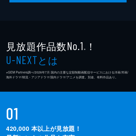
24分
第10話 推される側
まひると花音の擦れ違いから「JELEE」は活
動休止に。まひるが雪音の企画で動けない
今、めいはキウイとこの場所を守ろうと誓
う。少しでも「JELEE」の名前を覚えている
見放題作品数
！
No.1
人が増えるようにとティッシュ配りを始め
※
る。
とは
U-NEXT
24分
※GEM Partners調べ/2026年7⽉ 国内の主要な定額制動画配信サービスにおける洋画/邦画/
海外ドラマ/韓流・アジアドラマ/国内ドラマ/アニメを調査。別途、有料作品あり。
01
420,000
本以上が見放題！