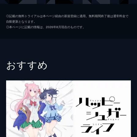
渋谷で不思議な少女・山ノ内花音と出会う。
24分
渡瀬キウイ
富田美憂
第2話 めいの推しごと
◎記載の無料トライアルは本ページ経由の新規登録に適用。無料期間終了後は通常料金で
自動更新となります。
「JELEE」の活動に協力することを決めたま
高梨・キム・アヌーク・めい
島袋美由利
◎本ページに記載の情報は、2026年8月現在のものです。
ひる。早速MV用のイラスト制作を進める
みー子
上坂すみれ
が、肝心の作曲をできる人がいない。そんな
なか、2人がバイトするカラオケバーに、少
瀬藤メロ
岡咲美保
女・高梨、キム、アヌーク、めいが現れる。
24分
柳桃子
首藤志奈
おすすめ
第3話 渡瀬キウイ
鈴村あかり
天城サリー
めいが仲間に加わり、新曲の制作へ向け準備
が整う「JELEE」。だが、花音がMVを静止
佳歩
松浦愛弓
画ではなく動画にしたいと言い出し、動画編
集ができるメンバーが必要に。まひるがひら
美音
安済知佳
めいたのは、幼馴染みの渡瀬キウイだった。
亜璃恵瑠
東山奈央
24分
第4話 両A面
小春
瀬戸麻沙美
ようやく「JELEE」の新動画が公開され、反
響に喜ぶまひると花音。そこにDTMソフトの
雪音
甲斐田裕子
操作がわからず困り果てためいがやってき