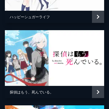
保奈美店長
椎名へきる
た。キウイに協力を仰ぐが、花音が直接集ま
ろうと言い出し4人で作業することに。
監督
竹下良平
24分
ハッピーシュガーライフ
キャラクターデザイン
谷口淳一郎
第5話 コメント欄
新しいMVが思いもよらない方向でバズり、
原作
JELEE
困惑を隠せないまひるたち。だが、それをき
っかけに「JELEE」のSNSフォロワーは一気
キャラクター原案
popman3580
に増えていた。コメントの中に、まひるはイ
ラストに対する辛辣な意見を見つけてしま
音楽
横山克
う。
総作画監督
谷口淳一郎
24分
第6話 31（サーティワン）
豊田暁子
新しい動画制作のためにメンバーで宮下パー
鈴木明日香
クに集まる「JELEE」。曲はできているもの
の、花音の作詞はスランプ真っただ中。そん
アニメーション制作
動画工房
ななか、公式アカウントに送られてきた楽曲
探偵はもう、死んでいる。
制作の依頼についてキウイが切り出す。
24分
第7話 夜明け