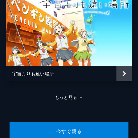
春、3年生に進級したまひるたち。進路を決
める時期になり「JELEE」のみんなで集まっ
ても自然とその話題が多くなっていた。キウ
イは進学に備えて、近くバイクの免許合宿に
行くと話すと、花音は自分も行きたいと言
う。
24分
第8話 カソウライブ
夏真っ盛りの8月、2カ月後には結成一周年を
控えた「JELEE」。自分たちの声をファンに
直接届けたいという花音の提案で一周年記念
宇宙よりも遠い場所
の仮装ライブを行うことに。そこで、まひる
の提案で4人で合宿をすることに。
24分
もっと見る
＋
第9話 現実見ろ
ついに目標のフォロワー10万人を達成した
「JELEE」。有名になっても、今までどおり
ファンの期待に応えたいという花音にまひる
は違和感を覚える。そんななか、まひるにイ
今すぐ観る
ベント用イラストの仕事が舞い込んでくる。