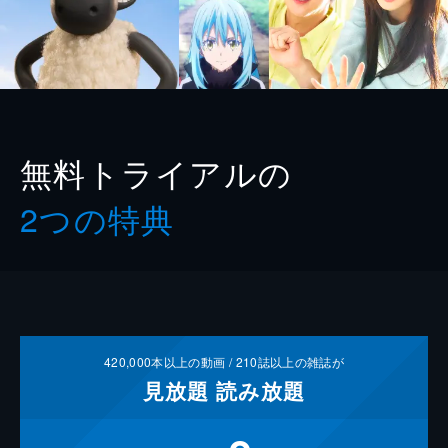
無料トライアルの
2つの特典
420,000
本以上の動画 /
210
誌以上の雑誌が
見放題
読み放題