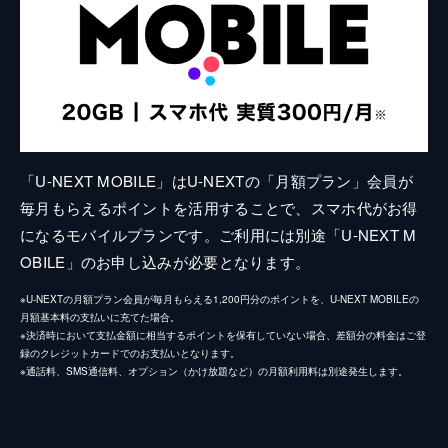
「U-NEXT MOBILE」はU-NEXTの「月額プラン」会員が
毎月もらえるポイントを活用することで、スマホ代がお得
になるモバイルプランです。ご利用には別途「U-NEXT M
OBILE」のお申し込みが必要となります。
※U-NEXTの月額プラン会員が毎月もらえる1,200円分のポイントを、U-NEXT MOBILEの
月額基本料の支払いに充てた場合。
※決済時において支払金額に相当するポイントを保有していない場合、差額分の料金はご登
録のクレジットカードでのお支払いとなります。
※通話料、SMS通信料、オプション（かけ放題など）の月額利用料は別途発生します。