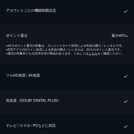
アカウントごとの機能制限設定
ポイント還元
最⼤40%
※
※
40％ポイント還元の対象は、クレジットカード決済による作品の購入 / レンタルです。
※
iOSアプリのUコイン決済による作品の購入 / レンタルは、20％のポイント還元です。
※
還元の対象外となる決済方法や商品があります。くわしくは
こちら
をご確認ください。
フルHD画質 / 4K画質
⾼⾳質（DOLBY DIGITAL PLUS）
テレビ / スマホ / PCなどに対応