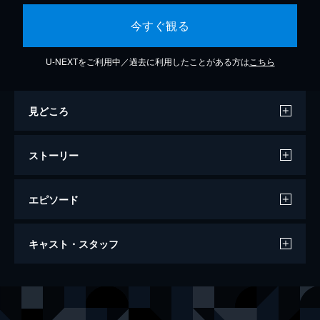
今すぐ観る
U-NEXTをご利用中／過去に利用したことがある方は
こちら
見どころ
ストーリー
エピソード
第1話 夜のクラゲ
キャスト・スタッフ
ごく普通の女子高生・光月まひるは、イラス
トレーター「海月ヨル」として活動していた
こともあったが、周りに流されすっかり量産
声の出演
光月まひる
伊藤美来
型女子になっていた。ある日、まひるは夜の
山ノ内花音
高橋李依