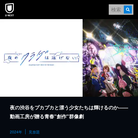
本文へスキップ
夜の渋谷をプカプカと漂う少女たちは輝けるのか――
動画工房が贈る青春"創作"群像劇
2024年
見放題