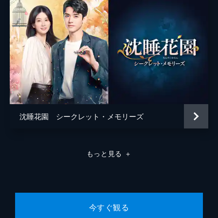
楊樹と曹が見回りをした別荘で通報者の夫が
自殺を図った件で、曹は責任を楊樹に押しつ
けようとする。通報者は別荘の見回りに問題
があったと訴えるが、楊樹の対応に落ち度は
なく、監察局にも問題なしと判断される。
46分
第8話 人の本性は善である
バスの殴打事件で搬送された乳児の父親が病
院で激高し、大為たちは何とか収束させる。
楊樹と曹もまた同じ病院におり、若い夫婦と
言い争って倒れた老人の受診に対応していた
沈睡花園 シークレット・メモリーズ
が、そこへ老人の家族が押しかけ...。
46分
第9話 家族って難しい
もっと見る
＋
体調を崩した老人と共に、親戚の孫家一同が
派出所へ押しかけてくる。王所長らは放し飼
いにしていたイヌが子供にけがをさせたとし
て、孫家の老人側に非があると断定するもの
の、孫家は和解に応じなかった。
今すぐ観る
46分