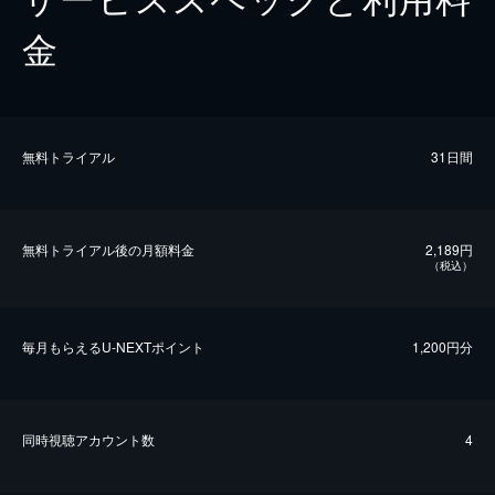
金
無料トライアル
31日間
無料トライアル後の⽉額料金
2,189円
（税込）
毎⽉もらえるU-NEXTポイント
1,200円分
同時視聴アカウント数
4