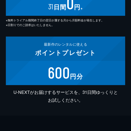
0
31
日間
円
※
※無料トライアル期間終了日の翌日が属する月から月額料金が発生します。
※日割りでのご請求はいたしません。
最新作の
レンタルに使える
ポイント
プレゼント
600
円分
U-NEXTがお届けするサービスを、31日間ゆっくりと
お試しください。