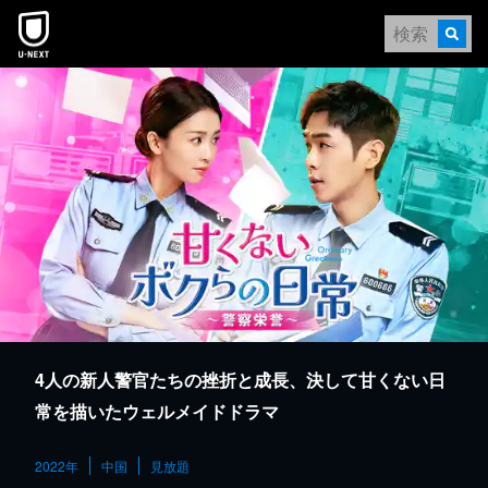
本文へスキップ
4人の新人警官たちの挫折と成長、決して甘くない日
常を描いたウェルメイドドラマ
2022年
中国
見放題