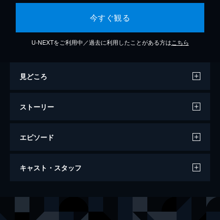
今すぐ観る
U-NEXTをご利用中／過去に利用したことがある方は
こちら
見どころ
ストーリー
エピソード
第1話 警察官への第一歩
キャスト・スタッフ
都市と郊外の境目にある八里河派出所に、4
人の新人警察官が配属される。早々に出勤し
て所内を掃除する趙継偉、元所長の娘・夏潔
出演
リー・ダーウェイ
チャン・ルオユン
は上司たちとの挨拶を済ませるが、残りの2
シア・ジエ
バイ・ルー