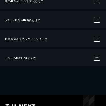
最大40%
ポイント還元とは？
※
※
作品によって必要なポイントが異なります。
フルHD画質 / 4K画質とは？
月額料金を支払うタイミングは？
※
40％ポイント還元の対象は、クレジットカード決済による作品の購入 / レンタルです。
※
iOSアプリのUコイン決済による作品の購入 / レンタルは、20％のポイント還元です。
※
還元の対象外となる決済方法や商品があります。くわしくは
こちら
をご確認ください。
いつでも解約できますか
こちら