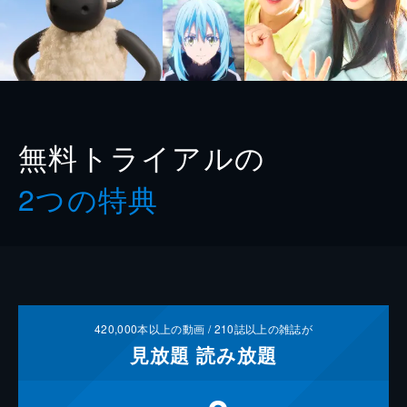
無料トライアルの
2つの特典
420,000
本以上の動画 /
210
誌以上の雑誌が
見放題
読み放題