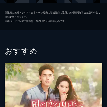
人、楊樹と李大為はなかなか姿を見せず...。
46分
ヤン・シュー
シュー・カイチョン
第2話 初出動
◎記載の無料トライアルは本ページ経由の新規登録に適用。無料期間終了後は通常料金で
自動更新となります。
殺人犯逮捕の任務に参加した大為と楊樹。大
ワン・ショウイー
ワン・ジンチュン
◎本ページに記載の情報は、2026年8月現在のものです。
為は機転を利かせて活躍するものの、先輩警
監督
ディン・ヘイ
察官に言動をたしなめられる。一方、楊樹は
犯人の親に同情して大騒動に。そんななか、
バオ・チョンジー
継偉と夏潔は初出動した2人をうらやむ。
46分
フー・ツォーシン
おすすめ
第3話 師に教えを請う
脚本
チャオ・ドンリン
夏潔は父の殉職を引きずる母の過剰な干渉と
職場への度重なる電話に辟易し、実家を出よ
タン・ジアイエン
うとするが、母に強く反対される。一方、同
じ母子家庭でも底抜けに明るい大為の母は、
息子のために部屋を借りると言い出す。
46分
第4話 今年の新人は手に負えない
大為は指導係となった陳新城の指示で、補助
警官の孫前程と出動する。陳は犯人を見つけ
ても動かず連絡するよう、大為に言う。一