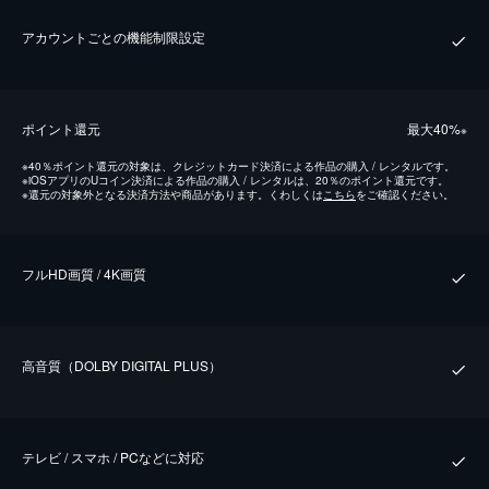
アカウントごとの機能制限設定
ポイント還元
最⼤40%
※
※
40％ポイント還元の対象は、クレジットカード決済による作品の購入 / レンタルです。
※
iOSアプリのUコイン決済による作品の購入 / レンタルは、20％のポイント還元です。
※
還元の対象外となる決済方法や商品があります。くわしくは
こちら
をご確認ください。
フルHD画質 / 4K画質
⾼⾳質（DOLBY DIGITAL PLUS）
テレビ / スマホ / PCなどに対応