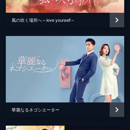
方、楊樹は指導係の曹建軍と共に、学生が飛
び降り自殺をしようとしている現場へ向か
う。
風の吹く場所へ～love yourself～
46分
第5話 俺の秘密
売春宿の摘発に関わった夏潔は、連行された
女性に厳しい取り調べをする程副所長に違和
感を覚える。幼い子供と引き離された女性に
同情し、その夫からの連絡に戸惑う夏潔は、
留置場送りになった女性の正体を知り...。
46分
第6話 ネットのトレンドになった
勤務中の大為が一般人ともめた時の動画がネ
ットで拡散され、トレンド入りしてしまう。
陳や王守一所長が事情を問いただすが、大為
は一切話そうとしない。分局にも知られる大
華麗なるネゴシエーター
ごとになり、大為は始末書を書かされる。
46分
第7話 それぞれの事情