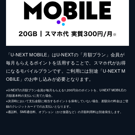
「U-NEXT MOBILE」はU-NEXTの「月額プラン」会員が
毎月もらえるポイントを活用することで、スマホ代がお得
になるモバイルプランです。ご利用には別途「U-NEXT M
OBILE」のお申し込みが必要となります。
※U-NEXTの月額プラン会員が毎月もらえる1,200円分のポイントを、U-NEXT MOBILEの
月額基本料の支払いに充てた場合。
※決済時において支払金額に相当するポイントを保有していない場合、差額分の料金はご登
録のクレジットカードでのお支払いとなります。
※通話料、SMS通信料、オプション（かけ放題など）の月額利用料は別途発生します。