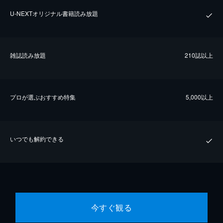
U-NEXTオリジナル書籍読み放題
雑誌読み放題
210誌以上
プロが選ぶおすすめ特集
5,000以上
いつでも解約できる
今すぐ観る