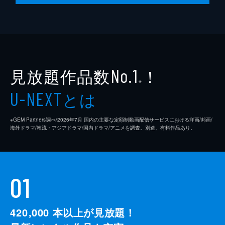
第10話 愛は特別扱いにより重みを増す
孫家に目をつけられた劉家の夫婦は、孫家に
自宅まで押しかけられ、仕事にも行けない状
況に追い詰められる。楊樹と曹は何とか孫家
の嫌がらせを止めようとするものの、嫌がら
せの証拠は見つからなかった。
見放題作品数
！
No.1
46分
※
とは
U-NEXT
※GEM Partners調べ/2026年7⽉ 国内の主要な定額制動画配信サービスにおける洋画/邦画/
海外ドラマ/韓流・アジアドラマ/国内ドラマ/アニメを調査。別途、有料作品あり。
01
420,000
本以上が見放題！