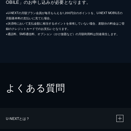
OBILE」のお申し込みが必要となります。
※U-NEXTの月額プラン会員が毎月もらえる1,200円分のポイントを、U-NEXT MOBILEの
月額基本料の支払いに充てた場合。
※決済時において支払金額に相当するポイントを保有していない場合、差額分の料金はご登
録のクレジットカードでのお支払いとなります。
※通話料、SMS通信料、オプション（かけ放題など）の月額利用料は別途発生します。
よくある質問
U-NEXTとは？