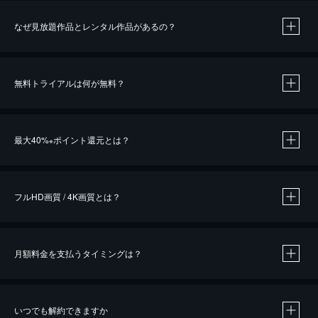
なぜ見放題作品とレンタル作品があるの？
無料トライアルは何が無料？
※
最大40%
ポイント還元とは？
※
※
作品によって必要なポイントが異なります。
フルHD画質 / 4K画質とは？
月額料金を支払うタイミングは？
※
40％ポイント還元の対象は、クレジットカード決済による作品の購入 / レンタルです。
※
iOSアプリのUコイン決済による作品の購入 / レンタルは、20％のポイント還元です。
※
還元の対象外となる決済方法や商品があります。くわしくは
こちら
をご確認ください。
いつでも解約できますか