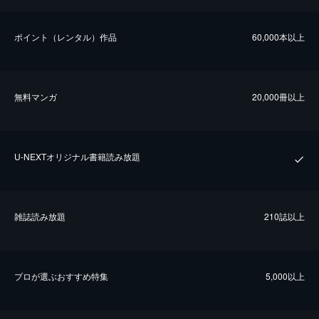
ポイント（レンタル）作品
60,000本以上
無料マンガ
20,000冊以上
U-NEXTオリジナル書籍読み放題
雑誌読み放題
210誌以上
プロが選ぶおすすめ特集
5,000以上