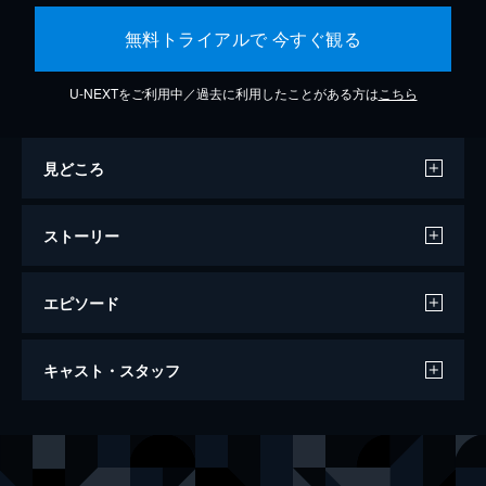
無料トライアルで 今すぐ観る
U-NEXTをご利用中／過去に利用したことがある方は
こちら
見どころ
ストーリー
エピソード
フォービア２／５つの恐怖
キャスト・スタッフ
125分
出演
ジラーユ・ラオーンマニー
ニコル・テリオー