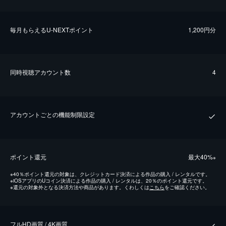
毎⽉もらえるU-NEXTポイント
1,200円分
同時視聴アカウント数
4
アカウントごとの機能制限設定
ポイント還元
最⼤40%
※
※
40％ポイント還元の対象は、クレジットカード決済による作品の購入 / レンタルです。
※
iOSアプリのUコイン決済による作品の購入 / レンタルは、20％のポイント還元です。
※
還元の対象外となる決済方法や商品があります。くわしくは
こちら
をご確認ください。
フルHD画質 / 4K画質