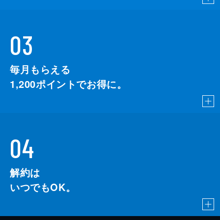
03
毎月もらえる
1,200
ポイントでお得に。
04
解約は
いつでもOK。