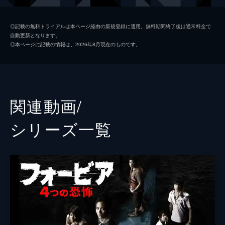
マーシャ・ワタナパーニット
◎記載の無料トライアルは本ページ経由の新規登録に適用。無料期間終了後は通常料金で
自動更新となります。
チャーリー・トライラット
◎本ページに記載の情報は、2026年8月現在のものです。
監督
バンジョン・ピサンタナクーン
パウィーン・プーリジットパンヤー
ソンヨット・スックマークアナン
関連動画/
パークプム・ウォンプム
シリーズ⼀覧
ウィズート・プーンウォララック