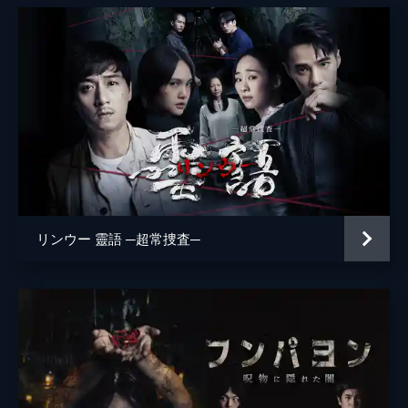
リンウー 靈語 ─超常捜査─