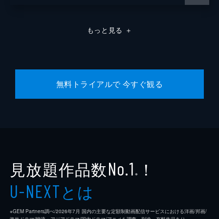
もっと見る
＋
無料トライアルで 今すぐ観る
見放題作品数
！
No.1
※
とは
U-NEXT
※GEM Partners調べ/2026年7⽉ 国内の主要な定額制動画配信サービスにおける洋画/邦画/
海外ドラマ/韓流・アジアドラマ/国内ドラマ/アニメを調査。別途、有料作品あり。