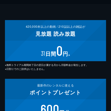
420,000
本以上の動画 /
210
誌以上の雑誌が
見放題
読み放題
0
31
日間
円
※
※無料トライアル期間終了日の翌日が属する月から月額料金が発生します。
※日割りでのご請求はいたしません。
最新作の
レンタルに使える
ポイント
プレゼント
600