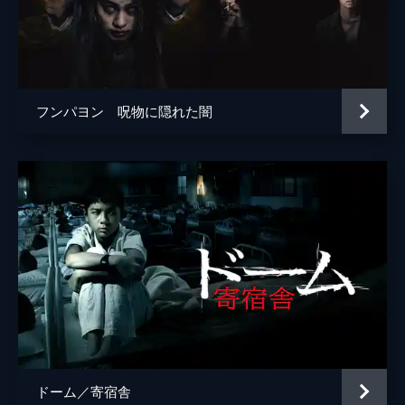
フンパヨン 呪物に隠れた闇
ドーム／寄宿舎