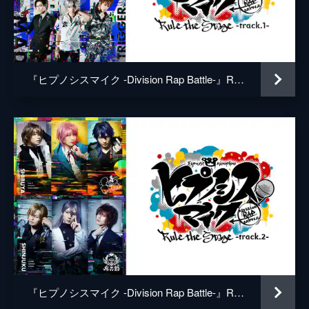
Toyotaka
RYO
gash!
『ヒプノシスマイク -Division Rap Battle-』Rule the Stage -track.1-
SHINSUKE
HILOMU
Dolton
KENTA
GeN
KIMUTAKU
『ヒプノシスマイク -Division Rap Battle-』Rule the Stage -track.2-