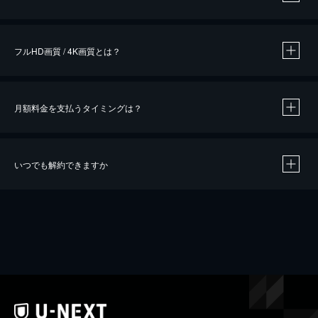
※
作品によって必要なポイントが異なります。
フルHD画質 / 4K画質とは？
月額料金を支払うタイミングは？
※
40％ポイント還元の対象は、クレジットカード決済による作品の購入 / レンタルです。
※
iOSアプリのUコイン決済による作品の購入 / レンタルは、20％のポイント還元です。
※
還元の対象外となる決済方法や商品があります。くわしくは
こちら
をご確認ください。
いつでも解約できますか
こちら