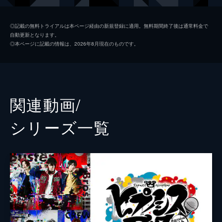
松浦司
◎記載の無料トライアルは本ページ経由の新規登録に適用。無料期間終了後は通常料金で
自動更新となります。
加藤良輔
◎本ページに記載の情報は、2026年8月現在のものです。
和田泰右
結城伽寿也
植野堀誠
関連動画/
星野勇太
シリーズ⼀覧
高橋祐理
高橋駿一
福澤侑
岡野海斗
後藤大