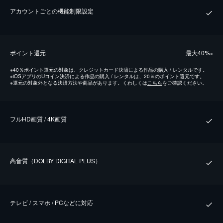
アカウントごとの機能制限設定
ポイント還元
最⼤40%
※
※
40％ポイント還元の対象は、クレジットカード決済による作品の購入 / レンタルです。
※
iOSアプリのUコイン決済による作品の購入 / レンタルは、20％のポイント還元です。
※
還元の対象外となる決済方法や商品があります。くわしくは
こちら
をご確認ください。
フルHD画質 / 4K画質
⾼⾳質（DOLBY DIGITAL PLUS）
テレビ / スマホ / PCなどに対応