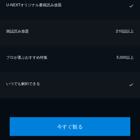
U-NEXTオリジナル書籍読み放題
雑誌読み放題
210誌以上
プロが選ぶおすすめ特集
5,000以上
いつでも解約できる
今すぐ観る