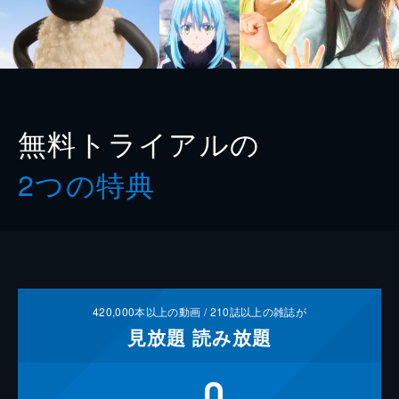
無料トライアルの
2つの特典
420,000
本以上の動画 /
210
誌以上の雑誌が
見放題
読み放題
0