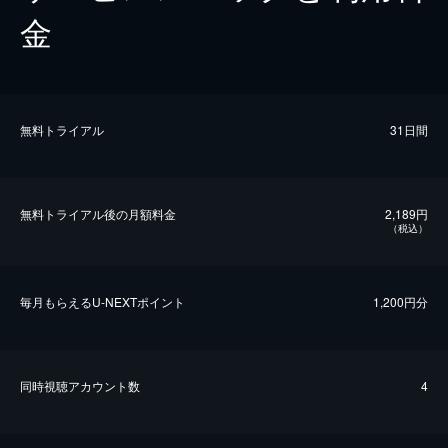
金
無料トライアル
31日間
無料トライアル後の⽉額料金
2,189円
（税込）
毎⽉もらえるU-NEXTポイント
1,200円分
同時視聴アカウント数
4