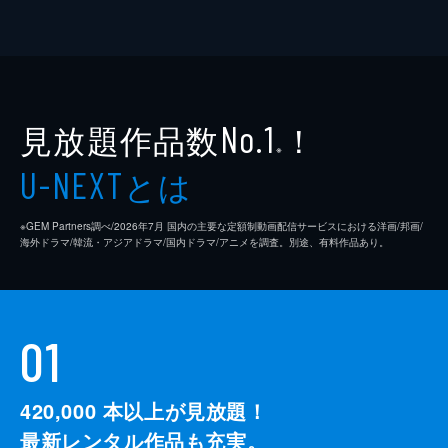
見放題作品数
！
No.1
※
とは
U-NEXT
※GEM Partners調べ/2026年7⽉ 国内の主要な定額制動画配信サービスにおける洋画/邦画/
海外ドラマ/韓流・アジアドラマ/国内ドラマ/アニメを調査。別途、有料作品あり。
01
420,000
本以上が見放題！
最新レンタル作品も充実。