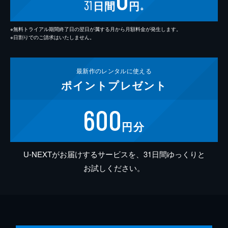
31
日間
円
※
※無料トライアル期間終了日の翌日が属する月から月額料金が発生します。
※日割りでのご請求はいたしません。
最新作の
レンタルに使える
ポイント
プレゼント
600
円分
U-NEXTがお届けするサービスを、31日間ゆっくりと
お試しください。