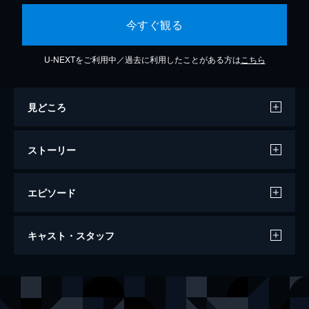
今すぐ観る
U-NEXTをご利用中／過去に利用したことがある方は
こちら
見どころ
ストーリー
エピソード
『ヒプノシスマイク -Division Rap
キャスト・スタッフ
Battle-』Rule the Stage《Rep LIVE
side Rule the Stage Original》
94分
出演
岸本勇太
南部海人