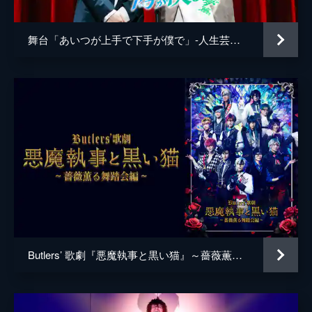
舞台「あいつが上手で下手が僕で」-人生芸夢篇-
Butlers’ 歌劇『悪魔執事と黒い猫』～薔薇薫る舞踏会編～