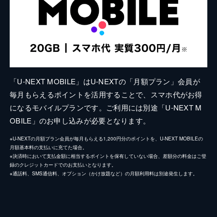
「U-NEXT MOBILE」はU-NEXTの「月額プラン」会員が
毎月もらえるポイントを活用することで、スマホ代がお得
になるモバイルプランです。ご利用には別途「U-NEXT M
OBILE」のお申し込みが必要となります。
※U-NEXTの月額プラン会員が毎月もらえる1,200円分のポイントを、U-NEXT MOBILEの
月額基本料の支払いに充てた場合。
※決済時において支払金額に相当するポイントを保有していない場合、差額分の料金はご登
録のクレジットカードでのお支払いとなります。
※通話料、SMS通信料、オプション（かけ放題など）の月額利用料は別途発生します。