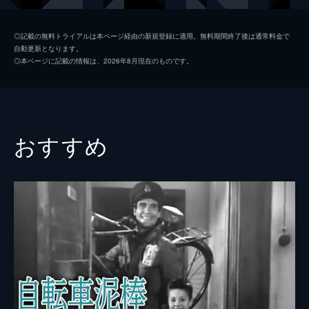
エドナ・パーヴィアンス
◎記載の無料トライアルは本ページ経由の新規登録に適用。無料期間終了後は通常料金で
自動更新となります。
カール・ミラー
◎本ページに記載の情報は、2026年8月現在のものです。
チャック・ライスナー
トム・ウィルソン
ヘンリー・バーグマン
おすすめ
アルバート・オースチン
リタ・グレイ
監督
チャールズ・チャップリン
脚本
チャールズ・チャップリン
製作
チャールズ・チャップリン