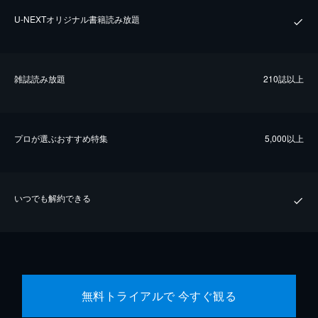
U-NEXTオリジナル書籍読み放題
雑誌読み放題
210誌以上
プロが選ぶおすすめ特集
5,000以上
いつでも解約できる
無料トライアルで 今すぐ観る