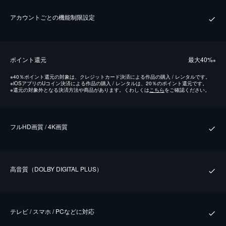
アカウントごとの機能制限設定
ポイント還元
最⼤40%
※
※
40％ポイント還元の対象は、クレジットカード決済による作品の購入 / レンタルです。
※
iOSアプリのUコイン決済による作品の購入 / レンタルは、20％のポイント還元です。
※
還元の対象外となる決済方法や商品があります。くわしくは
こちら
をご確認ください。
フルHD画質 / 4K画質
⾼⾳質（DOLBY DIGITAL PLUS）
テレビ / スマホ / PCなどに対応