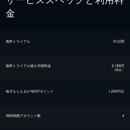
金
無料トライアル
31日間
無料トライアル後の⽉額料金
2,189円
（税込）
毎⽉もらえるU-NEXTポイント
1,200円分
同時視聴アカウント数
4