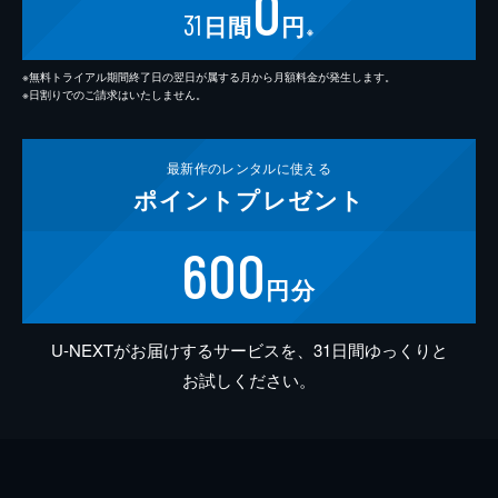
0
31
日間
円
※
※無料トライアル期間終了日の翌日が属する月から月額料金が発生します。
※日割りでのご請求はいたしません。
最新作の
レンタルに使える
ポイント
プレゼント
600
円分
U-NEXTがお届けするサービスを、31日間ゆっくりと
お試しください。