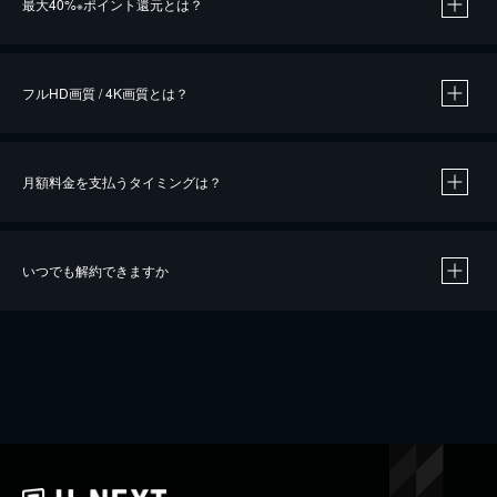
最大40%
ポイント還元とは？
※
※
作品によって必要なポイントが異なります。
フルHD画質 / 4K画質とは？
月額料金を支払うタイミングは？
※
40％ポイント還元の対象は、クレジットカード決済による作品の購入 / レンタルです。
※
iOSアプリのUコイン決済による作品の購入 / レンタルは、20％のポイント還元です。
※
還元の対象外となる決済方法や商品があります。くわしくは
こちら
をご確認ください。
いつでも解約できますか
こちら