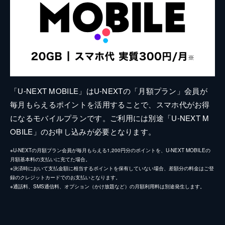
「U-NEXT MOBILE」はU-NEXTの「月額プラン」会員が
毎月もらえるポイントを活用することで、スマホ代がお得
になるモバイルプランです。ご利用には別途「U-NEXT M
OBILE」のお申し込みが必要となります。
※U-NEXTの月額プラン会員が毎月もらえる1,200円分のポイントを、U-NEXT MOBILEの
月額基本料の支払いに充てた場合。
※決済時において支払金額に相当するポイントを保有していない場合、差額分の料金はご登
録のクレジットカードでのお支払いとなります。
※通話料、SMS通信料、オプション（かけ放題など）の月額利用料は別途発生します。