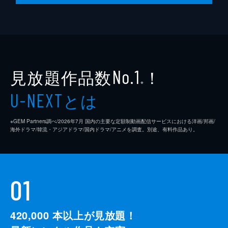
見放題作品数
！
No.1
※
とは
U-NEXT
※GEM Partners調べ/2026年7⽉ 国内の主要な定額制動画配信サービスにおける洋画/邦画/
海外ドラマ/韓流・アジアドラマ/国内ドラマ/アニメを調査。別途、有料作品あり。
01
420,000
本以上が見放題！