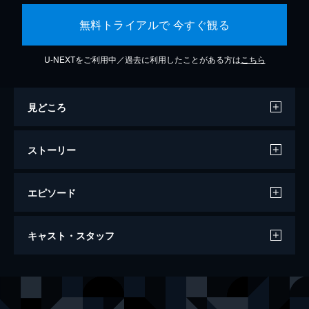
無料トライアルで 今すぐ観る
U-NEXTをご利用中／過去に利用したことがある方は
こちら
見どころ
ストーリー
エピソード
キッド
キャスト・スタッフ
50分
出演
チャールズ・チャップリン
ジャッキー・クーガン