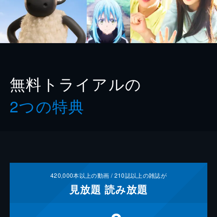
無料トライアルの
2つの特典
420,000
本以上の動画 /
210
誌以上の雑誌が
見放題
読み放題