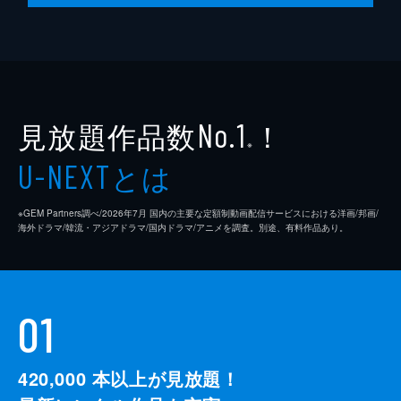
見放題作品数
！
No.1
※
とは
U-NEXT
※GEM Partners調べ/2026年7⽉ 国内の主要な定額制動画配信サービスにおける洋画/邦画/
海外ドラマ/韓流・アジアドラマ/国内ドラマ/アニメを調査。別途、有料作品あり。
01
420,000
本以上が見放題！