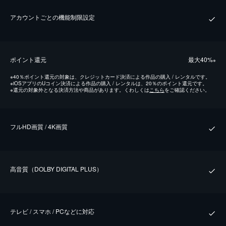
アカウントごとの機能制限設定
ポイント還元
最⼤40%
※
※
40％ポイント還元の対象は、クレジットカード決済による作品の購入 / レンタルです。
※
iOSアプリのUコイン決済による作品の購入 / レンタルは、20％のポイント還元です。
※
還元の対象外となる決済方法や商品があります。くわしくは
こちら
をご確認ください。
フルHD画質 / 4K画質
⾼⾳質（DOLBY DIGITAL PLUS）
テレビ / スマホ / PCなどに対応