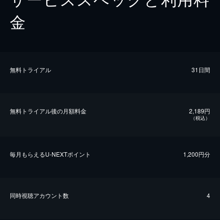
金
無料トライアル
31日間
無料トライアル後の⽉額料金
2,189円
（税込）
毎⽉もらえるU-NEXTポイント
1,200円分
同時視聴アカウント数
4