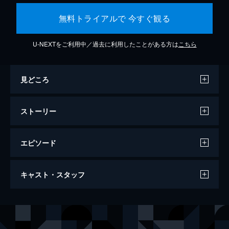
無料トライアルで 今すぐ観る
U-NEXTをご利用中／過去に利用したことがある方は
こちら
見どころ
ストーリー
エピソード
サーカス
キャスト・スタッフ
69分
出演
チャールズ・チャップリン
マーナ・ケネディ