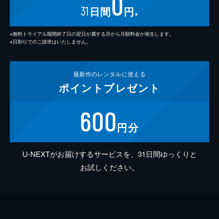
0
31
日間
円
※
※無料トライアル期間終了日の翌日が属する月から月額料金が発生します。
※日割りでのご請求はいたしません。
最新作の
レンタルに使える
ポイント
プレゼント
600
円分
U-NEXTがお届けするサービスを、31日間ゆっくりと
お試しください。