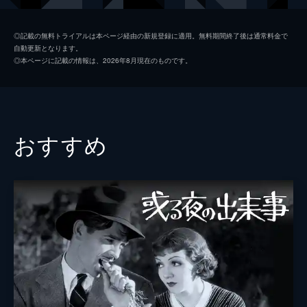
ハリー・クロッカー
◎記載の無料トライアルは本ページ経由の新規登録に適用。無料期間終了後は通常料金で
自動更新となります。
アラン・ガルシア
◎本ページに記載の情報は、2026年8月現在のものです。
ジョージ・デイヴィス
ヘンリー・バーグマン
スタンリー・Ｊ・サンフォード
おすすめ
ジョン・ランド
スティーヴ・マーフィー
ベティ・モリシー
監督
チャールズ・チャップリン
脚本
チャールズ・チャップリン
製作
チャールズ・チャップリン