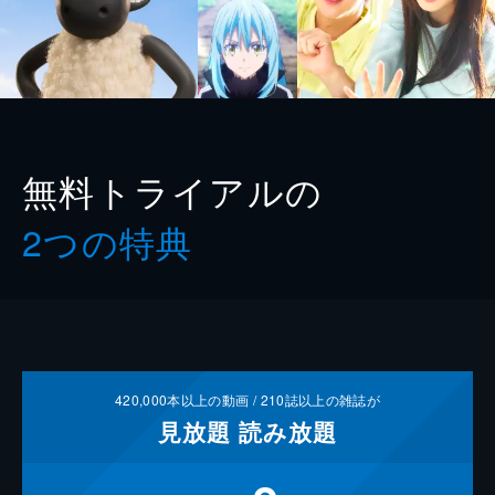
無料トライアルの
2つの特典
420,000
本以上の動画 /
210
誌以上の雑誌が
見放題
読み放題