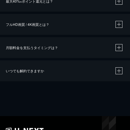
最大40%
ポイント還元とは？
※
※
作品によって必要なポイントが異なります。
フルHD画質 / 4K画質とは？
月額料金を支払うタイミングは？
※
40％ポイント還元の対象は、クレジットカード決済による作品の購入 / レンタルです。
※
iOSアプリのUコイン決済による作品の購入 / レンタルは、20％のポイント還元です。
※
還元の対象外となる決済方法や商品があります。くわしくは
こちら
をご確認ください。
いつでも解約できますか
こちら