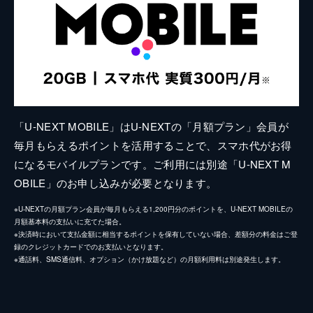
「U-NEXT MOBILE」はU-NEXTの「月額プラン」会員が
毎月もらえるポイントを活用することで、スマホ代がお得
になるモバイルプランです。ご利用には別途「U-NEXT M
OBILE」のお申し込みが必要となります。
※U-NEXTの月額プラン会員が毎月もらえる1,200円分のポイントを、U-NEXT MOBILEの
月額基本料の支払いに充てた場合。
※決済時において支払金額に相当するポイントを保有していない場合、差額分の料金はご登
録のクレジットカードでのお支払いとなります。
※通話料、SMS通信料、オプション（かけ放題など）の月額利用料は別途発生します。