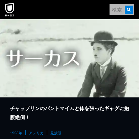
本文へスキップ
チャップリンのパントマイムと体を張ったギャグに抱
腹絶倒！
1928年
アメリカ
見放題