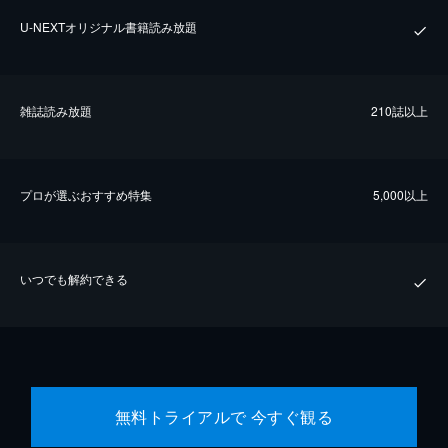
U-NEXTオリジナル書籍読み放題
雑誌読み放題
210誌以上
プロが選ぶおすすめ特集
5,000以上
いつでも解約できる
無料トライアルで 今すぐ観る