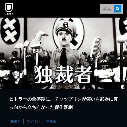
本文へスキップ
ヒトラーの全盛期に、チャップリンが笑いを武器に真
っ向から立ち向かった傑作喜劇
1940年
アメリカ
見放題