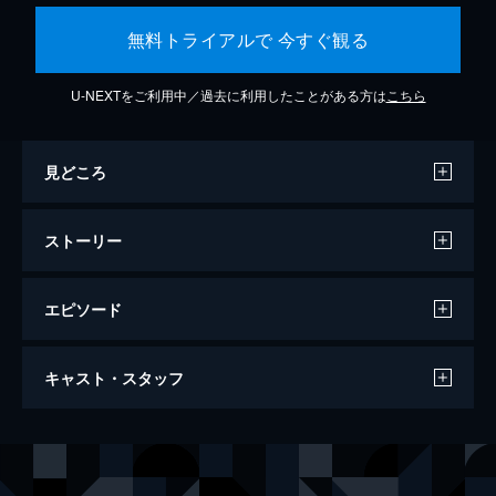
無料トライアルで 今すぐ観る
U-NEXTをご利用中／過去に利用したことがある方は
こちら
見どころ
ストーリー
エピソード
独裁者
キャスト・スタッフ
125分
出演
チャールズ・チャップリン
ジャック・オーキー