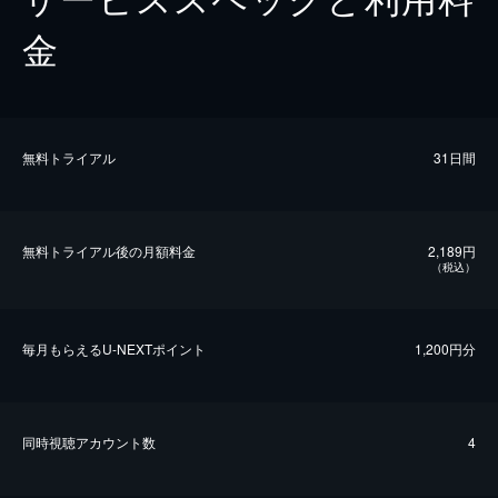
金
無料トライアル
31日間
無料トライアル後の⽉額料金
2,189円
（税込）
毎⽉もらえるU-NEXTポイント
1,200円分
同時視聴アカウント数
4