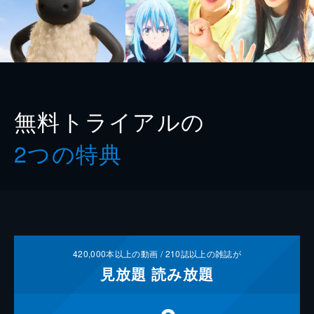
無料トライアルの
2つの特典
420,000
本以上の動画 /
210
誌以上の雑誌が
見放題
読み放題