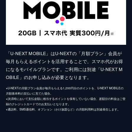
「U-NEXT MOBILE」はU-NEXTの「月額プラン」会員が
毎月もらえるポイントを活用することで、スマホ代がお得
になるモバイルプランです。ご利用には別途「U-NEXT M
OBILE」のお申し込みが必要となります。
※U-NEXTの月額プラン会員が毎月もらえる1,200円分のポイントを、U-NEXT MOBILEの
月額基本料の支払いに充てた場合。
※決済時において支払金額に相当するポイントを保有していない場合、差額分の料金はご登
録のクレジットカードでのお支払いとなります。
※通話料、SMS通信料、オプション（かけ放題など）の月額利用料は別途発生します。