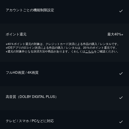
アカウントごとの機能制限設定
ポイント還元
最⼤40%
※
※
40％ポイント還元の対象は、クレジットカード決済による作品の購入 / レンタルです。
※
iOSアプリのUコイン決済による作品の購入 / レンタルは、20％のポイント還元です。
※
還元の対象外となる決済方法や商品があります。くわしくは
こちら
をご確認ください。
フルHD画質 / 4K画質
⾼⾳質（DOLBY DIGITAL PLUS）
テレビ / スマホ / PCなどに対応