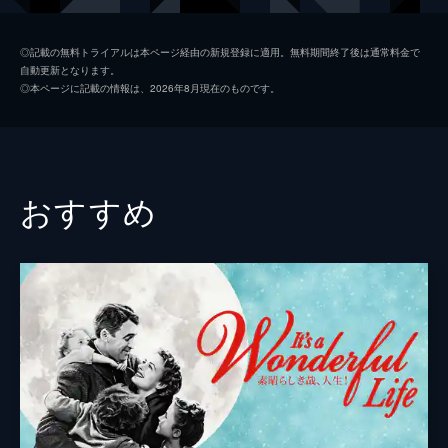
ポーレット・ゴダード
◎記載の無料トライアルは本ページ経由の新規登録に適用。無料期間終了後は通常料金で
自動更新となります。
チェスター・コンクリン
◎本ページに記載の情報は、2026年8月現在のものです。
レジナルド・ガーディナー
監督
チャールズ・チャップリン
脚本
チャールズ・チャップリン
おすすめ
音楽
メレディス・ウィルソン
製作
チャールズ・チャップリン