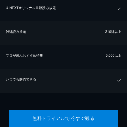
U-NEXTオリジナル書籍読み放題
雑誌読み放題
210誌以上
プロが選ぶおすすめ特集
5,000以上
いつでも解約できる
無料トライアルで 今すぐ観る