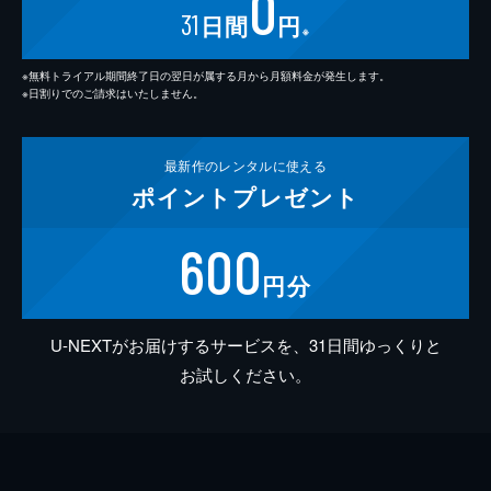
0
31
日間
円
※
※無料トライアル期間終了日の翌日が属する月から月額料金が発生します。
※日割りでのご請求はいたしません。
最新作の
レンタルに使える
ポイント
プレゼント
600
円分
U-NEXTがお届けするサービスを、31日間ゆっくりと
お試しください。