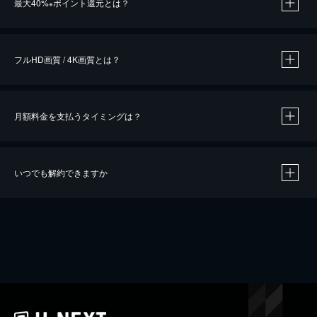
最大40%
ポイント還元とは？
※
※
作品によって必要なポイントが異なります。
フルHD画質 / 4K画質とは？
月額料金を支払うタイミングは？
※
40％ポイント還元の対象は、クレジットカード決済による作品の購入 / レンタルです。
※
iOSアプリのUコイン決済による作品の購入 / レンタルは、20％のポイント還元です。
※
還元の対象外となる決済方法や商品があります。くわしくは
こちら
をご確認ください。
いつでも解約できますか
こちら