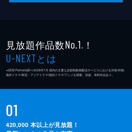
見放題作品数
！
No.1
※
とは
U-NEXT
※GEM Partners調べ/2026年7⽉ 国内の主要な定額制動画配信サービスにおける洋画/邦画/
海外ドラマ/韓流・アジアドラマ/国内ドラマ/アニメを調査。別途、有料作品あり。
01
420,000
本以上が見放題！