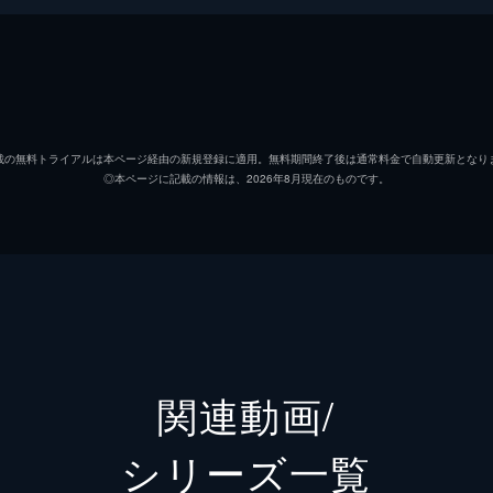
ート。記念すべき第1回に登場するのは怪談作家・川奈まり子
た、事前に募集した質問に答えつつ、お題にまつわる実話怪談
載の無料トライアルは本ページ経由の新規登録に適用。無料期間終了後は通常料金で自動更新となり
◎本ページに記載の情報は、2026年8月現在のものです。
不死身の怪談蒐集家・西浦和也氏。お題となった「絵馬」から
。また、夜馬裕はお題「墓地」からある産廃業者が体験した怪
関連動画/
シリーズ⼀覧
った怪談・オカルト研究家、吉田悠軌氏が登場。夜馬裕ファン