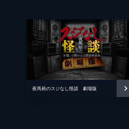
ヤマノフと呼んで宣戦布告か。滋賀県
大盛り上がり。
81分
#4 伊山亮吉さんゲスト回
視聴者からのいただくお題。ここか
い、ラジオ風怪談トーク番組。今回は「Tok
伊山亮吉さんが登場。
89分
#5 深津さくらさんゲスト回
夜馬裕のスジなし怪談 劇場版
6代目怪談最恐位で、癒やしボイスで
の日を指折り数えていたという深津は
厭怖も。
94分