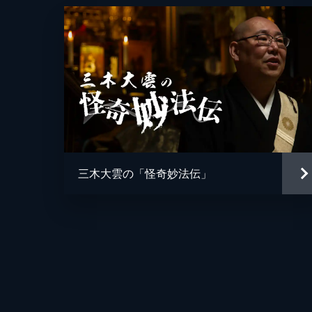
93分
#9 うえまつそうさんゲスト回
神秘の島と呼ばれている新島の出身で
伝承や学校にまつわる怪談を披露す
が...。
71分
#10 宮代あきらさんゲスト回
視聴者のお題から連想される実話怪談
三木大雲の「怪奇妙法伝」
が語る。怪談最恐戦の決勝で戦って
い。
89分