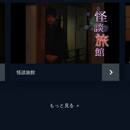
、現役体育教師のうえまつそう氏が登場。島に伝わる不可思議
る。呼応するように、夜馬裕も自身の怖い体験を告白するの
を夜馬裕とスリラーナイト歌舞伎町店所属の怪談師・宮代あき
怪談旅館
以来の交遊という2人は和やかな雰囲気を作りつつも、怪談は
もっと見る
＋