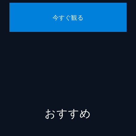
ブ配信再編版の第6回。大人気怪奇ユニット・都市ボーイズの
今すぐ観る
られるはやせ氏が夫婦円満の秘訣を語る。ちょっと泣ける話も
IVE配信再編版第7回をお送りする。今回は墓石の被り物がト
り人となった自称スーパー無職のハニトラ梅木氏が墓石を脱い
おすすめ
お題から連想された実話怪談を夜馬裕とゲスト怪談師が語る筋
。今回は住倉カオスが登場。終戦記念日の頃に語るという怪談