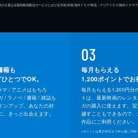
26年7⽉ 国内の主要な定額制動画配信サービスにおける洋画/邦画/海外ドラマ/韓流・アジアドラマ/国内ドラ
03
書籍も
毎月もらえる
XTひとつでOK。
1,200
ポイントでお
ドラマ / アニメはもちろ
毎月もらえる1,200円分
/ ラノベ / 書籍 / 雑誌も
トは、最新映画のレンタ
インアップ。あなたの好
ガの購入に使えます。翌
に、きっと出会えます。
越すこともできるので、
作品にご利用ください。
※
ポイントは最大90日まで持ち越し可能