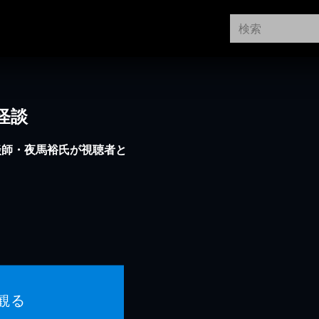
怪談
談師・夜馬裕氏が視聴者と
観る