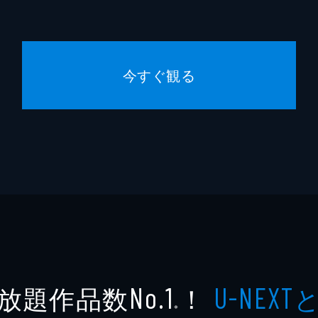
今すぐ観る
放題作品数
！
No.1
U-NEXT
※