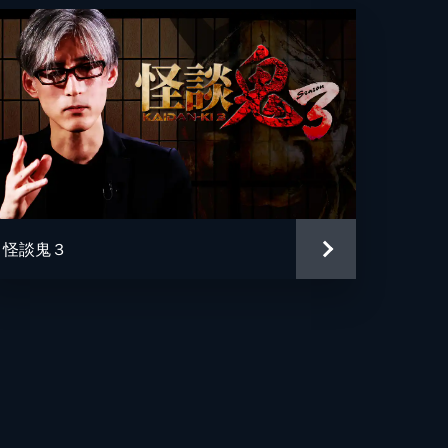
な
だ
ら
怪談鬼３
怖