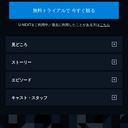
無料トライアルで 今すぐ観る
U-NEXTをご利用中／過去に利用したことがある方は
こちら
見どころ
ストーリー
エピソード
リリアンの揺りかご
キャスト・スタッフ
80分
出演
安田浩一
監督
神戸金史