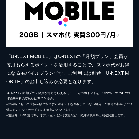
「U-NEXT MOBILE」はU-NEXTの「月額プラン」会員が
毎月もらえるポイントを活用することで、スマホ代がお得
になるモバイルプランです。ご利用には別途「U-NEXT M
OBILE」のお申し込みが必要となります。
※U-NEXTの月額プラン会員が毎月もらえる1,200円分のポイントを、U-NEXT MOBILEの
月額基本料の支払いに充てた場合。
※決済時において支払金額に相当するポイントを保有していない場合、差額分の料金はご登
録のクレジットカードでのお支払いとなります。
※通話料、SMS通信料、オプション（かけ放題など）の月額利用料は別途発生します。