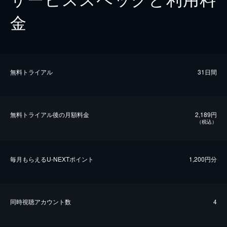
金
無料トライアル
31日間
無料トライアル後の⽉額料金
2,189円
（税込）
毎⽉もらえるU-NEXTポイント
1,200円分
同時視聴アカウント数
4