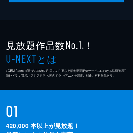
見放題作品数
！
No.1
※
とは
U-NEXT
※GEM Partners調べ/2026年7⽉ 国内の主要な定額制動画配信サービスにおける洋画/邦画/
海外ドラマ/韓流・アジアドラマ/国内ドラマ/アニメを調査。別途、有料作品あり。
01
420,000
本以上が見放題！