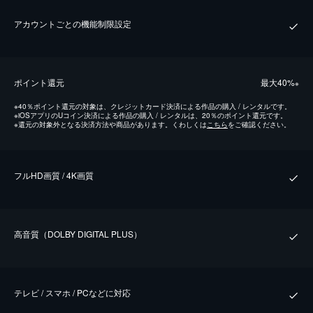
アカウントごとの機能制限設定
ポイント還元
最⼤40%
※
※
40％ポイント還元の対象は、クレジットカード決済による作品の購入 / レンタルです。
※
iOSアプリのUコイン決済による作品の購入 / レンタルは、20％のポイント還元です。
※
還元の対象外となる決済方法や商品があります。くわしくは
こちら
をご確認ください。
フルHD画質 / 4K画質
⾼⾳質（DOLBY DIGITAL PLUS）
テレビ / スマホ / PCなどに対応