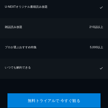
U-NEXTオリジナル書籍読み放題
雑誌読み放題
210誌以上
プロが選ぶおすすめ特集
5,000以上
いつでも解約できる
無料トライアルで 今すぐ観る