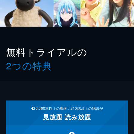
無料トライアルの
2つの特典
420,000
本以上の動画 /
210
誌以上の雑誌が
見放題
読み放題