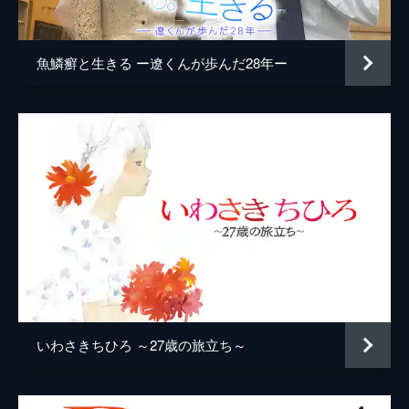
魚鱗癬と生きる ー遼くんが歩んだ28年ー
いわさきちひろ ～27歳の旅立ち～