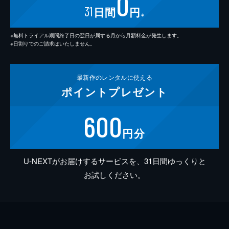
0
31
日間
円
※
※無料トライアル期間終了日の翌日が属する月から月額料金が発生します。
※日割りでのご請求はいたしません。
最新作の
レンタルに使える
ポイント
プレゼント
600
円分
U-NEXTがお届けするサービスを、31日間ゆっくりと
お試しください。