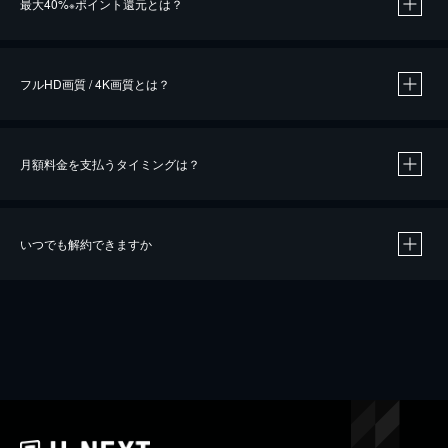
最大40%
ポイント還元とは？
※
※
作品によって必要なポイントが異なります。
フルHD画質 / 4K画質とは？
月額料金を支払うタイミングは？
※
40％ポイント還元の対象は、クレジットカード決済による作品の購入 / レンタルです。
※
iOSアプリのUコイン決済による作品の購入 / レンタルは、20％のポイント還元です。
※
還元の対象外となる決済方法や商品があります。くわしくは
こちら
をご確認ください。
いつでも解約できますか
こちら