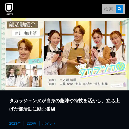
本文へスキップ
タカラジェンヌが自身の趣味や特技を活かし、立ち上
げた部活動に励む番組
2023年
220円
ポイント