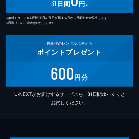
31
日間
円
※
※無料トライアル期間終了日の翌日が属する月から月額料金が発生します。
※日割りでのご請求はいたしません。
最新作の
レンタルに使える
ポイント
プレゼント
600
円分
U-NEXTがお届けするサービスを、31日間ゆっくりと
お試しください。