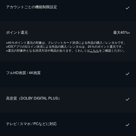
アカウントごとの機能制限設定
ポイント還元
最⼤40%
※
※
40％ポイント還元の対象は、クレジットカード決済による作品の購入 / レンタルです。
※
iOSアプリのUコイン決済による作品の購入 / レンタルは、20％のポイント還元です。
※
還元の対象外となる決済方法や商品があります。くわしくは
こちら
をご確認ください。
フルHD画質 / 4K画質
⾼⾳質（DOLBY DIGITAL PLUS）
テレビ / スマホ / PCなどに対応