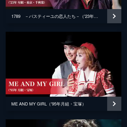
1789 －バスティーユの恋人たち－（'23年星組・東京・千秋楽）
ME AND MY GIRL（'95年月組・宝塚）