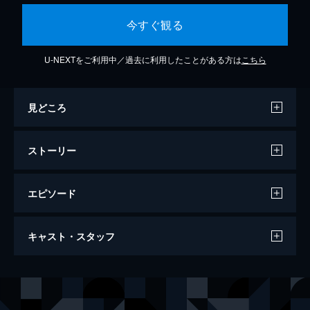
今すぐ観る
U-NEXTをご利用中／過去に利用したことがある方は
こちら
見どころ
ストーリー
エピソード
タカラヅカ部#1「珈琲部」
キャスト・スタッフ
30分
出演
一之瀬航季
二葉ゆゆ