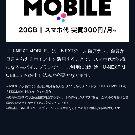
「U-NEXT MOBILE」はU-NEXTの「月額プラン」会員が
毎月もらえるポイントを活用することで、スマホ代がお得
になるモバイルプランです。ご利用には別途「U-NEXT M
OBILE」のお申し込みが必要となります。
※U-NEXTの月額プラン会員が毎月もらえる1,200円分のポイントを、U-NEXT MOBILEの
月額基本料の支払いに充てた場合。
※決済時において支払金額に相当するポイントを保有していない場合、差額分の料金はご登
録のクレジットカードでのお支払いとなります。
※通話料、SMS通信料、オプション（かけ放題など）の月額利用料は別途発生します。