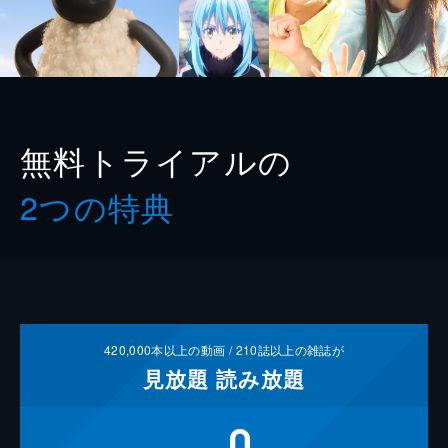
無料トライアルの
2つの特典
420,000
本以上の動画 /
210
誌以上の雑誌が
見放題
読み放題
0