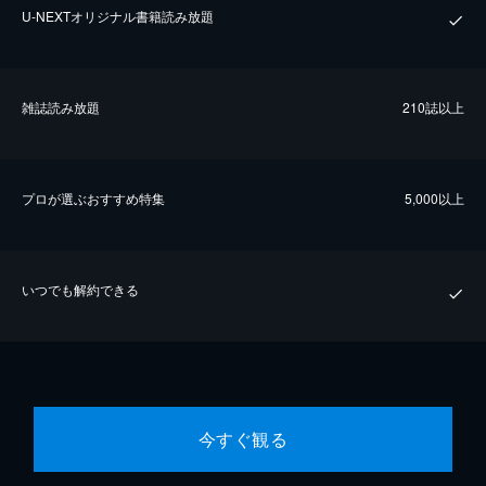
U-NEXTオリジナル書籍読み放題
雑誌読み放題
210誌以上
プロが選ぶおすすめ特集
5,000以上
いつでも解約できる
今すぐ観る