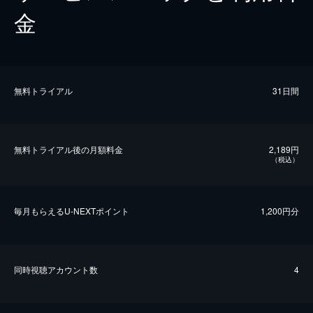
金
無料トライアル
31日間
無料トライアル後の⽉額料金
2,189円
（税込）
毎⽉もらえるU-NEXTポイント
1,200円分
同時視聴アカウント数
4