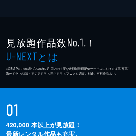
見放題作品数
！
No.1
※
とは
U-NEXT
※GEM Partners調べ/2026年7⽉ 国内の主要な定額制動画配信サービスにおける洋画/邦画/
海外ドラマ/韓流・アジアドラマ/国内ドラマ/アニメを調査。別途、有料作品あり。
01
420,000
本以上が見放題！
最新レンタル作品も充実。