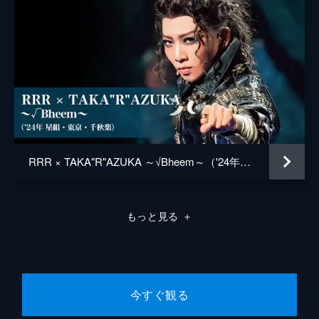
RRR × TAKA"R"AZUKA ～√Bheem～（'24年星組・東京・千秋楽）
もっと見る
＋
今すぐ観る