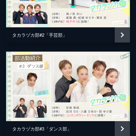
タカラヅカ部#2「手芸部」
タカラヅカ部#3「ダンス部」