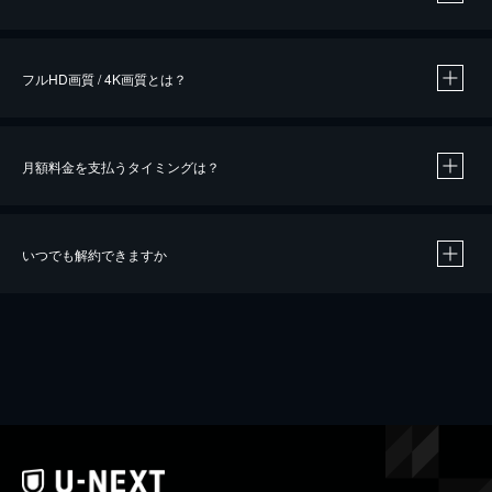
※
作品によって必要なポイントが異なります。
フルHD画質 / 4K画質とは？
月額料金を支払うタイミングは？
※
40％ポイント還元の対象は、クレジットカード決済による作品の購入 / レンタルです。
※
iOSアプリのUコイン決済による作品の購入 / レンタルは、20％のポイント還元です。
※
還元の対象外となる決済方法や商品があります。くわしくは
こちら
をご確認ください。
いつでも解約できますか
こちら