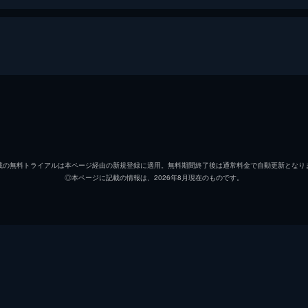
キム・ミンジョン
ホ・ジュノ
載の無料トライアルは本ページ経由の新規登録に適用。無料期間終了後は通常料金で自動更新となり
◎本ページに記載の情報は、2026年8月現在のものです。
パク・クァンジョン
イ・ヒョンチョル
キム・テギュ
パク・チョンウ