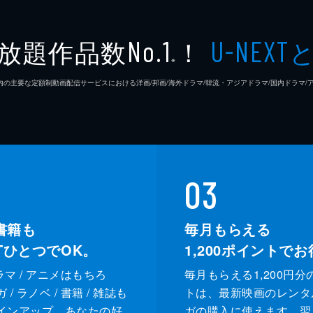
放題作品数
！
No.1
U-NEXT
※
26年7⽉ 国内の主要な定額制動画配信サービスにおける洋画/邦画/海外ドラマ/韓流・アジアドラマ/国内ドラ
03
書籍も
毎月もらえる
XTひとつでOK。
1,200
ポイントでお
ドラマ / アニメはもちろ
毎月もらえる1,200円分
/ ラノベ / 書籍 / 雑誌も
トは、最新映画のレンタ
インアップ。あなたの好
ガの購入に使えます。翌