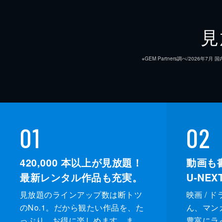
見
※GEM Partners調べ/20
01
02
420,000
本以上が見放題！
動画も
最新レンタル作品も充実。
U-NE
見放題のラインアップ数は断トツ
映画 / 
のNo.1。だから観たい作品を、た
ん、マンガ 
っぷり、お得に楽しめます。ま
豊富にラ