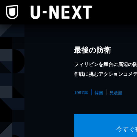
本文へスキップ
最後の防衛
フィリピンを舞台に底辺の
作戦に挑むアクションコメ
1997年
韓国
見放題
今すぐ