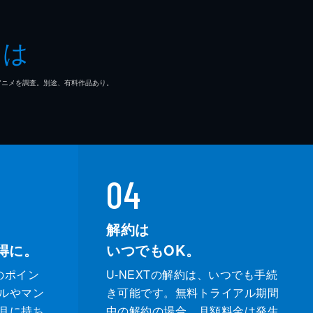
とは
マ/アニメを調査。別途、有料作品あり。
04
解約は
得に。
いつでもOK。
のポイン
U-NEXTの解約は、いつでも手続
ルやマン
き可能です。無料トライアル期間
月に持ち
中の解約の場合、月額料金は発生