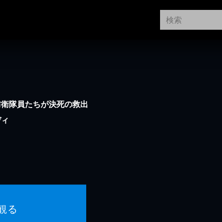
防衛隊員たちが決死の救出
ディ
観る