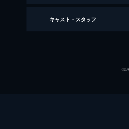
キャスト・スタッフ
最後の防衛
98分
出演
◎記
監督
脚本