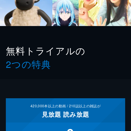
無料トライアルの
2つの特典
420,000
本以上の動画 /
210
誌以上の雑誌が
見放題
読み放題