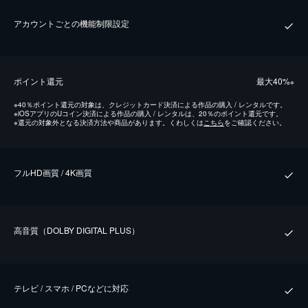
アカウントごとの機能制限設定
ポイント還元
最⼤40%
※
※
40％ポイント還元の対象は、クレジットカード決済による作品の購入 / レンタルです。
※
iOSアプリのUコイン決済による作品の購入 / レンタルは、20％のポイント還元です。
※
還元の対象外となる決済方法や商品があります。くわしくは
こちら
をご確認ください。
フルHD画質 / 4K画質
⾼⾳質（DOLBY DIGITAL PLUS）
テレビ / スマホ / PCなどに対応