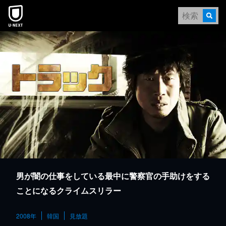
本文へスキップ
男が闇の仕事をしている最中に警察官の手助けをする
ことになるクライムスリラー
2008年
韓国
見放題