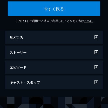
今すぐ観る
U-NEXTをご利用中／過去に利用したことがある方は
こちら
見どころ
ストーリー
エピソード
トラック
キャスト・スタッフ
96分
出演
ユ・ヘジン
チン・グ