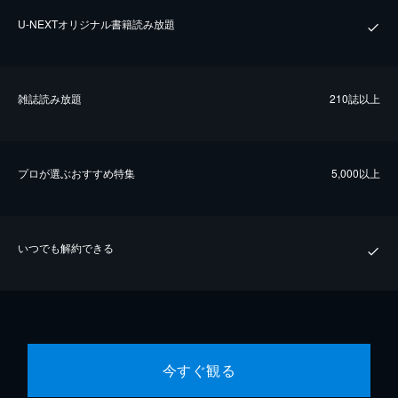
U-NEXTオリジナル書籍読み放題
雑誌読み放題
210誌以上
プロが選ぶおすすめ特集
5,000以上
いつでも解約できる
今すぐ観る