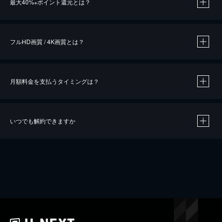
最大40%
ポイント還元とは？
※
※
作品によって必要なポイントが異なります。
フルHD画質 / 4K画質とは？
月額料金を支払うタイミングは？
※
40％ポイント還元の対象は、クレジットカード決済による作品の購入 / レンタルです。
※
iOSアプリのUコイン決済による作品の購入 / レンタルは、20％のポイント還元です。
※
還元の対象外となる決済方法や商品があります。くわしくは
こちら
をご確認ください。
いつでも解約できますか
こちら