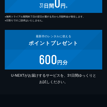
0
31
日間
円
※
※無料トライアル期間終了日の翌日が属する月から月額料金が発生します。
※日割りでのご請求はいたしません。
最新作の
レンタルに使える
ポイント
プレゼント
600
円分
U-NEXTがお届けするサービスを、31日間ゆっくりと
お試しください。