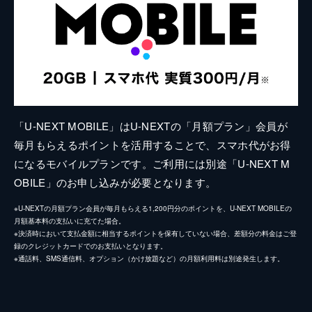
「U-NEXT MOBILE」はU-NEXTの「月額プラン」会員が
毎月もらえるポイントを活用することで、スマホ代がお得
になるモバイルプランです。ご利用には別途「U-NEXT M
OBILE」のお申し込みが必要となります。
※U-NEXTの月額プラン会員が毎月もらえる1,200円分のポイントを、U-NEXT MOBILEの
月額基本料の支払いに充てた場合。
※決済時において支払金額に相当するポイントを保有していない場合、差額分の料金はご登
録のクレジットカードでのお支払いとなります。
※通話料、SMS通信料、オプション（かけ放題など）の月額利用料は別途発生します。