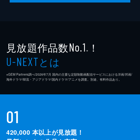
見放題作品数
！
No.1
※
とは
U-NEXT
※GEM Partners調べ/2026年7⽉ 国内の主要な定額制動画配信サービスにおける洋画/邦画/
海外ドラマ/韓流・アジアドラマ/国内ドラマ/アニメを調査。別途、有料作品あり。
01
420,000
本以上が見放題！