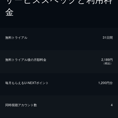
金
無料トライアル
31日間
無料トライアル後の⽉額料金
2,189円
（税込）
毎⽉もらえるU-NEXTポイント
1,200円分
同時視聴アカウント数
4