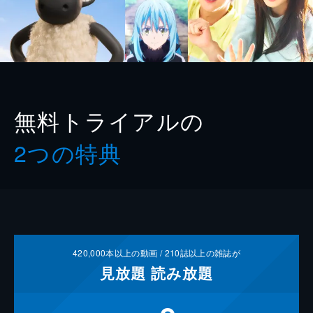
無料トライアルの
2つの特典
420,000
本以上の動画 /
210
誌以上の雑誌が
見放題
読み放題