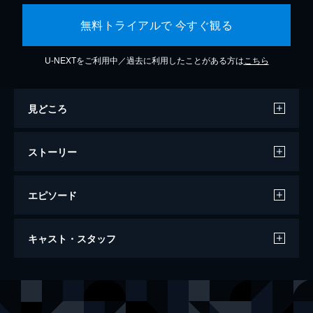
無料トライアルで 今すぐ観る
U-NEXTをご利用中／過去に利用したことがある方は
こちら
見どころ
ストーリー
エピソード
リアリティ
キャスト・スタッフ
82分
出演
リアリティ・ウィナー
シドニー・スウィーニー
ギャリック特別捜査官
ジョシュ・ハミルトン