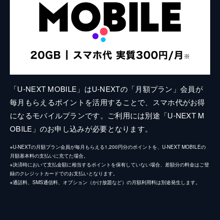
「U-NEXT MOBILE」はU-NEXTの「月額プラン」会員が
毎月もらえるポイントを活用することで、スマホ代がお得
になるモバイルプランです。ご利用には別途「U-NEXT M
OBILE」のお申し込みが必要となります。
※U-NEXTの月額プラン会員が毎月もらえる1,200円分のポイントを、U-NEXT MOBILEの
月額基本料の支払いに充てた場合。
※決済時において支払金額に相当するポイントを保有していない場合、差額分の料金はご登
録のクレジットカードでのお支払いとなります。
※通話料、SMS通信料、オプション（かけ放題など）の月額利用料は別途発生します。