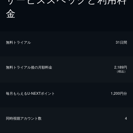
金
無料トライアル
31日間
無料トライアル後の⽉額料金
2,189円
（税込）
毎⽉もらえるU-NEXTポイント
1,200円分
同時視聴アカウント数
4