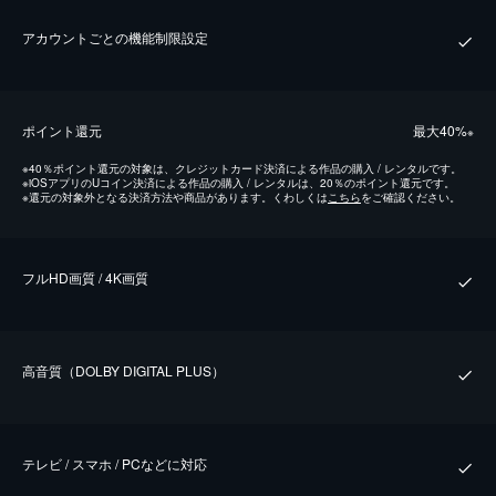
アカウントごとの機能制限設定
ポイント還元
最⼤40%
※
※
40％ポイント還元の対象は、クレジットカード決済による作品の購入 / レンタルです。
※
iOSアプリのUコイン決済による作品の購入 / レンタルは、20％のポイント還元です。
※
還元の対象外となる決済方法や商品があります。くわしくは
こちら
をご確認ください。
フルHD画質 / 4K画質
⾼⾳質（DOLBY DIGITAL PLUS）
テレビ / スマホ / PCなどに対応