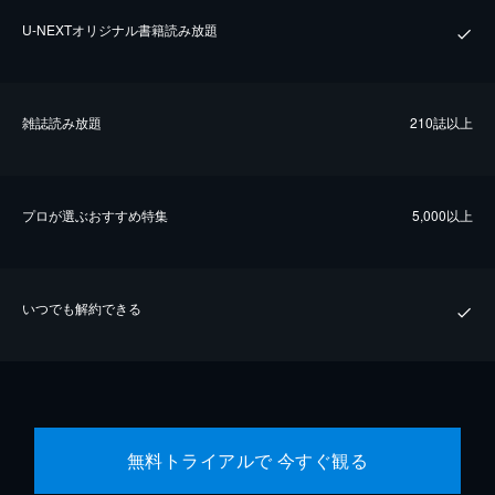
U-NEXTオリジナル書籍読み放題
雑誌読み放題
210誌以上
プロが選ぶおすすめ特集
5,000以上
いつでも解約できる
無料トライアルで 今すぐ観る