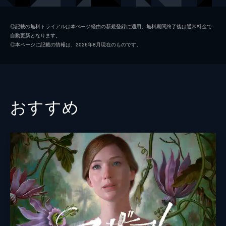
テイラー特別捜査官
マーチャント・デイヴィス
◎記載の無料トライアルは本ページ経由の新規登録に適用。無料期間終了後は通常料金で
自動更新となります。
ベニー・エレッジ
◎本ページに記載の情報は、2026年8月現在のものです。
ジョン・ウェイ
監督
ティナ・サッター
脚本
ティナ・サッター
おすすめ
ジェームズ・ポール・ダラス
音楽
ネイサン・ミカイ
製作
ノア・スタール
ブラッド・ベッカー＝パートン
リーヴァ・マーカー
グレッグ・ノービレ