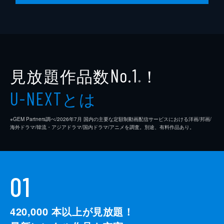
見放題作品数
！
No.1
※
とは
U-NEXT
※GEM Partners調べ/2026年7⽉ 国内の主要な定額制動画配信サービスにおける洋画/邦画/
海外ドラマ/韓流・アジアドラマ/国内ドラマ/アニメを調査。別途、有料作品あり。
01
420,000
本以上が見放題！