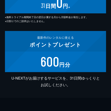
0
31
日間
円
※
※無料トライアル期間終了日の翌日が属する月から月額料金が発生します。
※日割りでのご請求はいたしません。
最新作の
レンタルに使える
ポイント
プレゼント
600
円分
U-NEXTがお届けするサービスを、31日間ゆっくりと
お試しください。