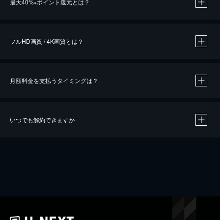
最大40%
ポイント還元とは？
※
※
作品によって必要なポイントが異なります。
フルHD画質 / 4K画質とは？
月額料金を支払うタイミングは？
※
40％ポイント還元の対象は、クレジットカード決済による作品の購入 / レンタルです。
※
iOSアプリのUコイン決済による作品の購入 / レンタルは、20％のポイント還元です。
※
還元の対象外となる決済方法や商品があります。くわしくは
こちら
をご確認ください。
いつでも解約できますか
こちら