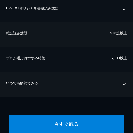
U-NEXTオリジナル書籍読み放題
雑誌読み放題
210誌以上
プロが選ぶおすすめ特集
5,000以上
いつでも解約できる
今すぐ観る