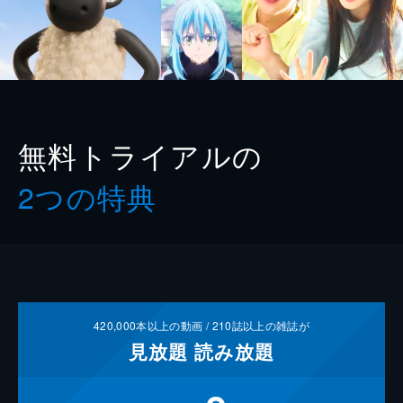
無料トライアルの
2つの特典
420,000
本以上の動画 /
210
誌以上の雑誌が
見放題
読み放題