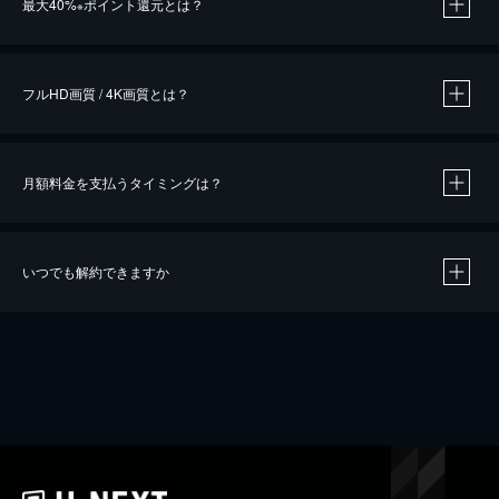
最大40%
ポイント還元とは？
※
※
作品によって必要なポイントが異なります。
フルHD画質 / 4K画質とは？
月額料金を支払うタイミングは？
※
40％ポイント還元の対象は、クレジットカード決済による作品の購入 / レンタルです。
※
iOSアプリのUコイン決済による作品の購入 / レンタルは、20％のポイント還元です。
※
還元の対象外となる決済方法や商品があります。くわしくは
こちら
をご確認ください。
いつでも解約できますか
こちら