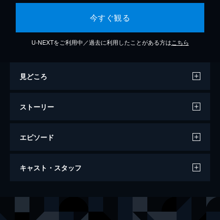
今すぐ観る
U-NEXTをご利用中／過去に利用したことがある方は
こちら
見どころ
ストーリー
エピソード
殺人！
キャスト・スタッフ
102分
出演
ハーバート・マーシャル
ノラ・ベアリング