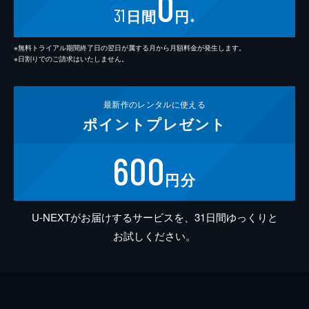
0
31
日間
円
※
※無料トライアル期間終了日の翌日が属する月から月額料金が発生します。
※日割りでのご請求はいたしません。
最新作の
レンタルに使える
ポイント
プレゼント
600
円分
U-NEXTがお届けするサービスを、31日間ゆっくりと
お試しください。