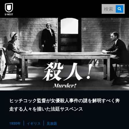
本文へスキップ
ヒッチコック監督が女優殺人事件の謎を解明すべく奔
走する人々を描いた法廷サスペンス
1930年
イギリス
見放題