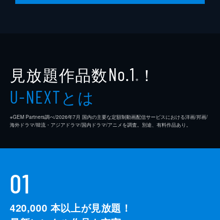
見放題作品数
！
No.1
※
とは
U-NEXT
※GEM Partners調べ/2026年7⽉ 国内の主要な定額制動画配信サービスにおける洋画/邦画/
海外ドラマ/韓流・アジアドラマ/国内ドラマ/アニメを調査。別途、有料作品あり。
01
420,000
本以上が見放題！