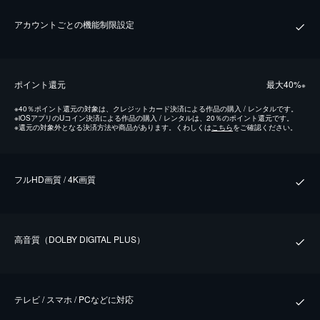
アカウントごとの機能制限設定
ポイント還元
最⼤40%
※
※
40％ポイント還元の対象は、クレジットカード決済による作品の購入 / レンタルです。
※
iOSアプリのUコイン決済による作品の購入 / レンタルは、20％のポイント還元です。
※
還元の対象外となる決済方法や商品があります。くわしくは
こちら
をご確認ください。
フルHD画質 / 4K画質
⾼⾳質（DOLBY DIGITAL PLUS）
テレビ / スマホ / PCなどに対応