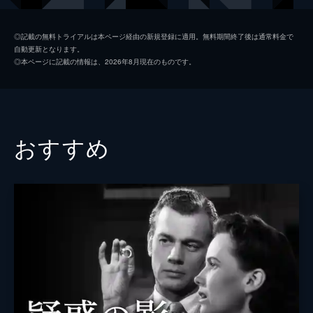
エドワード・チャップマン
◎記載の無料トライアルは本ページ経由の新規登録に適用。無料期間終了後は通常料金で
自動更新となります。
Ｅ・パーシー
◎本ページに記載の情報は、2026年8月現在のものです。
監督
アルフレッド・ヒッチコック
脚本
アルマ・レヴィル
原作
クレメンス・デイン
おすすめ
ヘレン・シンプソン
音楽
ジョン・レインダース
製作
ジョン・マクスウェル