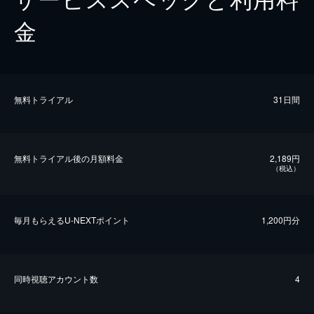
金
無料トライアル
31日間
無料トライアル後の⽉額料金
2,189円
（税込）
毎⽉もらえるU-NEXTポイント
1,200円分
同時視聴アカウント数
4