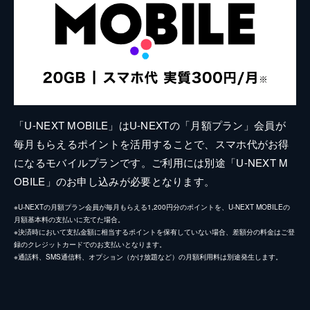
「U-NEXT MOBILE」はU-NEXTの「月額プラン」会員が
毎月もらえるポイントを活用することで、スマホ代がお得
になるモバイルプランです。ご利用には別途「U-NEXT M
OBILE」のお申し込みが必要となります。
※U-NEXTの月額プラン会員が毎月もらえる1,200円分のポイントを、U-NEXT MOBILEの
月額基本料の支払いに充てた場合。
※決済時において支払金額に相当するポイントを保有していない場合、差額分の料金はご登
録のクレジットカードでのお支払いとなります。
※通話料、SMS通信料、オプション（かけ放題など）の月額利用料は別途発生します。