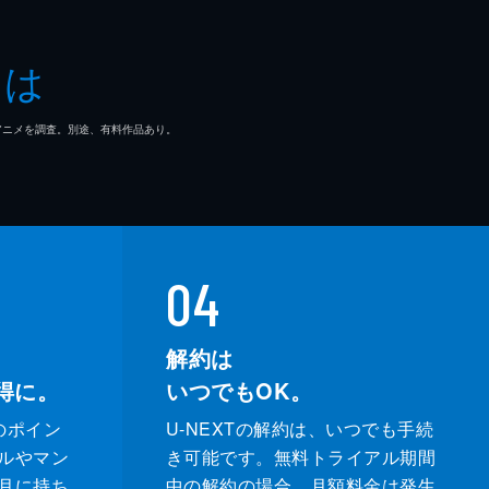
とは
マ/アニメを調査。別途、有料作品あり。
04
解約は
得に。
いつでもOK。
のポイン
U-NEXTの解約は、いつでも手続
ルやマン
き可能です。無料トライアル期間
月に持ち
中の解約の場合、月額料金は発生