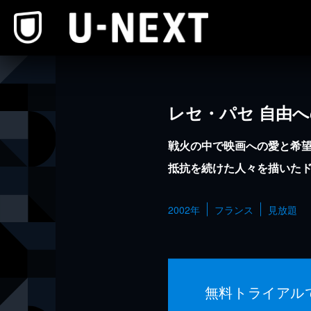
本文へスキップ
レセ・パセ 自由
戦火の中で映画への愛と希
抵抗を続けた人々を描いた
2002年
フランス
見放題
無料トライアル