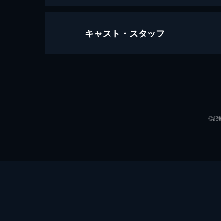
キャスト・スタッフ
レセ・パセ 自由への通行許可証
170分
出演
◎記