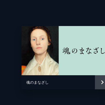
監督
脚本
魂のまなざし
原作