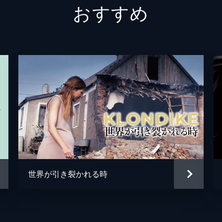
おすすめ
ジャン＝ポール・ル・シャノワ
ゲッド
モーリス・トゥールヌール
フィリ
ロジェ・リシュベ
オリヴ
シャルル・スパーク
ロラン
アルフレート・グレフェン
クリス
ベルト
ベルト
世界が引き裂かれる時
ジャン
ジャン