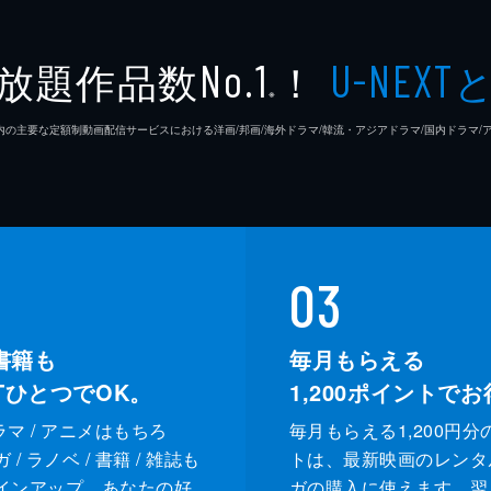
放題作品数
！
No.1
U-NEXT
※
26年7⽉ 国内の主要な定額制動画配信サービスにおける洋画/邦画/海外ドラマ/韓流・アジアドラマ/国内ドラ
03
書籍も
毎月もらえる
XTひとつでOK。
1,200
ポイントでお
ドラマ / アニメはもちろ
毎月もらえる1,200円分
/ ラノベ / 書籍 / 雑誌も
トは、最新映画のレンタ
インアップ。あなたの好
ガの購入に使えます。翌