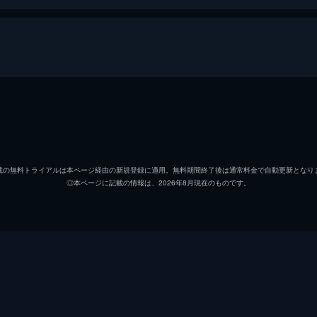
ジャン＝ドヴェーヴル
ジャッ
ジャン・オーランシュ
ドゥニ
載の無料トライアルは本ページ経由の新規登録に適用。無料期間終了後は通常料金で自動更新となり
◎本ページに記載の情報は、2026年8月現在のものです。
スザンヌ・レモン
シャル
シモーヌ
マリー
レーヌ
マリア
オルガ
マリー