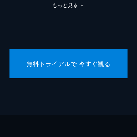
もっと見る
＋
アント
フレデ
アラン
無料トライアルで 今すぐ観る