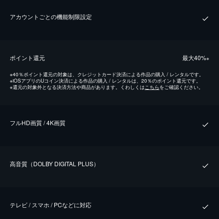
アカウントごとの機能制限設定
ポイント還元
最⼤40%
※
※
40％ポイント還元の対象は、クレジットカード決済による作品の購入 / レンタルです。
※
iOSアプリのUコイン決済による作品の購入 / レンタルは、20％のポイント還元です。
※
還元の対象外となる決済方法や商品があります。くわしくは
こちら
をご確認ください。
フルHD画質 / 4K画質
⾼⾳質（DOLBY DIGITAL PLUS）
テレビ / スマホ / PCなどに対応