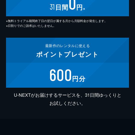
0
31
日間
円
※
※無料トライアル期間終了日の翌日が属する月から月額料金が発生します。
※日割りでのご請求はいたしません。
最新作の
レンタルに使える
ポイント
プレゼント
600
円分
U-NEXTがお届けするサービスを、31日間ゆっくりと
お試しください。