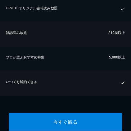
U-NEXTオリジナル書籍読み放題
雑誌読み放題
210誌以上
プロが選ぶおすすめ特集
5,000以上
いつでも解約できる
今すぐ観る