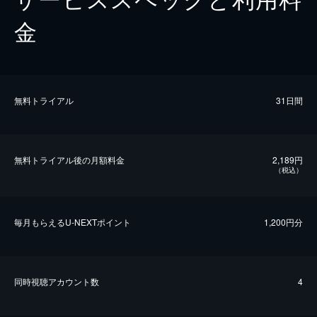
金
無料トライアル
31日間
無料トライアル後の⽉額料金
2,189円
（税込）
毎⽉もらえるU-NEXTポイント
1,200円分
同時視聴アカウント数
4