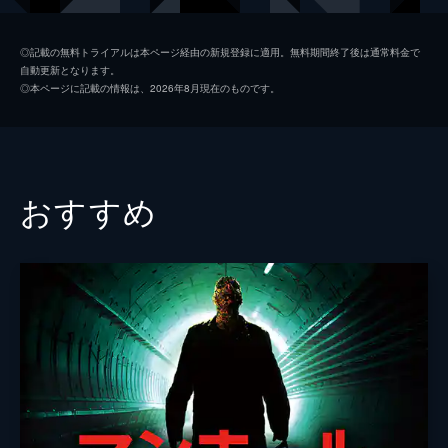
ヤップ・ベック・ラウセン
◎記載の無料トライアルは本ページ経由の新規登録に適用。無料期間終了後は通常料金で
自動更新となります。
スティッグ・フローデ・ヘンリクセン
◎本ページに記載の情報は、2026年8月現在のものです。
ヤニ・スカヴラン
シャーロット・フログナー
監督
トミー・ウィルコラ
おすすめ
脚本
スティッグ・フローデ・ヘンリクセン
トミー・ウィルコラ