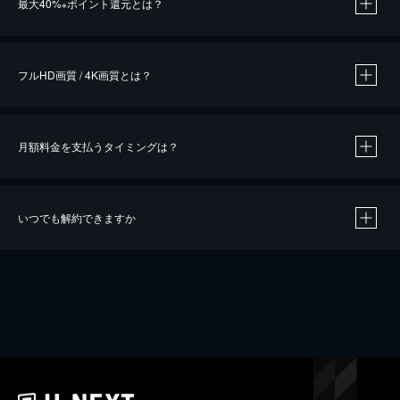
最大40%
ポイント還元とは？
※
※
作品によって必要なポイントが異なります。
フルHD画質 / 4K画質とは？
月額料金を支払うタイミングは？
※
40％ポイント還元の対象は、クレジットカード決済による作品の購入 / レンタルです。
※
iOSアプリのUコイン決済による作品の購入 / レンタルは、20％のポイント還元です。
※
還元の対象外となる決済方法や商品があります。くわしくは
こちら
をご確認ください。
いつでも解約できますか
こちら