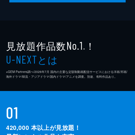
見放題作品数
！
No.1
※
とは
U-NEXT
※GEM Partners調べ/2026年7⽉ 国内の主要な定額制動画配信サービスにおける洋画/邦画/
海外ドラマ/韓流・アジアドラマ/国内ドラマ/アニメを調査。別途、有料作品あり。
01
420,000
本以上が見放題！