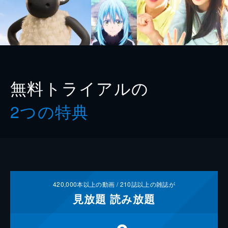
無料トライアルの
2つの特典
420,000
本以上の動画 /
210
誌以上の雑誌が
見放題
読み放題