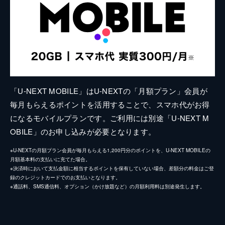
「U-NEXT MOBILE」はU-NEXTの「月額プラン」会員が
毎月もらえるポイントを活用することで、スマホ代がお得
になるモバイルプランです。ご利用には別途「U-NEXT M
OBILE」のお申し込みが必要となります。
※U-NEXTの月額プラン会員が毎月もらえる1,200円分のポイントを、U-NEXT MOBILEの
月額基本料の支払いに充てた場合。
※決済時において支払金額に相当するポイントを保有していない場合、差額分の料金はご登
録のクレジットカードでのお支払いとなります。
※通話料、SMS通信料、オプション（かけ放題など）の月額利用料は別途発生します。