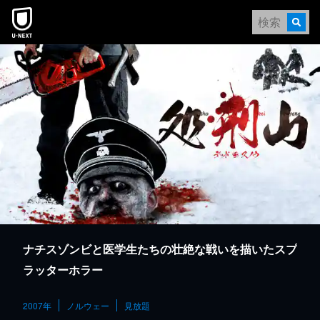
本文へスキップ
ナチスゾンビと医学生たちの壮絶な戦いを描いたスプ
ラッターホラー
2007年
ノルウェー
見放題