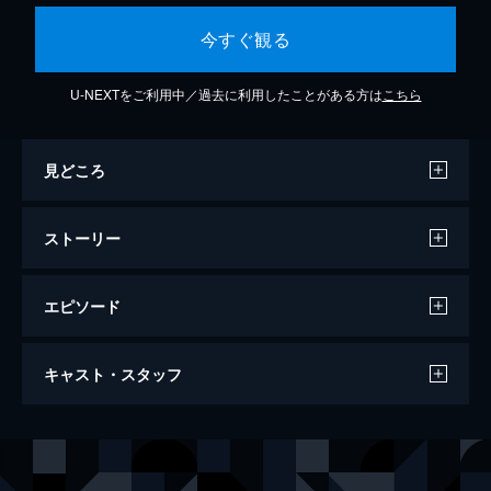
今すぐ観る
U-NEXTをご利用中／過去に利用したことがある方は
こちら
見どころ
ストーリー
エピソード
処刑山 デッド卐スノウ
キャスト・スタッフ
91分
出演
ヴェガール・ホール
ラッシー・ヴァルダル