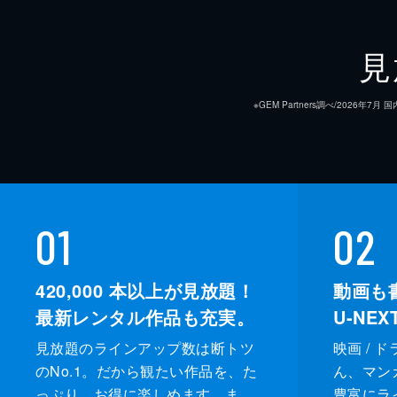
第九話 激闘!父ちゃんはどこだ
ついに目指す飛騨高山にたどりついた
見
った。落胆するヒヲウのもとに父と話
ことに。
※GEM Partners調べ/20
25分
第十話 唐人だ!雪の宿は大騒ぎ
雪山を行くヒヲウたちは山奥の宿にた
やってくるが、笠を取らない虚無僧に
01
02
異国人で...。
25分
420,000
本以上が見放題！
動画も
最新レンタル作品も充実。
U-NE
見放題のラインアップ数は断トツ
映画 / 
のNo.1。だから観たい作品を、た
ん、マンガ 
っぷり、お得に楽しめます。ま
豊富にラ