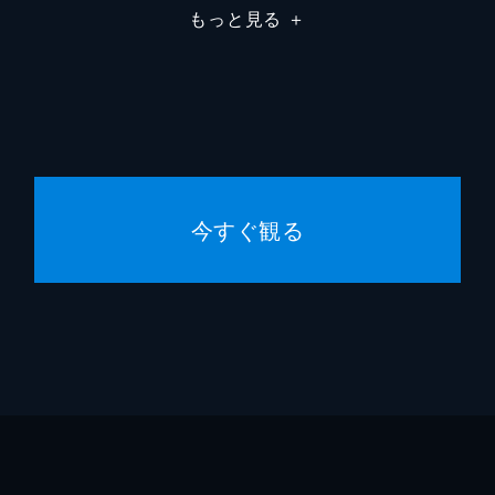
壊れてしまう。麓の鍛冶屋で車どめを直してもらおうとすると
もっと見る
＋
!」と言われてしまう。この先には急な坂があり、ホムラは通
ＢＯＮ
會川昇
山口洋
2人の女の子を助けた。その女の子は武家の娘で、江戸屋敷を
逢坂浩
元の新月藩へ行くという。サイが途中まで一緒に行きましょう
今すぐ観る
ビクタ
ＢＯＮ
てきた。華、雪の2人も狙われているのは自分たちだと思って
オメガ
たが、そんな時、マチは華たちと自分の生まれの違いを感じ飛
ビース
ヒヲウ