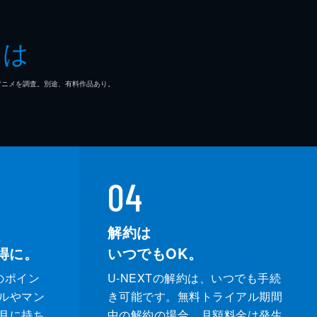
だ
とは
る
マ/アニメを調査。別途、有料作品あり。
て
は
04
解約は
得に。
いつでもOK。
のポイン
U-NEXTの解約は、いつでも手続
ルやマン
き可能です。無料トライアル期間
月に持ち
中の解約の場合、月額料金は発生