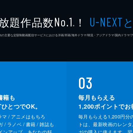
ヒヲウたち。父の手掛かりとなる匠屋を訪ねるが、旅立った後
放題作品数
！
No.1
U-NEXT
をしたという職人がやってきて、ヒヲウはホムラを見せてあげ
※
26年7⽉ 国内の主要な定額制動画配信サービスにおける洋画/邦画/海外ドラマ/韓流・アジアドラマ/国内ドラ
どりつく。ちょうどそこに虚無僧と少年侍の2人連れが客とし
疑惑の目が向けられる。機巧人形で部屋を探ると、その虚無僧
03
書籍も
毎月もらえる
XTひとつでOK。
1,200
ポイントでお
ドラマ / アニメはもちろ
毎月もらえる1,200円分
/ ラノベ / 書籍 / 雑誌も
トは、最新映画のレンタ
インアップ。あなたの好
ガの購入に使えます。翌