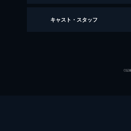
キャスト・スタッフ
第一話 走れ!!炎（ほむら）
三河の国・蓬莱村。少年・ヒヲウとそ
日、ヒヲウは博徒に追われる少年をか
長老に叱られ...。
声の出演
25分
第二話 見よ!!これが機巧（からくり
◎記
ヒヲウたちが御神体・炎を動かそうと
風陣もからくり使いの一族だったが、
けを求めるが...。
25分
第三話 敵討ち!?幕末英雄登場
江戸へ向かう神楽士の一行に紛れ、街