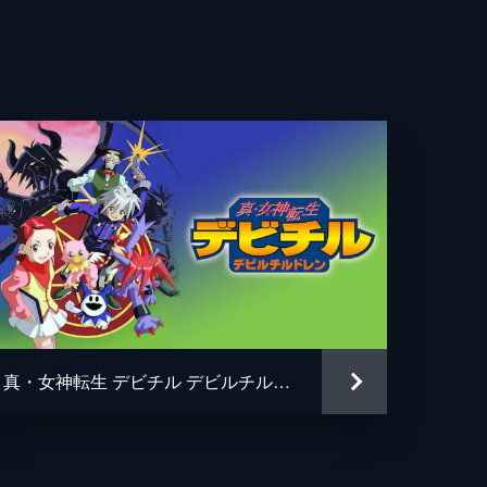
る
一郎
司
彦
シを
菜
。
まさ子
し
こ
テツロー
真・女神転生 デビチル デビルチルドレン
司
一