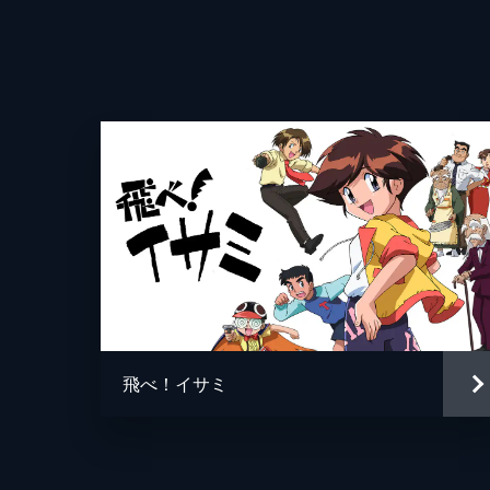
をかけまいと、ひそかに一行から離れ
が...。
25分
第四話 勝つか負けるか!アラシ対ヒ
“敵討ち”原田の言葉にわが意を得た
連れ戻そうと、ヒヲウとマチが2人の
25分
第五話 さいなら?テツとこけし
ナレーション
山道を行く一行は食べ物にも困り、採
て食べるが、テツが毒キノコにあたっ
監督
とに...。
飛べ！イサミ
25分
キャラクターデザイン
第六話 目指せ!山の彼方へ