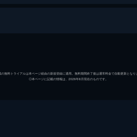
の一族はからくりの技術を使う“機の民”と呼ばれていた。あ
らくりで助けるが、からくりはそんな使い方をしてはいけない
ヒヲウ
桑島法
シシ
愛河里
）だっ
載の無料トライアルは本ページ経由の新規登録に適用。無料期間終了後は通常料金で自動更新となり
◎本ページに記載の情報は、2026年8月現在のものです。
マチ
水橋か
していたその時、ヒヲウの村は忍者集団・風陣に襲われていた
風陣以外の機の民を滅ぼそうとしていた。ヒヲウたちは隣村に
サイ
飛田展
マユ
矢島晶
テツ
鉄炮塚
道まで出ることのできたヒヲウたち。しかし、神楽士たちに迷