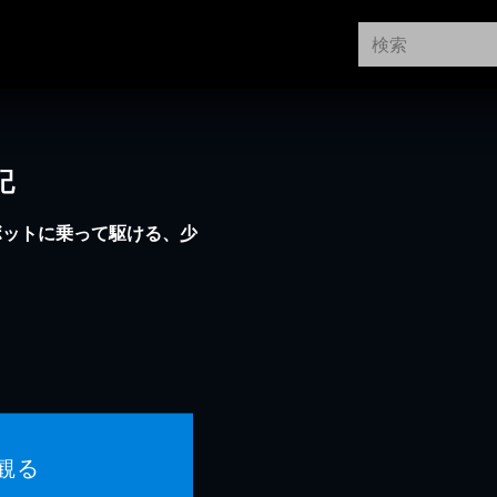
記
ボットに乗って駆ける、少
観る