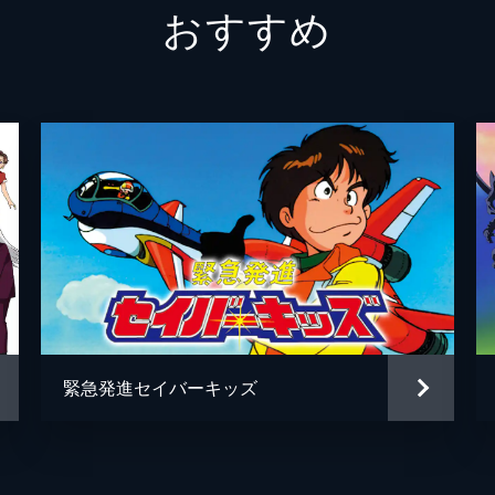
おすすめ
ることにする。山中では、またもヒヲウとシシが風陣に襲われ
アラシ
三木眞
アカ
高田祐
ヲウ
竜馬
井上和
シシは、原田と共に風陣への敵討ちに行ってしまう。そんなシ
華
池澤春
後を追うが、そこに現れたのは機巧使いの少年・アラシだった
雪
南央美
恵比寿
ってきたキノコで母ちゃんが作ってくれたようにキノコ焼きに
てしまう。そこに親切な夫婦が通りがかり、家に泊めてもらう
アミノ
緊急発進セイバーキッズ
逢坂浩
神宮寺