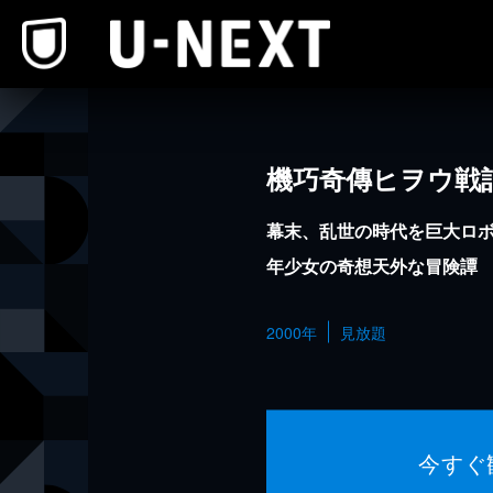
本文へスキップ
機巧奇傳ヒヲウ戦
幕末、乱世の時代を巨大ロ
年少女の奇想天外な冒険譚
2000年
見放題
今すぐ