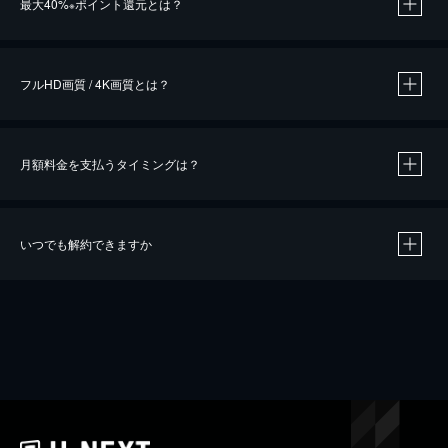
最大40%
ポイント還元とは？
※
※
作品によって必要なポイントが異なります。
フルHD画質 / 4K画質とは？
月額料金を支払うタイミングは？
※
40％ポイント還元の対象は、クレジットカード決済による作品の購入 / レンタルです。
※
iOSアプリのUコイン決済による作品の購入 / レンタルは、20％のポイント還元です。
※
還元の対象外となる決済方法や商品があります。くわしくは
こちら
をご確認ください。
いつでも解約できますか
こちら