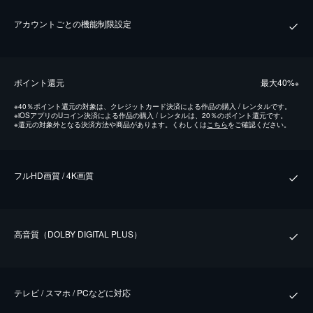
アカウントごとの機能制限設定
ポイント還元
最⼤40%
※
※
40％ポイント還元の対象は、クレジットカード決済による作品の購入 / レンタルです。
※
iOSアプリのUコイン決済による作品の購入 / レンタルは、20％のポイント還元です。
※
還元の対象外となる決済方法や商品があります。くわしくは
こちら
をご確認ください。
フルHD画質 / 4K画質
⾼⾳質（DOLBY DIGITAL PLUS）
テレビ / スマホ / PCなどに対応