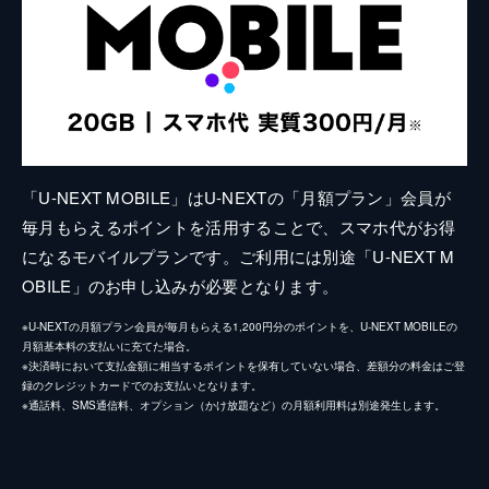
「U-NEXT MOBILE」はU-NEXTの「月額プラン」会員が
毎月もらえるポイントを活用することで、スマホ代がお得
になるモバイルプランです。ご利用には別途「U-NEXT M
OBILE」のお申し込みが必要となります。
※U-NEXTの月額プラン会員が毎月もらえる1,200円分のポイントを、U-NEXT MOBILEの
月額基本料の支払いに充てた場合。
※決済時において支払金額に相当するポイントを保有していない場合、差額分の料金はご登
録のクレジットカードでのお支払いとなります。
※通話料、SMS通信料、オプション（かけ放題など）の月額利用料は別途発生します。