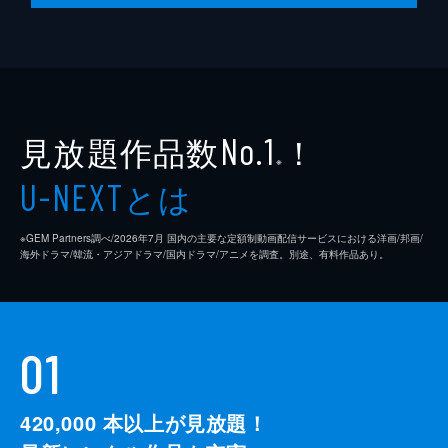
見放題作品数
！
No.1
※
とは
U-NEXT
※GEM Partners調べ/2026年7⽉ 国内の主要な定額制動画配信サービスにおける洋画/邦画/
海外ドラマ/韓流・アジアドラマ/国内ドラマ/アニメを調査。別途、有料作品あり。
01
420,000
本以上が見放題！