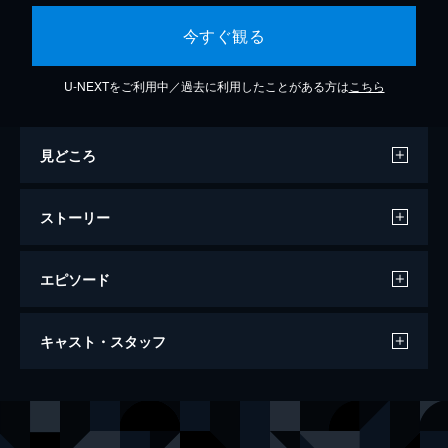
今すぐ観る
U-NEXTをご利用中／過去に利用したことがある方は
こちら
見どころ
ストーリー
エピソード
コナー・マクレガー vs ネイト・ディアス
キャスト・スタッフ
32分
出演
コナー・マクレガー
ネイト・ディアス