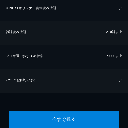
U-NEXTオリジナル書籍読み放題
雑誌読み放題
210誌以上
プロが選ぶおすすめ特集
5,000以上
いつでも解約できる
今すぐ観る