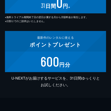
0
31
日間
円
※
※無料トライアル期間終了日の翌日が属する月から月額料金が発生します。
※日割りでのご請求はいたしません。
最新作の
レンタルに使える
ポイント
プレゼント
600
円分
U-NEXTがお届けするサービスを、31日間ゆっくりと
お試しください。