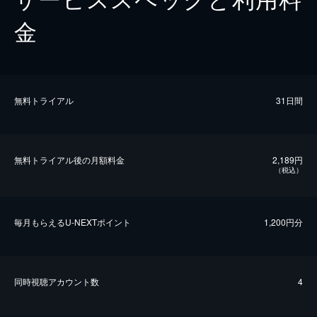
金
無料トライアル
31日間
無料トライアル後の⽉額料金
2,189円
（税込）
毎⽉もらえるU-NEXTポイント
1,200円分
同時視聴アカウント数
4