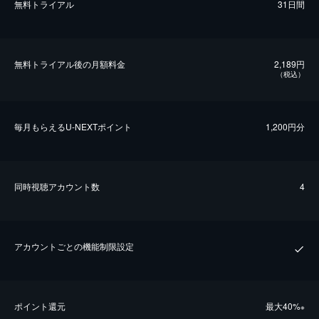
無料トライアル
31日間
無料トライアル後の⽉額料金
2,189円
（税込）
毎⽉もらえるU-NEXTポイント
1,200円分
同時視聴アカウント数
4
アカウントごとの機能制限設定
ポイント還元
最⼤40%
※