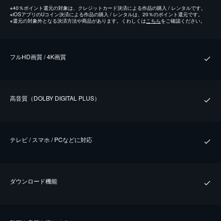
※
40％ポイント還元の対象は、クレジットカード決済による作品の購入 / レンタルです。
※
iOSアプリのUコイン決済による作品の購入 / レンタルは、20％のポイント還元です。
※
還元の対象外となる決済方法や商品があります。くわしくは
こちら
をご確認ください。
フルHD画質 / 4K画質
⾼⾳質（DOLBY DIGITAL PLUS）
テレビ / スマホ / PCなどに対応
ダウンロード機能