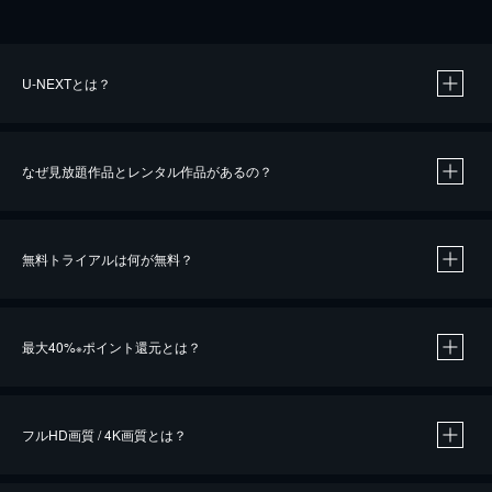
U-NEXTとは？
なぜ見放題作品とレンタル作品があるの？
無料トライアルは何が無料？
※
最大40%
ポイント還元とは？
※
※
作品によって必要なポイントが異なります。
フルHD画質 / 4K画質とは？