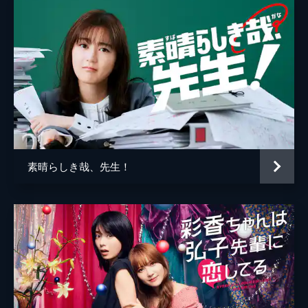
人を選手権優勝に導くことを誓うが、責任感
笑原茜
工藤綾乃
から仲間に強く当たってしまい関係は悪化。
見かねた遥乃が瞬を呼び出すも…
監督
安村栄美
23分
杉岡知哉
#6 涙の行先
選手権当日を迎えたロケット研究同好会の四
脚本
杉岡知哉
人。前回大会優勝校の完璧な打上げと部長・
原作
大熊らすこ
秋月彗(布袋百椛)のスピーチを見た小ノ星海
果(佐藤綺星)は、一人リーダーとしてのプレ
ッシャーに襲われ何もできずにいた…。
素晴らしき哉、先生！
23分
#7 過去との決別
選手権の敗戦から立ち直った海果(佐藤綺星)
は、ユウ(伊藤百花)と再開し仲間の復活を心
に誓うも、遥乃(大盛真歩)からは同好会を離
れたいと告白される。時同じく、瞬(山﨑空)
は再び学校を欠席するようになり…
23分
#8 最後の決闘