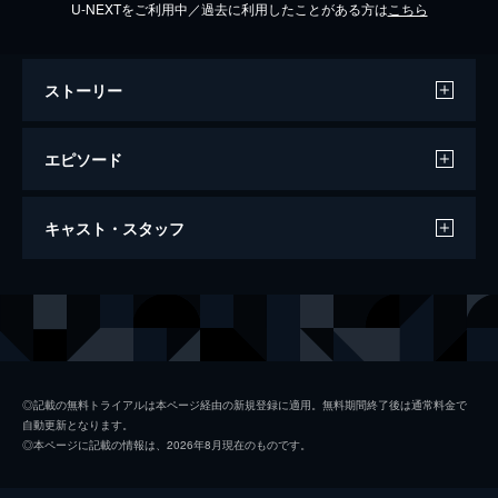
U-NEXTをご利用中／過去に利用したことがある方は
こちら
ストーリー
エピソード
#1 運命の出会い
キャスト・スタッフ
宇宙を夢見る内気な高校生の主人公・小ノ星
海果(佐藤綺星)と、記憶を失くした自称“宇宙
人”の新入生・明内ユウ(伊藤百花)。二人
出演
小ノ星海果
佐藤綺星
は“宇宙”へ行くという共通の夢を誓い、巡り
明内ユウ
伊藤百花
巡る高校生活をスタートさせた。
23分
宝木遥乃
大盛真歩
#2 意地と浪漫
◎記載の無料トライアルは本ページ経由の新規登録に適用。無料期間終了後は通常料金で
自動更新となります。
宇宙へ行く第一歩を切った小ノ星海果(佐藤
雷門瞬
山崎空
◎本ページに記載の情報は、2026年8月現在のものです。
綺星)と明内ユウ(伊藤百花)。二人は誰にでも
秋月
布袋百椛
優しい副学級委員長の宝木遥乃(大盛真歩)