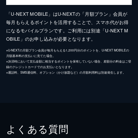
「U-NEXT MOBILE」はU-NEXTの「月額プラン」会員が
毎月もらえるポイントを活用することで、スマホ代がお得
になるモバイルプランです。ご利用には別途「U-NEXT M
OBILE」のお申し込みが必要となります。
※U-NEXTの月額プラン会員が毎月もらえる1,200円分のポイントを、U-NEXT MOBILEの
月額基本料の支払いに充てた場合。
※決済時において支払金額に相当するポイントを保有していない場合、差額分の料金はご登
録のクレジットカードでのお支払いとなります。
※通話料、SMS通信料、オプション（かけ放題など）の月額利用料は別途発生します。
よくある質問