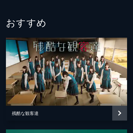
と、優秀なメカニックで不登校のクラスメイ
照屋音々
倉野尾成美
ト・雷門瞬(山﨑空)を仲間に誘うが…
23分
夕雲みちる
山内瑞葵
おすすめ
#3 自分の居場所
鏡紗也
工藤華純
メカニックで不登校のクラスメイト・雷門瞬
(山﨑空)に決闘を挑んだ小ノ星海果(佐藤綺
木梨夏菜
秋山由奈
星)。結果は惜しくも敗れてしまうが、海果
のひたむきな姿と真っ直ぐな言葉に心動かさ
金田雪希
平田侑希
れた瞬は、翌日初めてクラスに姿を現し…
宇野茉莉花
田口愛佳
23分
#4 夢への誓い
尾崎由佳
八木愛月
宇宙を目指しロケット研究同好会を結成した
海果(佐藤綺星)・ユウ(伊藤百花)・遥乃(大盛
遠藤ともこ
橋本陽菜
真歩)・瞬(山﨑空)。選手権優勝校の部長・彗
八尾美智子
橋本恵理子
(布袋百椛)と再会した海果らは、憧れを抱く
とともに優勝を宣戦布告する。
加藤美穂
水島美結
23分
残酷な観客達
吉松里穂
高橋彩音
#5 すれ違う声
海果(佐藤綺星)・ユウ(伊藤百花)・遥乃(大盛
小ノ星穂波
茅本梨々華
真歩)から誕生日を祝われた瞬(山﨑空)は、三