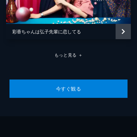
敗戦から立ち直れずにいた瞬(山﨑空)は同好
会を辞めようとするも、海果(佐藤綺星)らの
想いを受け仲間への本音を吐露する。再び前
を向き始めた四人だったが、ユウ(伊藤百花)
は一人モヤモヤした感情に悩まされ…
彩香ちゃんは弘子先輩に恋してる
23分
#9 逆さまの気持ち
正体不明のモヤモヤした感情に悩むユウ(伊
もっと見る
＋
藤百花)は、海果(佐藤綺星)らに相談し過去の
記憶を辿るも、思い出せない焦りから感情を
制御できず、おでこぱしーが使えなくなって
しまう。喪失感から心を乱したユウは…
23分
今すぐ観る
#10 この願い、宇宙(あなた)へ届け。
ユウ(伊藤百花)は灯台で発見した鉱石ラジオ
を使い、同じ言語を話す正体不明の宇宙人と
交信する。しかし記憶については聞き出せ
ず、焦燥感に襲われ海に身を投げ出そうとす
るも、間一髪、海果(佐藤綺星)に救われ…
23分