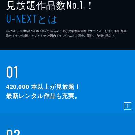
見放題作品数
！
No.1
※
とは
U-NEXT
※GEM Partners調べ/2026年7⽉ 国内の主要な定額制動画配信サービスにおける洋画/邦画/
海外ドラマ/韓流・アジアドラマ/国内ドラマ/アニメを調査。別途、有料作品あり。
01
420,000
本以上が見放題！
最新レンタル作品も充実。
02