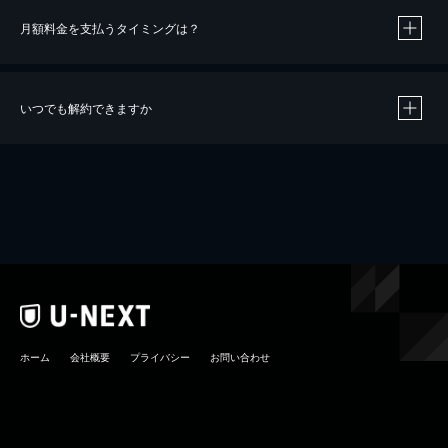
月額料金を支払うタイミングは？
※
40％ポイント還元の対象は、クレジットカード決済による作品の購入 / レンタルです。
※
iOSアプリのUコイン決済による作品の購入 / レンタルは、20％のポイント還元です。
※
還元の対象外となる決済方法や商品があります。くわしくは
こちら
をご確認ください。
いつでも解約できますか
こちら
ホーム
会社概要
プライバシー
お問い合わせ