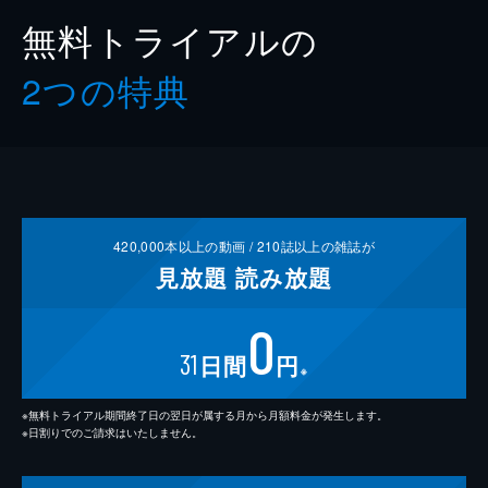
無料トライアルの
2つの特典
420,000
本以上の動画 /
210
誌以上の雑誌が
見放題
読み放題
0
31
日間
円
※
※無料トライアル期間終了日の翌日が属する月から月額料金が発生します。
※日割りでのご請求はいたしません。