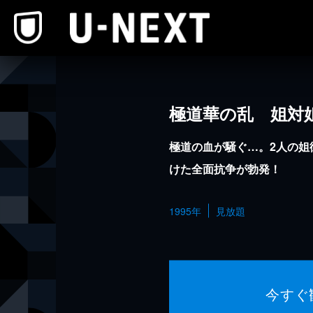
本文へスキップ
極道華の乱 姐対
極道の血が騒ぐ…。2人の姐
けた全面抗争が勃発！
1995年
見放題
今すぐ