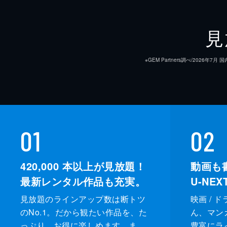
見
※GEM Partners調べ/20
01
02
420,000
本以上が見放題！
動画も
最新レンタル作品も充実。
U-NE
見放題のラインアップ数は断トツ
映画 / 
のNo.1。だから観たい作品を、た
ん、マンガ 
っぷり、お得に楽しめます。ま
豊富にラ