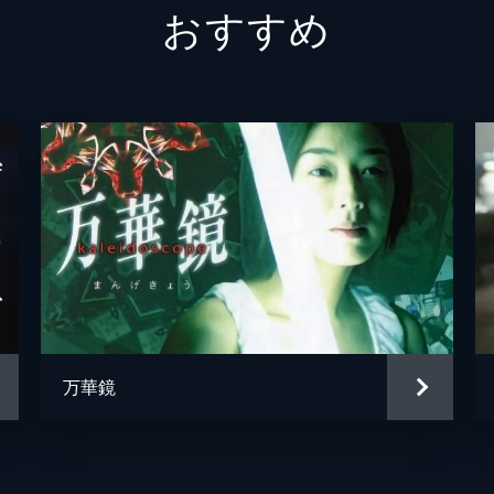
おすすめ
ビートきよし
立原友香
吉田愛弓
上垣保朗
原田和年
伊藤秀裕
万華鏡