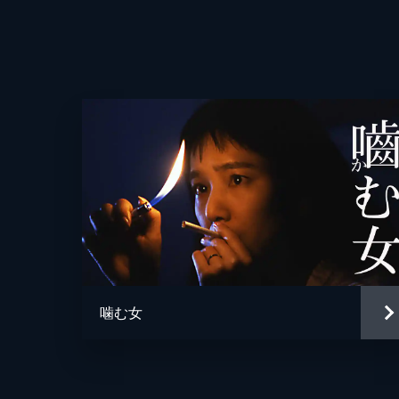
監督
脚本
噛む女