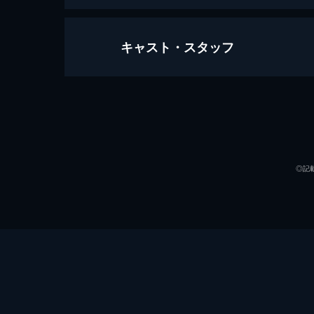
キャスト・スタッフ
極道華の乱 姐対姐御
86分
出演
◎記