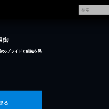
姐御
御のプライドと組織を懸
観る