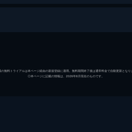
竹井みどり
本田理沙
載の無料トライアルは本ページ経由の新規登録に適用。無料期間終了後は通常料金で自動更新となり
◎本ページに記載の情報は、2026年8月現在のものです。
高岡健二
清水紘治
深水三章
根上淳