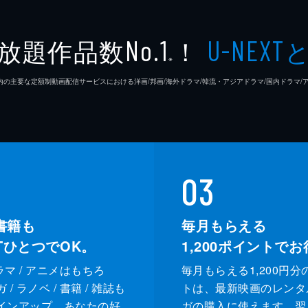
放題作品数
！
No.1
U-NEXT
※
26年7⽉ 国内の主要な定額制動画配信サービスにおける洋画/邦画/海外ドラマ/韓流・アジアドラマ/国内ドラ
03
書籍も
毎月もらえる
XTひとつでOK。
1,200
ポイントでお
ドラマ / アニメはもちろ
毎月もらえる1,200円分
/ ラノベ / 書籍 / 雑誌も
トは、最新映画のレンタ
インアップ。あなたの好
ガの購入に使えます。翌