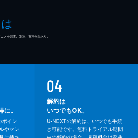
とは
マ/アニメを調査。別途、有料作品あり。
04
解約は
得に。
いつでもOK。
のポイン
U-NEXTの解約は、いつでも手続
ルやマン
き可能です。無料トライアル期間
月に持ち
中の解約の場合、月額料金は発生