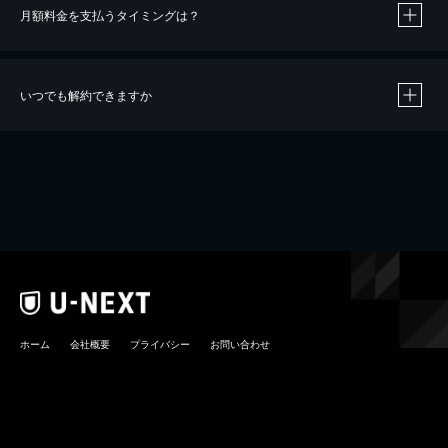
月額料金を支払うタイミングは？
※
40％ポイント還元の対象は、クレジットカード決済による作品の購入 / レンタルです。
※
iOSアプリのUコイン決済による作品の購入 / レンタルは、20％のポイント還元です。
※
還元の対象外となる決済方法や商品があります。くわしくは
こちら
をご確認ください。
いつでも解約できますか
こちら
ホーム
会社概要
プライバシー
お問い合わせ