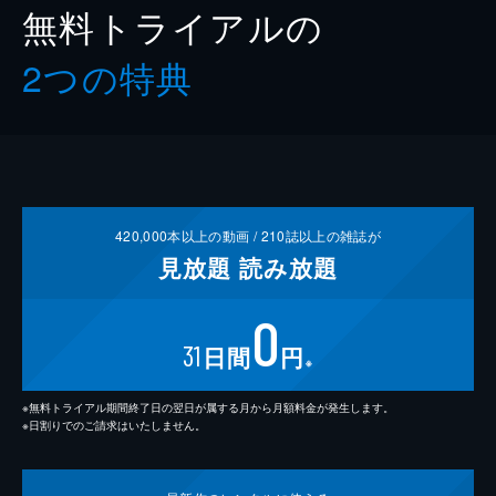
無料トライアルの
2つの特典
420,000
本以上の動画 /
210
誌以上の雑誌が
見放題
読み放題
0
31
日間
円
※
※無料トライアル期間終了日の翌日が属する月から月額料金が発生します。
※日割りでのご請求はいたしません。