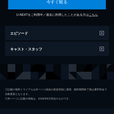
今すぐ観る
U-NEXTをご利用中／過去に利用したことがある方は
こちら
エピソード
花に亡霊
キャスト・スタッフ
4分
出演
ヨルシカ
◎記載の無料トライアルは本ページ経由の新規登録に適用。無料期間終了後は通常料金で
自動更新となります。
◎本ページに記載の情報は、2026年8月現在のものです。