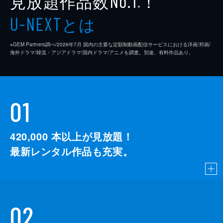
見放題作品数
！
No.1
※
とは
U-NEXT
※GEM Partners調べ/2026年7⽉ 国内の主要な定額制動画配信サービスにおける洋画/邦画/
海外ドラマ/韓流・アジアドラマ/国内ドラマ/アニメを調査。別途、有料作品あり。
01
420,000
本以上が見放題！
最新レンタル作品も充実。
02