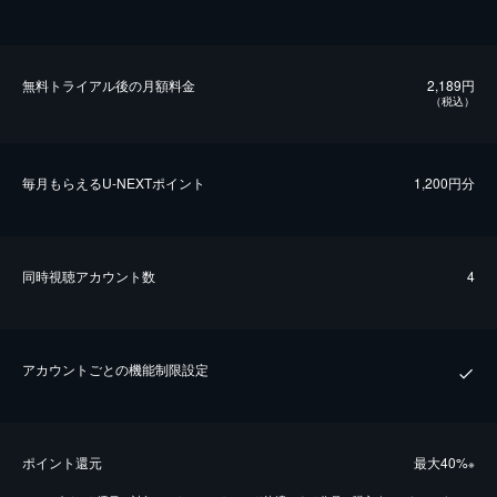
無料トライアル後の⽉額料金
2,189円
（税込）
毎⽉もらえるU-NEXTポイント
1,200円分
同時視聴アカウント数
4
アカウントごとの機能制限設定
ポイント還元
最⼤40%
※