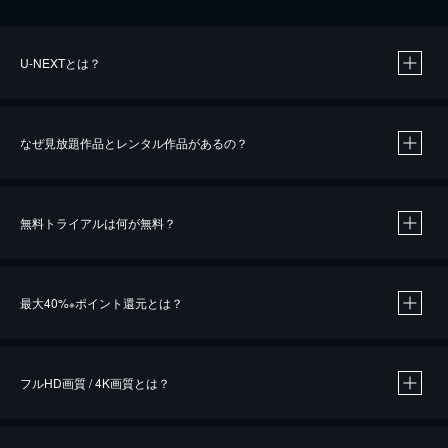
U-NEXTとは？
なぜ見放題作品とレンタル作品があるの？
無料トライアルは何が無料？
※
最大40%
ポイント還元とは？
※
※
作品によって必要なポイントが異なります。
フルHD画質 / 4K画質とは？