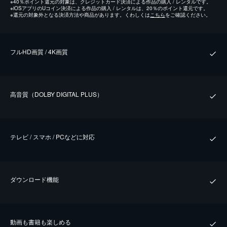
※
40％ポイント還元の対象は、クレジットカード決済による作品の購入 / レンタルです。
※
iOSアプリのUコイン決済による作品の購入 / レンタルは、20％のポイント還元です。
※
還元の対象外となる決済方法や商品があります。くわしくは
こちら
をご確認ください。
フルHD画質 / 4K画質
⾼⾳質（DOLBY DIGITAL PLUS）
テレビ / スマホ / PCなどに対応
ダウンロード機能
動画も書籍も楽しめる