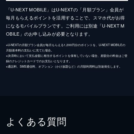
「U-NEXT MOBILE」はU-NEXTの「月額プラン」会員が
毎月もらえるポイントを活用することで、スマホ代がお得
になるモバイルプランです。ご利用には別途「U-NEXT M
OBILE」のお申し込みが必要となります。
※U-NEXTの月額プラン会員が毎月もらえる1,200円分のポイントを、U-NEXT MOBILEの
月額基本料の支払いに充てた場合。
※決済時において支払金額に相当するポイントを保有していない場合、差額分の料金はご登
録のクレジットカードでのお支払いとなります。
※通話料、SMS通信料、オプション（かけ放題など）の月額利用料は別途発生します。
よくある質問