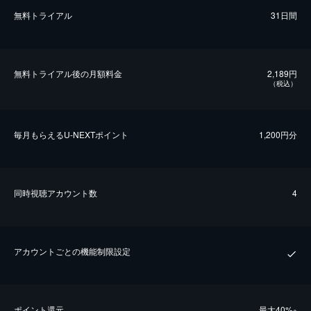
無料トライアル
31日間
無料トライアル後の⽉額料金
2,189円
（税込）
毎⽉もらえるU-NEXTポイント
1,200円分
同時視聴アカウント数
4
アカウントごとの機能制限設定
ポイント還元
最⼤40%
※