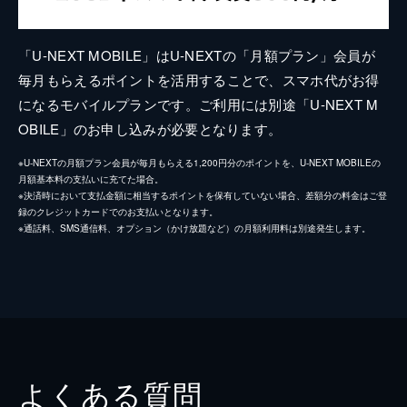
「U-NEXT MOBILE」はU-NEXTの「月額プラン」会員が
毎月もらえるポイントを活用することで、スマホ代がお得
になるモバイルプランです。ご利用には別途「U-NEXT M
OBILE」のお申し込みが必要となります。
※U-NEXTの月額プラン会員が毎月もらえる1,200円分のポイントを、U-NEXT MOBILEの
月額基本料の支払いに充てた場合。
※決済時において支払金額に相当するポイントを保有していない場合、差額分の料金はご登
録のクレジットカードでのお支払いとなります。
※通話料、SMS通信料、オプション（かけ放題など）の月額利用料は別途発生します。
よくある質問