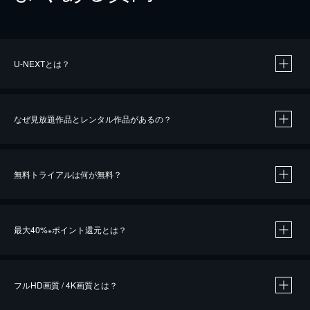
U-NEXTとは？
なぜ見放題作品とレンタル作品があるの？
無料トライアルは何が無料？
※
最大40%
ポイント還元とは？
※
※
作品によって必要なポイントが異なります。
フルHD画質 / 4K画質とは？