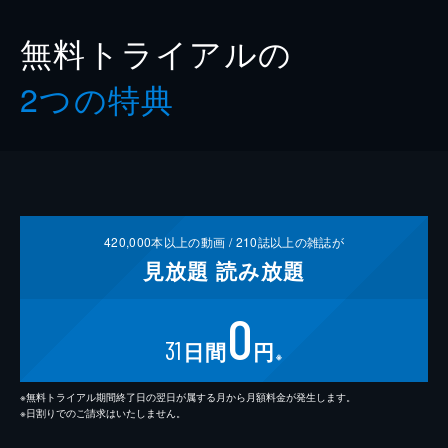
無料トライアルの
2つの特典
420,000
本以上の動画 /
210
誌以上の雑誌が
見放題
読み放題
0
31
日間
円
※
※無料トライアル期間終了日の翌日が属する月から月額料金が発生します。
※日割りでのご請求はいたしません。