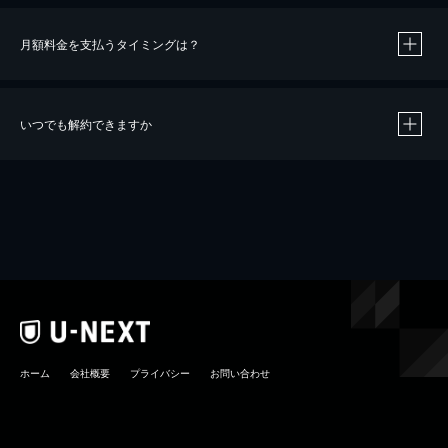
月額料金を支払うタイミングは？
※
40％ポイント還元の対象は、クレジットカード決済による作品の購入 / レンタルです。
※
iOSアプリのUコイン決済による作品の購入 / レンタルは、20％のポイント還元です。
※
還元の対象外となる決済方法や商品があります。くわしくは
こちら
をご確認ください。
いつでも解約できますか
こちら
ホーム
会社概要
プライバシー
お問い合わせ