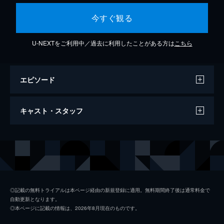
今すぐ観る
U-NEXTをご利用中／過去に利用したことがある方は
こちら
エピソード
Cassandra (Lyric Video)
キャスト・スタッフ
4分
出演
テイラー・スウィフト
◎記載の無料トライアルは本ページ経由の新規登録に適用。無料期間終了後は通常料金で
自動更新となります。
◎本ページに記載の情報は、2026年8月現在のものです。