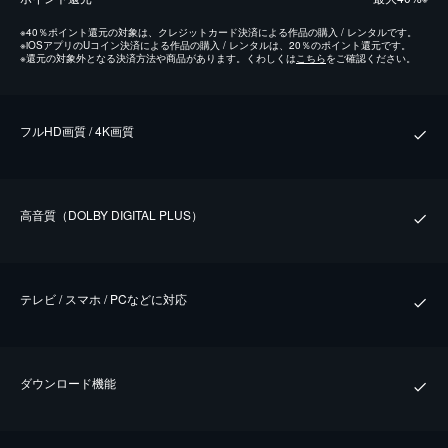
※
40％ポイント還元の対象は、クレジットカード決済による作品の購入 / レンタルです。
※
iOSアプリのUコイン決済による作品の購入 / レンタルは、20％のポイント還元です。
※
還元の対象外となる決済方法や商品があります。くわしくは
こちら
をご確認ください。
フルHD画質 / 4K画質
⾼⾳質（DOLBY DIGITAL PLUS）
テレビ / スマホ / PCなどに対応
ダウンロード機能