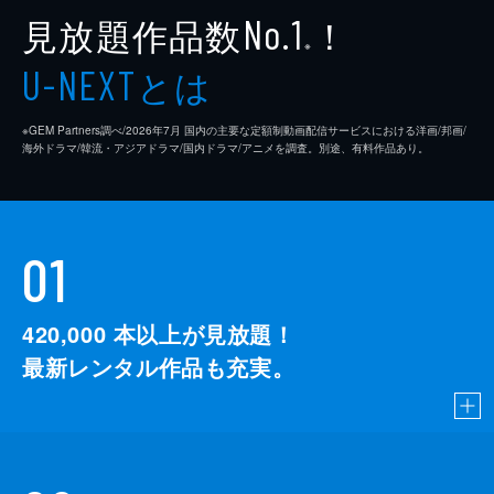
見放題作品数
！
No.1
※
とは
U-NEXT
※GEM Partners調べ/2026年7⽉ 国内の主要な定額制動画配信サービスにおける洋画/邦画/
海外ドラマ/韓流・アジアドラマ/国内ドラマ/アニメを調査。別途、有料作品あり。
01
420,000
本以上が見放題！
最新レンタル作品も充実。