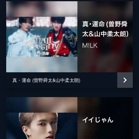
真・運命 (曽野舜太&山中柔太朗)