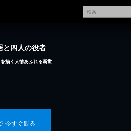
居と四人の役者
ちを描く人情あふれる新世
で 今すぐ観る