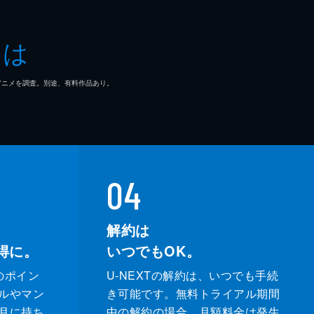
とは
マ/アニメを調査。別途、有料作品あり。
04
解約は
得に。
いつでもOK。
のポイン
U-NEXTの解約は、いつでも手続
ルやマン
き可能です。無料トライアル期間
月に持ち
中の解約の場合、月額料金は発生