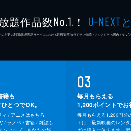
放題作品数
！
No.1
U-NEXT
※
26年7⽉ 国内の主要な定額制動画配信サービスにおける洋画/邦画/海外ドラマ/韓流・アジアドラマ/国内ドラ
03
書籍も
毎月もらえる
XTひとつでOK。
1,200
ポイントでお
ドラマ / アニメはもちろ
毎月もらえる1,200円分
/ ラノベ / 書籍 / 雑誌も
トは、最新映画のレンタ
インアップ。あなたの好
ガの購入に使えます。翌