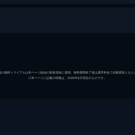
三天屋多嘉雄
須賀貴匡
載の無料トライアルは本ページ経由の新規登録に適用。無料期間終了後は通常料金で自動更新となり
◎本ページに記載の情報は、2026年8月現在のものです。
松林慎司
沢竜二
三天屋多嘉雄
三天屋多嘉雄