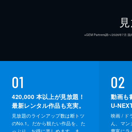
見
※GEM Partners調べ/20
01
02
420,000
本以上が見放題！
動画も
最新レンタル作品も充実。
U-NE
見放題のラインアップ数は断トツ
映画 / 
のNo.1。だから観たい作品を、た
ん、マンガ 
っぷり、お得に楽しめます。ま
豊富にラ