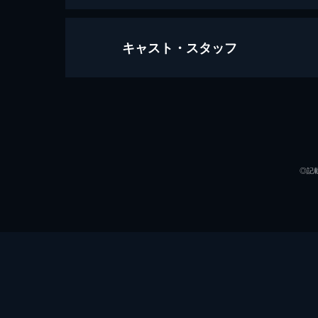
キャスト・スタッフ
邯鄲の夢 三重芝居と四人の役者
130分
出演
◎記
監督
脚本