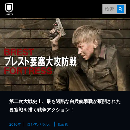
本文へスキップ
第二次大戦史上、最も過酷な白兵銃撃戦が展開された
要塞戦を描く戦争アクション！
2010年
ロシア/ベラル...
見放題