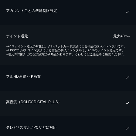
アカウントごとの機能制限設定
ポイント還元
最⼤40%
※
※
40％ポイント還元の対象は、クレジットカード決済による作品の購入 / レンタルです。
※
iOSアプリのUコイン決済による作品の購入 / レンタルは、20％のポイント還元です。
※
還元の対象外となる決済方法や商品があります。くわしくは
こちら
をご確認ください。
フルHD画質 / 4K画質
⾼⾳質（DOLBY DIGITAL PLUS）
テレビ / スマホ / PCなどに対応