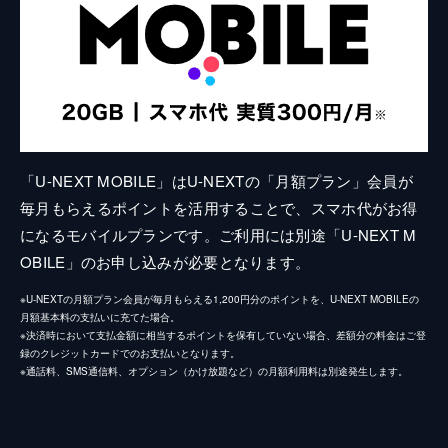
「U-NEXT MOBILE」はU-NEXTの「月額プラン」会員が
毎月もらえるポイントを活用することで、スマホ代がお得
になるモバイルプランです。ご利用には別途「U-NEXT M
OBILE」のお申し込みが必要となります。
※U-NEXTの月額プラン会員が毎月もらえる1,200円分のポイントを、U-NEXT MOBILEの
月額基本料の支払いに充てた場合。
※決済時において支払金額に相当するポイントを保有していない場合、差額分の料金はご登
録のクレジットカードでのお支払いとなります。
※通話料、SMS通信料、オプション（かけ放題など）の月額利用料は別途発生します。