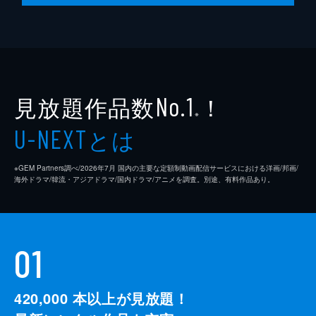
見放題作品数
！
No.1
※
とは
U-NEXT
※GEM Partners調べ/2026年7⽉ 国内の主要な定額制動画配信サービスにおける洋画/邦画/
海外ドラマ/韓流・アジアドラマ/国内ドラマ/アニメを調査。別途、有料作品あり。
01
420,000
本以上が見放題！