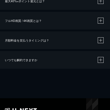
最大40%
ポイント還元とは？
※
※
作品によって必要なポイントが異なります。
フルHD画質 / 4K画質とは？
月額料金を支払うタイミングは？
※
40％ポイント還元の対象は、クレジットカード決済による作品の購入 / レンタルです。
※
iOSアプリのUコイン決済による作品の購入 / レンタルは、20％のポイント還元です。
※
還元の対象外となる決済方法や商品があります。くわしくは
こちら
をご確認ください。
いつでも解約できますか
こちら