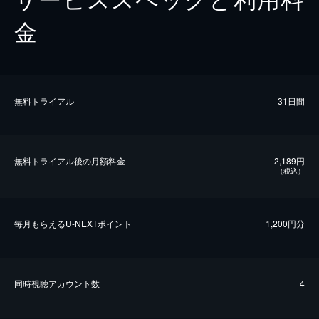
金
無料トライアル
31日間
無料トライアル後の⽉額料金
2,189円
（税込）
毎⽉もらえるU-NEXTポイント
1,200円分
同時視聴アカウント数
4