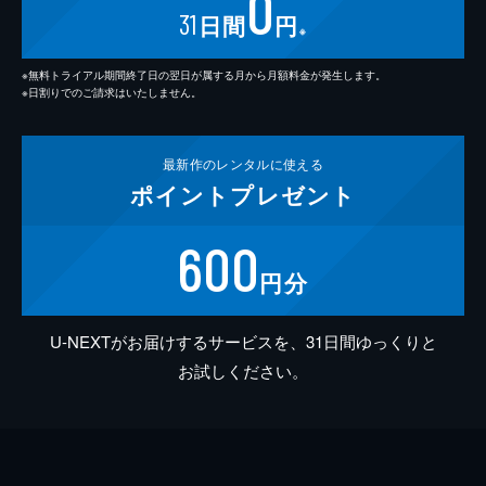
0
31
日間
円
※
※無料トライアル期間終了日の翌日が属する月から月額料金が発生します。
※日割りでのご請求はいたしません。
最新作の
レンタルに使える
ポイント
プレゼント
600
円分
U-NEXTがお届けするサービスを、31日間ゆっくりと
お試しください。