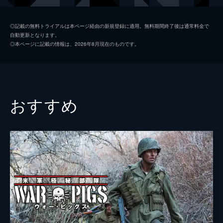
アレクサンドル・コルシュノフ
◎記載の無料トライアルは本ページ経由の新規登録に適用。無料期間終了後は通常料金で
自動更新となります。
アレクセイ・ドミトリエフ
◎本ページに記載の情報は、2026年8月現在のものです。
エフゲニー・ツィガノフ
アレクセイ・コパショフ
監督
アレクサンドル・コット
おすすめ
脚本
アレクセイ・デュダリェフ
ヴラディミール・エリョミン
アレクサンドル・コット
音楽
ユーリ・クラサヴィン