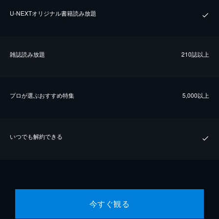
U-NEXTオリジナル書籍読み放題
雑誌読み放題
210誌以上
プロが選ぶおすすめ特集
5,000以上
いつでも解約できる
今すぐ観る