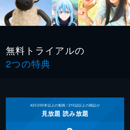
無料トライアルの
2つの特典
420,000
本以上の動画 /
210
誌以上の雑誌が
見放題
読み放題