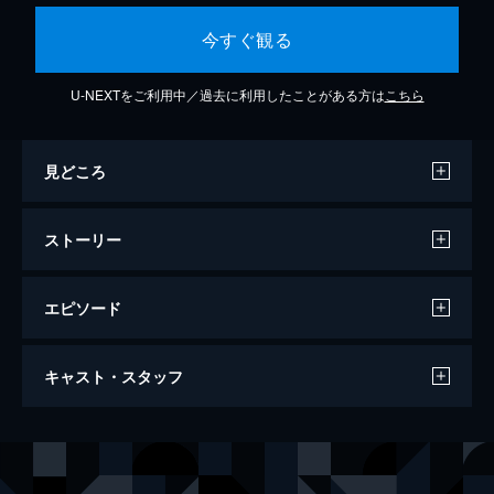
今すぐ観る
U-NEXTをご利用中／過去に利用したことがある方は
こちら
見どころ
ストーリー
エピソード
ブレスト要塞大攻防戦
キャスト・スタッフ
138分
出演
パーヴェル・デレヴィヤンコ
アンドレイ・メルズリキン