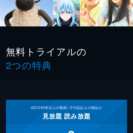
無料トライアルの
2つの特典
420,000
本以上の動画 /
210
誌以上の雑誌が
見放題
読み放題