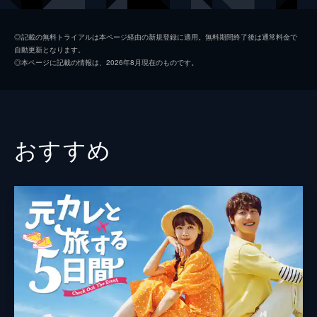
ヒヨン
シン・セロム
◎記載の無料トライアルは本ページ経由の新規登録に適用。無料期間終了後は通常料金で
自動更新となります。
パク・スウン
◎本ページに記載の情報は、2026年8月現在のものです。
ジン・ソンゴン
監督
キム・ジェヒョン
脚本
イ・ユンジョ
おすすめ
シン・ジェスン