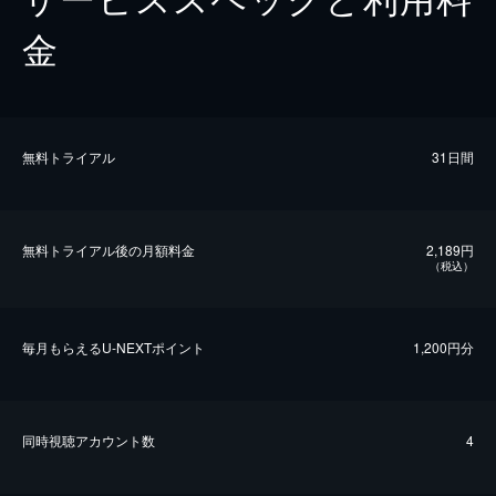
金
無料トライアル
31日間
無料トライアル後の⽉額料金
2,189円
（税込）
毎⽉もらえるU-NEXTポイント
1,200円分
同時視聴アカウント数
4