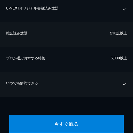
U-NEXTオリジナル書籍読み放題
雑誌読み放題
210誌以上
プロが選ぶおすすめ特集
5,000以上
いつでも解約できる
今すぐ観る