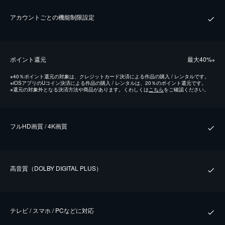
アカウントごとの機能制限設定
ポイント還元
最⼤40%
※
※
40％ポイント還元の対象は、クレジットカード決済による作品の購入 / レンタルです。
※
iOSアプリのUコイン決済による作品の購入 / レンタルは、20％のポイント還元です。
※
還元の対象外となる決済方法や商品があります。くわしくは
こちら
をご確認ください。
フルHD画質 / 4K画質
⾼⾳質（DOLBY DIGITAL PLUS）
テレビ / スマホ / PCなどに対応