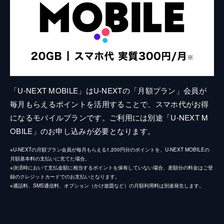
「U-NEXT MOBILE」はU-NEXTの「月額プラン」会員が
毎月もらえるポイントを活用することで、スマホ代がお得
になるモバイルプランです。ご利用には別途「U-NEXT M
OBILE」のお申し込みが必要となります。
※U-NEXTの月額プラン会員が毎月もらえる1,200円分のポイントを、U-NEXT MOBILEの
月額基本料の支払いに充てた場合。
※決済時において支払金額に相当するポイントを保有していない場合、差額分の料金はご登
録のクレジットカードでのお支払いとなります。
※通話料、SMS通信料、オプション（かけ放題など）の月額利用料は別途発生します。