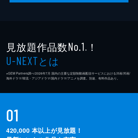
見放題作品数
！
No.1
※
とは
U-NEXT
※GEM Partners調べ/2026年7⽉ 国内の主要な定額制動画配信サービスにおける洋画/邦画/
海外ドラマ/韓流・アジアドラマ/国内ドラマ/アニメを調査。別途、有料作品あり。
01
420,000
本以上が見放題！