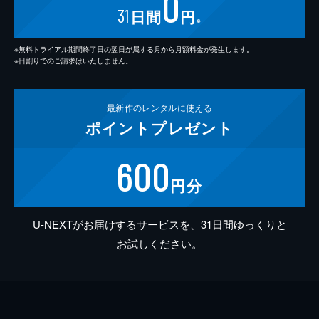
0
31
日間
円
※
※無料トライアル期間終了日の翌日が属する月から月額料金が発生します。
※日割りでのご請求はいたしません。
最新作の
レンタルに使える
ポイント
プレゼント
600
円分
U-NEXTがお届けするサービスを、31日間ゆっくりと
お試しください。