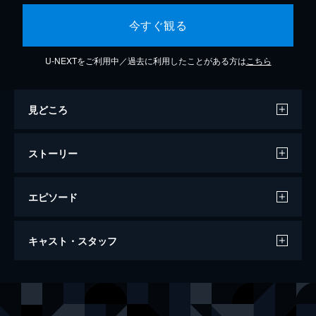
今すぐ観る
U-NEXTをご利用中／過去に利用したことがある方は
こちら
見どころ
ストーリー
エピソード
恋の完全征服
キャスト・スタッフ
91分
出演
ミョリョン
カン・イェビン
ヨンソク
オ・ヒジュン