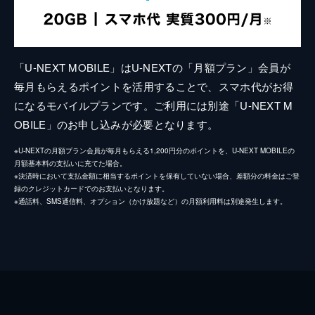
「U-NEXT MOBILE」はU-NEXTの「月額プラン」会員が
毎月もらえるポイントを活用することで、スマホ代がお得
になるモバイルプランです。ご利用には別途「U-NEXT M
OBILE」のお申し込みが必要となります。
※U-NEXTの月額プラン会員が毎月もらえる1,200円分のポイントを、U-NEXT MOBILEの
月額基本料の支払いに充てた場合。
※決済時において支払金額に相当するポイントを保有していない場合、差額分の料金はご登
録のクレジットカードでのお支払いとなります。
※通話料、SMS通信料、オプション（かけ放題など）の月額利用料は別途発生します。