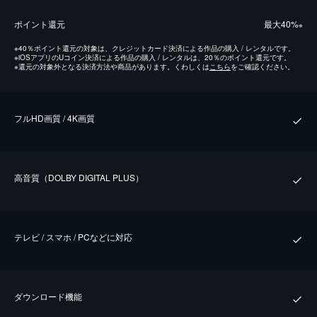
ポイント還元
最⼤40%
※
※
40％ポイント還元の対象は、クレジットカード決済による作品の購入 / レンタルです。
※
iOSアプリのUコイン決済による作品の購入 / レンタルは、20％のポイント還元です。
※
還元の対象外となる決済方法や商品があります。くわしくは
こちら
をご確認ください。
フルHD画質 / 4K画質
⾼⾳質（DOLBY DIGITAL PLUS）
テレビ / スマホ / PCなどに対応
ダウンロード機能