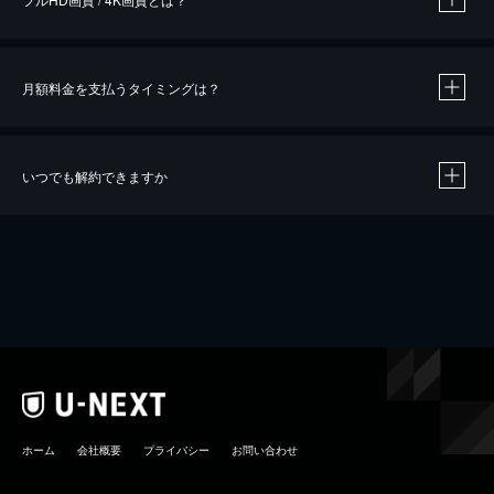
月額料金を支払うタイミングは？
※
40％ポイント還元の対象は、クレジットカード決済による作品の購入 / レンタルです。
※
iOSアプリのUコイン決済による作品の購入 / レンタルは、20％のポイント還元です。
※
還元の対象外となる決済方法や商品があります。くわしくは
こちら
をご確認ください。
いつでも解約できますか
こちら
ホーム
会社概要
プライバシー
お問い合わせ