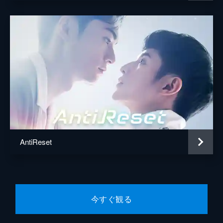
社員旅行で堯舜宇を落とすべく、夏商舟はバ
スの座席から部屋割りまで画策する。身の危
険を感じた堯舜宇は、夏商舟を避けて極力同
僚たちと過ごそうとする一方で、夏商舟の不
器用な誠実さに気づく。
25分
8話 強がることに疲れた
社員旅行の夜、堯舜宇は酔っぱらった勢いで
夏商舟に真意を尋ねる。翌朝、酔いから覚め
た堯舜宇は恋心を自覚するが、自分を信じ切
れず夏商舟から離れることを決意する。一
方、夏商舟は堯舜宇に連絡を絶たれ...。
27分
AntiReset
9話 安らげるから好きなんだ
堯舜宇の退職願を受け入れられない夏商舟
は、非常手段で彼を会社にとどめようとす
る。だが、そのやり方は温厚な李恵望を怒ら
せ、堯舜宇の態度をも硬化させる。万策尽き
今すぐ観る
た夏商舟は、自責の念にさいなまれるが...。
29分