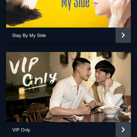
息を絶った堯舜宇は、翌日も無断欠勤する。
夏商舟が気をもんでいると「社長を誘拐し
た」という怪電話があり...。
24分
5話 僕らにも共通点が
Stay By My Side
夏商舟は、堯舜宇を自宅に連れ帰って世話を
焼く。過剰なほどに心配してくれる夏商舟に
戸惑う堯舜宇だが、彼の過去を知ってそのわ
けを理解する。常に強気な夏商舟の弱い一面
に触れ、堯舜宇は彼の痛みに寄り添う。
26分
6話 彼にとって僕は特別？
堯舜宇は自宅まで送ってくれた夏商舟を家に
上げるも、口説かれてパニックに陥る。そん
な堯舜宇を見た夏商舟は、アプローチの手を
緩めることに。それでも堯舜宇に対する夏商
舟の行為は部下の範ちゅうを越えていて...。
24分
VIP Only
7話 君が好き