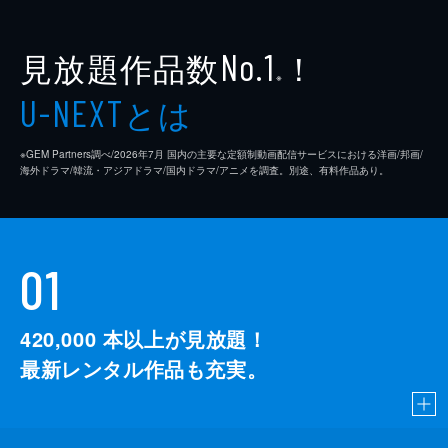
見放題作品数
！
No.1
※
とは
U-NEXT
※GEM Partners調べ/2026年7⽉ 国内の主要な定額制動画配信サービスにおける洋画/邦画/
海外ドラマ/韓流・アジアドラマ/国内ドラマ/アニメを調査。別途、有料作品あり。
01
420,000
本以上が見放題！
最新レンタル作品も充実。