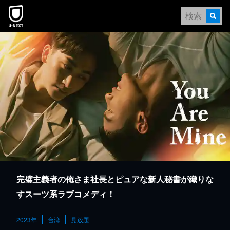
本文へスキップ
完璧主義者の俺さま社長とピュアな新人秘書が織りな
すスーツ系ラブコメディ！
2023年
台湾
見放題