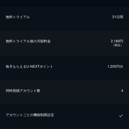
無料トライアル
31日間
無料トライアル後の⽉額料金
2,189円
（税込）
毎⽉もらえるU-NEXTポイント
1,200円分
同時視聴アカウント数
4
アカウントごとの機能制限設定