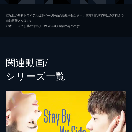
え、全力で仕事に取り組もうと張り切る。
26分
スン・チンユエ
2話 僕にしか見えない優しさ
◎記載の無料トライアルは本ページ経由の新規登録に適用。無料期間終了後は通常料金で
自動更新となります。
堯舜宇の心遣いは、夏商舟の頭痛だけでな
ホン・シー
◎本ページに記載の情報は、2026年8月現在のものです。
く、心をも和ませる。それを機に、夏商舟は
ユェン・リン
堯舜宇の長所にも目を向け始める。一方、堯
舜宇もまた、夏商舟の武骨な物言いや態度の
脚本
ツァイ・フェイチアオ
中に優しさが見え隠れしていることに気づ
く。
リン・ユンシャン
関連動画/
23分
演出
チェン・ホンルー
3話 笑うとステキだ
シリーズ⼀覧
堯舜宇の手作りの朝ご飯を頬張り、思わず頬
を緩める夏商舟。しかし、母親の電話でお見
合いを迫られた夏商舟の機嫌は急降下。荒れ
る夏商舟をなだめるため、秘書室は一丸とな
ってお見合いを破談にする作戦を練る。
23分
4話 あの人が救ってくれた
夏商舟は、残業続きのせいで体調を崩した堯
舜宇を家に帰らせる。しかし、その直後に消