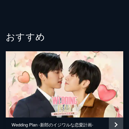
10話 君を絶対占領したい
擦れ違っていた夏商舟と堯舜宇の気持ちがつ
いに通じるかと思われたその瞬間、夏氏グル
ープの会長が社長室に乗り込んでくる。会長
は手切れ金をちらつかせ、夏商舟と別れるこ
おすすめ
とを強要するが、堯舜宇はたんかを切り...。
23分
Wedding Plan -新郎のイジワルな恋愛計画-