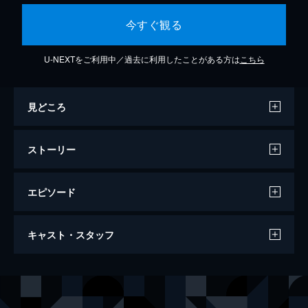
今すぐ観る
U-NEXTをご利用中／過去に利用したことがある方は
こちら
見どころ
ストーリー
エピソード
1話 衝撃的な初日
キャスト・スタッフ
社長の身の回りの世話を任せられた堯舜宇
は、入社初日から社長の夏商舟を怒らせ、怒
とうの説教を浴びる。しかし、生来ポジティ
出演
マオ・チーション
ブで打たれ強い堯舜宇は、気持ちを切り替
シャオ・ホン