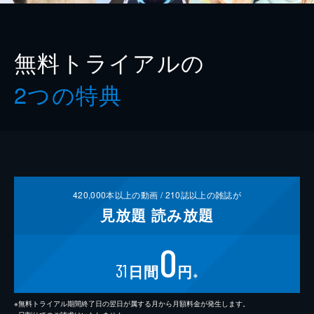
無料トライアルの
2つの特典
420,000
本以上の動画 /
210
誌以上の雑誌が
見放題
読み放題
0
31
日間
円
※
※無料トライアル期間終了日の翌日が属する月から月額料金が発生します。