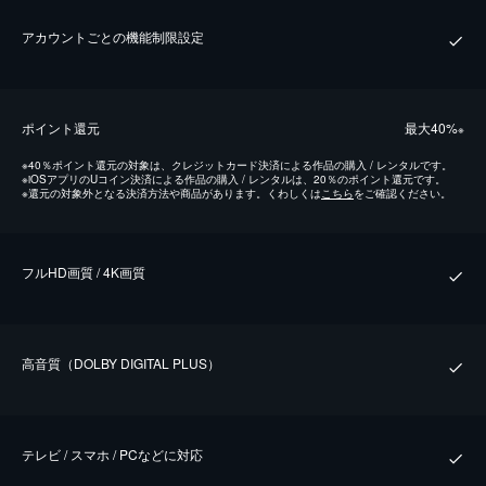
アカウントごとの機能制限設定
ポイント還元
最⼤40%
※
※
40％ポイント還元の対象は、クレジットカード決済による作品の購入 / レンタルです。
※
iOSアプリのUコイン決済による作品の購入 / レンタルは、20％のポイント還元です。
※
還元の対象外となる決済方法や商品があります。くわしくは
こちら
をご確認ください。
フルHD画質 / 4K画質
⾼⾳質（DOLBY DIGITAL PLUS）
テレビ / スマホ / PCなどに対応