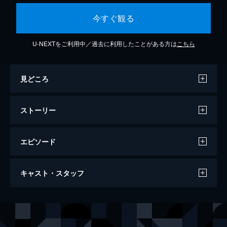
今すぐ観る
U-NEXTをご利用中／過去に利用したことがある方は
こちら
見どころ
ストーリー
エピソード
1話 疫病神に要注意！
キャスト・スタッフ
鎮雲大学化学専攻水泳部の1年生・蘇暁暁
は、入学初日に、バスの中で同じ大学の新入
生・沈西泠とスリ騒動に巻き込まれ、最悪の
出演
ツァオ・ジュンシアン
出会いを果たす。お互い二度と関わりあいた
ガオ・マンアー