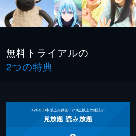
無料トライアルの
2つの特典
420,000
本以上の動画 /
210
誌以上の雑誌が
見放題
読み放題