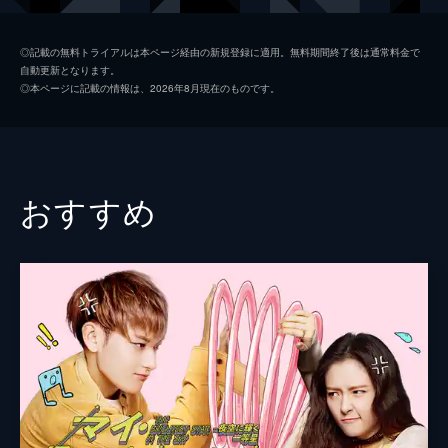
くないと思う暁暁と西泠だったが...。
39分
リュウ・インジュン
2話 盗まれたユニフォーム
◎記載の無料トライアルは本ページ経由の新規登録に適用。無料期間終了後は通常料金で
自動更新となります。
2年前に命を救ってくれた、鎮雲大学バスケ
ユー・ツォン
◎本ページに記載の情報は、2026年8月現在のものです。
ット部の7番のユニフォームを着た人物を探
ダイ・ガオジョン
すため、夜の体育館に忍び込む暁暁。このこ
とで、バスケット部の人気者・費天の7番の
脚本
ワン・ヨウフェイ
ユニフォームを、暁暁が盗んだと疑われる。
39分
タン・タオ
おすすめ
3話 失学社との出会い
チャン・ジェンロン
2年前の件を確かめるため、費天に近づきた
い暁暁だが、費天の恋人と噂されるようにな
チェン・タイロン
り、彼の熱烈なファンに阻まれる。そこで、
2年生の欧美が代表を務める失学社の助けを
リー・シャオオウ
借り、バスケット部の合宿に参加するが...。
演出
ウー・チャン
38分
4話 暁暁のピンチを救え！
大学の創立100周年の式典で、銘板が壊され
る事件が発生。劇薬の王水が使われたことか
ら、化学専攻の学生に疑いが向けられた。前