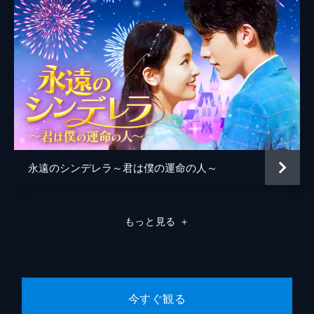
された梁暁夏は、自分が戴薇たちにいじめら
れていたことを告白する。そして梁暁夏の
SNSの写真と、彼女がその日訪れたという店
の店長の証言で、暁夏は無実となるが...。
43分
8話 期間限定の恋人
5位以内に入ると加点が得られる文化祭に、
劇で参加することになった失学社。主演を暁
暁と西泠に決めるが、共に恋愛経験がないた
め自然な演技ができない。そこで景渓は、2
人に1週間恋人として過ごすよう課す。
永遠のシンデレラ～君は僕の運命の人～
42分
9話 彼女は僕のもの
景渓に与えられたミッションを遂行すべく、
もっと見る
＋
暁暁の水泳部の練習に西泠が付き添っている
と、費天が現れる。あたかも暁暁の恋人のよ
うに振る舞う西泠に、費天は自分も暁暁が好
きだという本心を伝えるが...。
42分
今すぐ観る
10話 勝負の行方