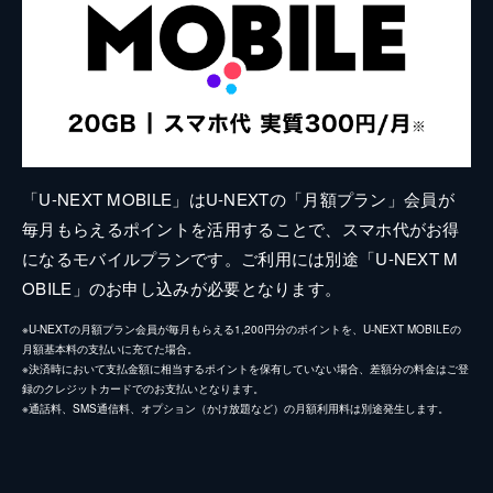
「U-NEXT MOBILE」はU-NEXTの「月額プラン」会員が
毎月もらえるポイントを活用することで、スマホ代がお得
になるモバイルプランです。ご利用には別途「U-NEXT M
OBILE」のお申し込みが必要となります。
※U-NEXTの月額プラン会員が毎月もらえる1,200円分のポイントを、U-NEXT MOBILEの
月額基本料の支払いに充てた場合。
※決済時において支払金額に相当するポイントを保有していない場合、差額分の料金はご登
録のクレジットカードでのお支払いとなります。
※通話料、SMS通信料、オプション（かけ放題など）の月額利用料は別途発生します。