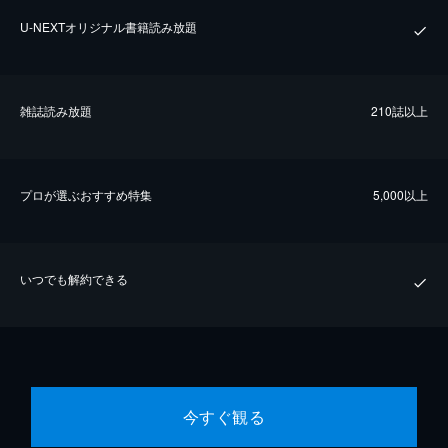
U-NEXTオリジナル書籍読み放題
雑誌読み放題
210誌以上
プロが選ぶおすすめ特集
5,000以上
いつでも解約できる
今すぐ観る