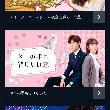
日に倉庫を1人で掃除していた暁暁の無実を
証明しようと、欧美が行動を起こす。
43分
マイ・スーパースター ～夜空に輝く一等星
5話 2人の大喧嘩
費天と西泠、そして欧美と景渓の働きによっ
て真犯人が明らかになり、暁暁の潔白も証明
された。西泠に礼を言おうとする暁暁だが、
彼から学びを怠るレベルの低さを指摘されて
腹を立て、2人は大喧嘩になる。
38分
6話 女子寮下着泥棒事件
銘板事件以来、すっかり落ち込んだ費天を元
気づけようと、暁暁は彼と一緒に出かける約
束をする。その流れで補習の約束をすっぽか
されてしまった西泠は、暁暁にプレゼントし
ようとひそかに化粧品を購入する。
ネコの手も借りたい恋
45分
7話 嘘と真実
ルームメイトの戴薇たちから「下着泥棒」に