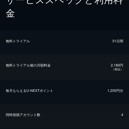
金
無料トライアル
31日間
無料トライアル後の⽉額料金
2,189円
（税込）
毎⽉もらえるU-NEXTポイント
1,200円分
同時視聴アカウント数
4