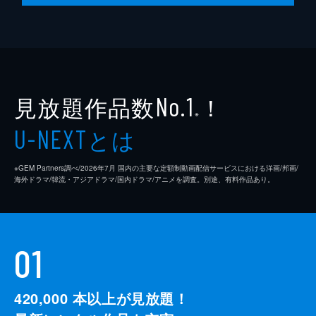
合宿中にバスケット部員全員が見守る中で、
費天に告白された暁暁は、今までの曖昧な態
度を反省し、付き合えないことを彼に告げ
る。だが、諦められない費天は、暁暁を懸け
たある勝負を西泠に申し込む。
44分
見放題作品数
！
No.1
※
とは
U-NEXT
※GEM Partners調べ/2026年7⽉ 国内の主要な定額制動画配信サービスにおける洋画/邦画/
海外ドラマ/韓流・アジアドラマ/国内ドラマ/アニメを調査。別途、有料作品あり。
01
420,000
本以上が見放題！