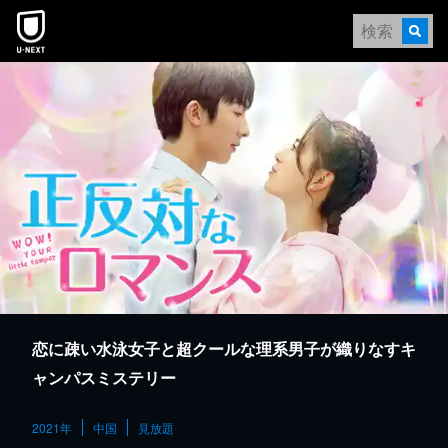
本文へスキップ
恋に疎い水泳女子と超クールな理系男子が織りなすキ
ャンパスミステリー
2021年
中国
見放題