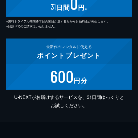
0
31
日間
円
※
※無料トライアル期間終了日の翌日が属する月から月額料金が発生します。
※日割りでのご請求はいたしません。
最新作の
レンタルに使える
ポイント
プレゼント
600
円分
U-NEXTがお届けするサービスを、31日間ゆっくりと
お試しください。