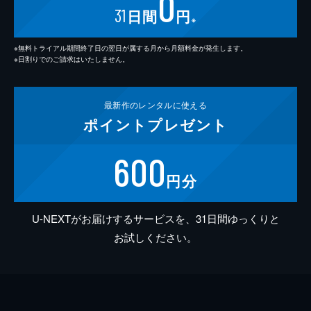
0
31
日間
円
※
※無料トライアル期間終了日の翌日が属する月から月額料金が発生します。
※日割りでのご請求はいたしません。
最新作の
レンタルに使える
ポイント
プレゼント
600
円分
U-NEXTがお届けするサービスを、31日間ゆっくりと
お試しください。