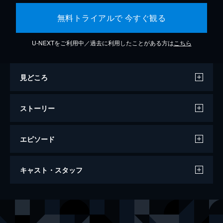
無料トライアルで 今すぐ観る
U-NEXTをご利用中／過去に利用したことがある方は
こちら
見どころ
ストーリー
エピソード
キリング・アイランド
キャスト・スタッフ
94分
出演
リリー・バンダ
アレック・ニューマン