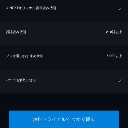
U-NEXTオリジナル書籍読み放題
雑誌読み放題
210誌以上
プロが選ぶおすすめ特集
5,000以上
いつでも解約できる
無料トライアルで 今すぐ観る