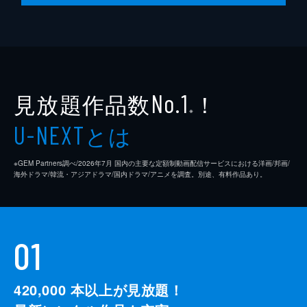
見放題作品数
！
No.1
※
とは
U-NEXT
※GEM Partners調べ/2026年7⽉ 国内の主要な定額制動画配信サービスにおける洋画/邦画/
海外ドラマ/韓流・アジアドラマ/国内ドラマ/アニメを調査。別途、有料作品あり。
01
420,000
本以上が見放題！