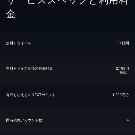
金
無料トライアル
31日間
無料トライアル後の⽉額料金
2,189円
（税込）
毎⽉もらえるU-NEXTポイント
1,200円分
同時視聴アカウント数
4