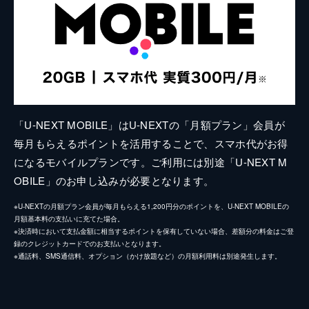
「U-NEXT MOBILE」はU-NEXTの「月額プラン」会員が
毎月もらえるポイントを活用することで、スマホ代がお得
になるモバイルプランです。ご利用には別途「U-NEXT M
OBILE」のお申し込みが必要となります。
※U-NEXTの月額プラン会員が毎月もらえる1,200円分のポイントを、U-NEXT MOBILEの
月額基本料の支払いに充てた場合。
※決済時において支払金額に相当するポイントを保有していない場合、差額分の料金はご登
録のクレジットカードでのお支払いとなります。
※通話料、SMS通信料、オプション（かけ放題など）の月額利用料は別途発生します。