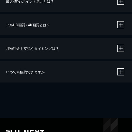
最大40%
ポイント還元とは？
※
※
作品によって必要なポイントが異なります。
フルHD画質 / 4K画質とは？
月額料金を支払うタイミングは？
※
40％ポイント還元の対象は、クレジットカード決済による作品の購入 / レンタルです。
※
iOSアプリのUコイン決済による作品の購入 / レンタルは、20％のポイント還元です。
※
還元の対象外となる決済方法や商品があります。くわしくは
こちら
をご確認ください。
いつでも解約できますか
こちら