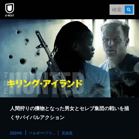
本文へスキップ
人間狩りの獲物となった男女とセレブ集団の戦いを描
くサバイバルアクション
2024年
ベルギー/フラ...
見放題