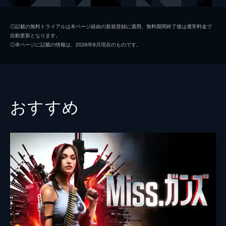
ミレーヌ・ジャンパノイ
◎記載の無料トライアルは本ページ経由の新規登録に適用。無料期間終了後は通常料金で
自動更新となります。
ダフネ・アレクサンダー
◎本ページに記載の情報は、2026年8月現在のものです。
コスティス・カリブレタキス
監督
ルイ・ラガイエット
おすすめ