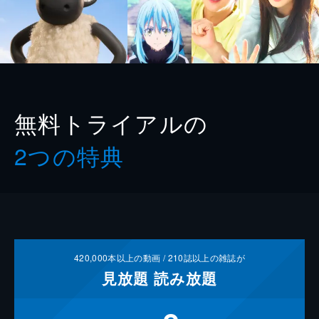
無料トライアルの
2つの特典
420,000
本以上の動画 /
210
誌以上の雑誌が
見放題
読み放題