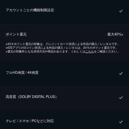
アカウントごとの機能制限設定
ポイント還元
最⼤40%
※
※
40％ポイント還元の対象は、クレジットカード決済による作品の購入 / レンタルです。
※
iOSアプリのUコイン決済による作品の購入 / レンタルは、20％のポイント還元です。
※
還元の対象外となる決済方法や商品があります。くわしくは
こちら
をご確認ください。
フルHD画質 / 4K画質
⾼⾳質（DOLBY DIGITAL PLUS）
テレビ / スマホ / PCなどに対応