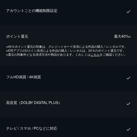
アカウントごとの機能制限設定
ポイント還元
最⼤40%
※
※
40％ポイント還元の対象は、クレジットカード決済による作品の購入 / レンタルです。
※
iOSアプリのUコイン決済による作品の購入 / レンタルは、20％のポイント還元です。
※
還元の対象外となる決済方法や商品があります。くわしくは
こちら
をご確認ください。
フルHD画質 / 4K画質
⾼⾳質（DOLBY DIGITAL PLUS）
テレビ / スマホ / PCなどに対応