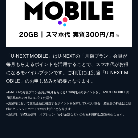
「U-NEXT MOBILE」はU-NEXTの「月額プラン」会員が
毎月もらえるポイントを活用することで、スマホ代がお得
になるモバイルプランです。ご利用には別途「U-NEXT M
OBILE」のお申し込みが必要となります。
※U-NEXTの月額プラン会員が毎月もらえる1,200円分のポイントを、U-NEXT MOBILEの
月額基本料の支払いに充てた場合。
※決済時において支払金額に相当するポイントを保有していない場合、差額分の料金はご登
録のクレジットカードでのお支払いとなります。
※通話料、SMS通信料、オプション（かけ放題など）の月額利用料は別途発生します。