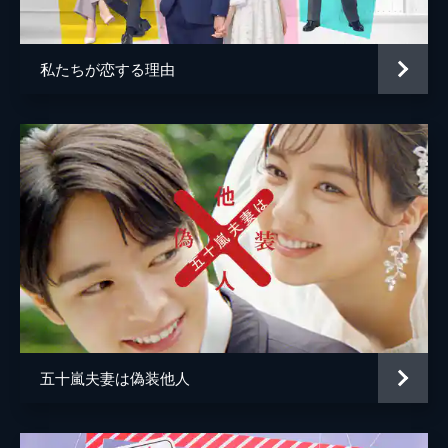
代彼女のあまりの人数の多さに、明花は煌と
プチ喧嘩状態に。デート中に煌を先に帰ら
せ、1人買い物へと出かけたのだが...。
私たちが恋する理由
24分
第5話 俺、オトコだからね
煌と明花の前に、不意に姿を現した月瀬。何
やらわけ知り顔の月瀬と煌は、激しく視線を
ぶつけあう。2人の不穏な様子に不安を隠せ
なくなった明花は、思わず煌の腕を握り締め
る。その姿に、月瀬はその場を立ち去る。
24分
第6話 俺の10年越しの恋、ナメんなよ
煌と初めての一夜を過ごし、煌にますます惹
かれていく明花。偽装結婚だったはずが、今
では煌を一途に愛する本気の“初恋”の真った
だ中にいた。明花にとって“初恋”の相談相手
五十嵐夫妻は偽装他人
は、煌の大学時代の元カノ・真弓で...。
24分
第7話 初恋のくせに、上出来すぎ