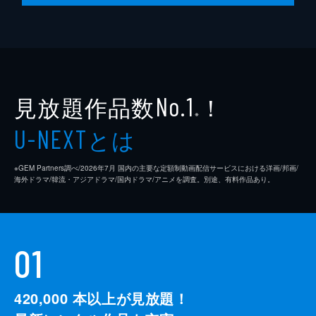
24分
最終話 #10 俺はお前を愛していない。
明花と清十郎がいる三条の会長室を急襲した
のは、月瀬と蘭、そして明花の前から姿を消
していた煌だった。月瀬は持っていた拳銃の
銃口を明花に向けるが、明花の盾となり、左
見放題作品数
！
No.1
肩を撃たれたのは煌だった。
※
23分
とは
U-NEXT
※GEM Partners調べ/2026年7⽉ 国内の主要な定額制動画配信サービスにおける洋画/邦画/
海外ドラマ/韓流・アジアドラマ/国内ドラマ/アニメを調査。別途、有料作品あり。
01
420,000
本以上が見放題！