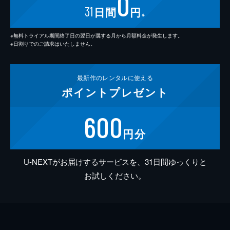
0
31
日間
円
※
※無料トライアル期間終了日の翌日が属する月から月額料金が発生します。
※日割りでのご請求はいたしません。
最新作の
レンタルに使える
ポイント
プレゼント
600
円分
U-NEXTがお届けするサービスを、31日間ゆっくりと
お試しください。