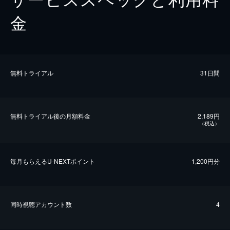
金
無料トライアル
31日間
無料トライアル後の⽉額料金
2,189円
（税込）
毎⽉もらえるU-NEXTポイント
1,200円分
同時視聴アカウント数
4