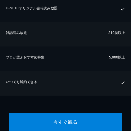
U-NEXTオリジナル書籍読み放題
雑誌読み放題
210誌以上
プロが選ぶおすすめ特集
5,000以上
いつでも解約できる
今すぐ観る