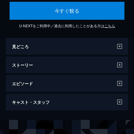
今すぐ観る
U-NEXTをご利用中／過去に利用したことがある方は
こちら
見どころ
ストーリー
エピソード
第1話 こんなお前、愛せるの俺しかいない
キャスト・スタッフ
藤宮煌は、大富豪で絶対的な権力も誇る三条
グループの敏腕営業マン。天涯孤独の身なが
ら、三条グループ会長・清十郎からの信頼も
出演
藤宮煌
藤井流星
厚く、三条グループ本家の一人娘・明花のボ
三条明花
矢吹奈子