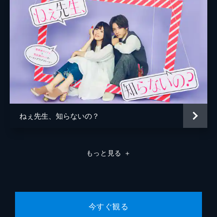
煌の前に現れた蘭は、今は亡き百合とうり二
つの妹だった。「どうしてもお姉ちゃんのこ
とを忘れてほしくなくて」と涙を流す蘭の姿
に、煌は14年前に児童養護施設で百合と知り
合った時のことを思い出す。
24分
第8話 新章突入！偽装結婚の真の目的と
は!?
15年前、12歳の煌は酒浸りの父親から暴力
と暴言を浴びせられ、恐怖の真っただ中にい
た。その暴力に耐えられなくなった母親は失
ねぇ先生、知らないの？
踪し、やがて父親も姿を消した。独りぼっち
になった煌は、児童養護施設へと入所し...。
24分
もっと見る
＋
第9話 #9 俺は、どうしたらいいんだ…
深夜、ベッドで眠っている明花の首に手をか
ける煌。14年前に三条に対する激しい憎悪を
抱き、その復讐を遂げるためだけに生き続け
てきたが、明花と過ごした日々のいとおしさ
今すぐ観る
を思うと、その手に力を込められず...。