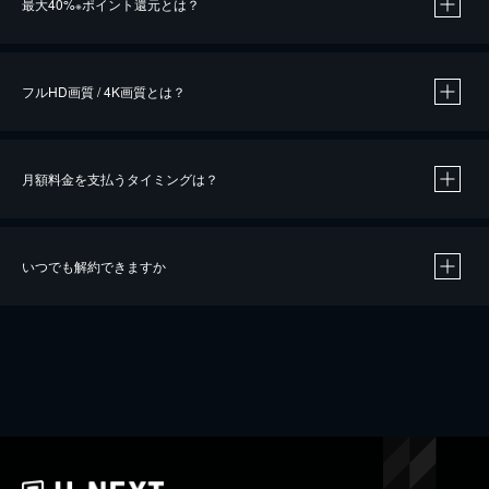
最大40%
ポイント還元とは？
※
※
作品によって必要なポイントが異なります。
フルHD画質 / 4K画質とは？
月額料金を支払うタイミングは？
※
40％ポイント還元の対象は、クレジットカード決済による作品の購入 / レンタルです。
※
iOSアプリのUコイン決済による作品の購入 / レンタルは、20％のポイント還元です。
※
還元の対象外となる決済方法や商品があります。くわしくは
こちら
をご確認ください。
いつでも解約できますか
こちら