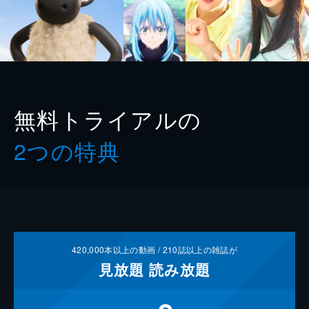
無料トライアルの
2つの特典
420,000
本以上の動画 /
210
誌以上の雑誌が
見放題
読み放題