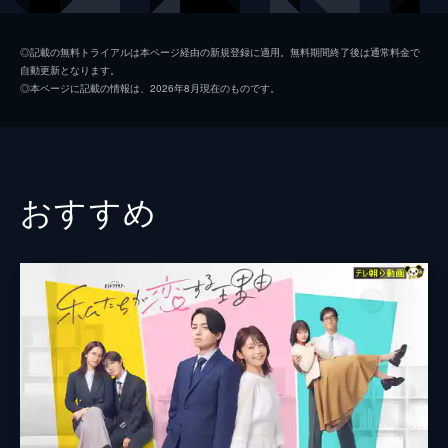
ディーガードも任されていて...。
24分
岡本・Ｊ・真弓
小林涼子
第2話 お前さ、もう俺にホレてるよな？
◎記載の無料トライアルは本ページ経由の新規登録に適用。無料期間終了後は通常料金で
自動更新となります。
三条家のお姫様・明花と、そのボディーガー
三条周
小宮璃央
◎本ページに記載の情報は、2026年8月現在のものです。
ドでいて敏腕営業部長・煌の新婚生活が始ま
月瀬遥
山本涼介
るが、実際は新妻が不倫を掲げている偽装結
婚だった。そんなある日、明花は新歓コンパ
三条清十郎
野添義弘
で知り合った大学生・内田から告白され...。
23分
真宮蘭
逢沢りな
おすすめ
第3話 奥様。俺と恋をしましょうか。
監督
湯浅弘章
明花にとっては、不倫相手を見つけるための
煌との結婚生活だったが、キスを交わしたこ
張元香織
とで煌への気持ちが一変。偽装結婚とはい
え、煌は初恋の相手。明花はいつか不倫する
吉田卓功
ための練習台になってほしいと所望する
脚本
阿相クミコ
が...。
24分
原作
わたなべ志穂
第4話 これ以上は…ヤバい。
明花は、真弓とのふとした会話から、煌の元
カノの写真を見せられてしまう。しかも、歴