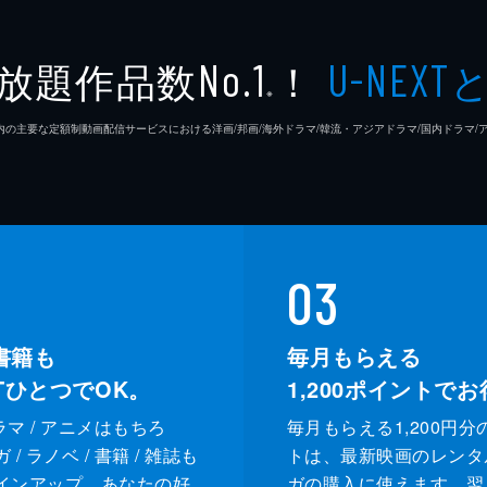
放題作品数
！
No.1
U-NEXT
※
26年7⽉ 国内の主要な定額制動画配信サービスにおける洋画/邦画/海外ドラマ/韓流・アジアドラマ/国内ドラ
03
書籍も
毎月もらえる
XTひとつでOK。
1,200
ポイントでお
ドラマ / アニメはもちろ
毎月もらえる1,200円分
/ ラノベ / 書籍 / 雑誌も
トは、最新映画のレンタ
インアップ。あなたの好
ガの購入に使えます。翌