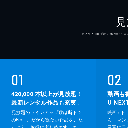
見
※GEM Partners調べ/20
01
02
420,000
本以上が見放題！
動画も
最新レンタル作品も充実。
U-NE
見放題のラインアップ数は断トツ
映画 / 
のNo.1。だから観たい作品を、た
ん、マンガ 
っぷり、お得に楽しめます。ま
豊富にラ