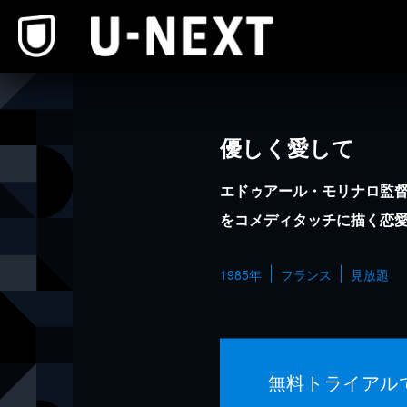
本文へスキップ
優しく愛して
エドゥアール・モリナロ監督
をコメディタッチに描く恋
1985年
フランス
見放題
無料トライアル