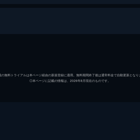
エマニュエル・ベアール
ダニエル・オートゥイユ
載の無料トライアルは本ページ経由の新規登録に適用。無料期間終了後は通常料金で自動更新となり
◎本ページに記載の情報は、2026年8月現在のものです。
マリ＝アンヌ・シャゼル
ジャン＝ピエール・マリエー
ソフィ・バルジャック
エドゥアール・モリナロ