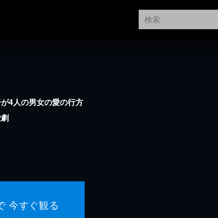
が4人の男女の愛の行方
愛劇
で 今すぐ観る