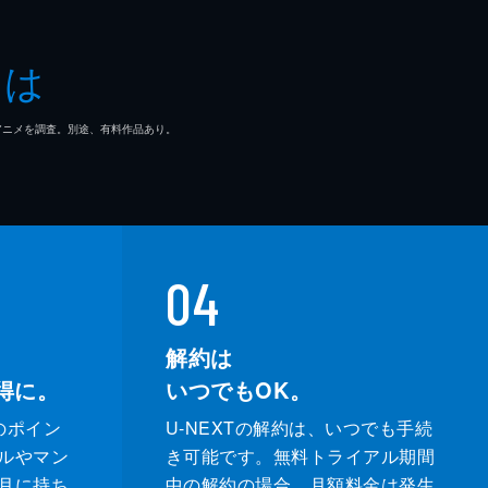
とは
マ/アニメを調査。別途、有料作品あり。
04
解約は
得に。
いつでもOK。
のポイン
U-NEXTの解約は、いつでも手続
ルやマン
き可能です。無料トライアル期間
月に持ち
中の解約の場合、月額料金は発生