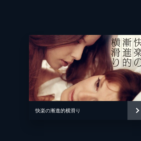
脚本
音楽
製作
快楽の漸進的横滑り