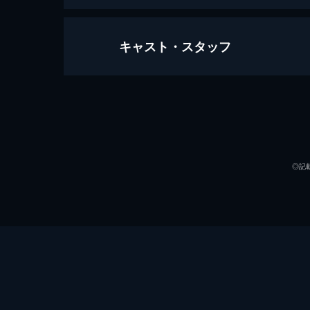
キャスト・スタッフ
優しく愛して
91分
出演
◎記
監督