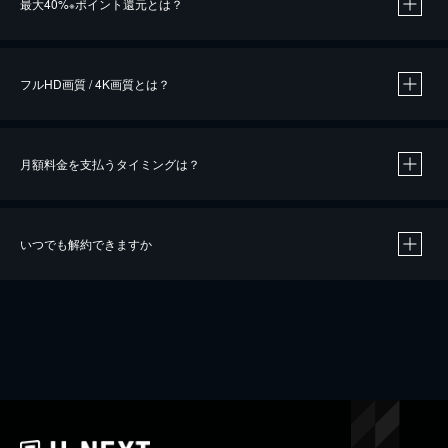
最大40%
ポイント還元とは？
※
※
作品によって必要なポイントが異なります。
フルHD画質 / 4K画質とは？
月額料金を支払うタイミングは？
※
40％ポイント還元の対象は、クレジットカード決済による作品の購入 / レンタルです。
※
iOSアプリのUコイン決済による作品の購入 / レンタルは、20％のポイント還元です。
※
還元の対象外となる決済方法や商品があります。くわしくは
こちら
をご確認ください。
いつでも解約できますか
こちら