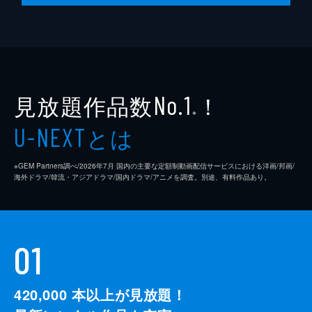
見放題作品数
！
No.1
※
とは
U-NEXT
※GEM Partners調べ/2026年7⽉ 国内の主要な定額制動画配信サービスにおける洋画/邦画/
海外ドラマ/韓流・アジアドラマ/国内ドラマ/アニメを調査。別途、有料作品あり。
01
420,000
本以上が見放題！