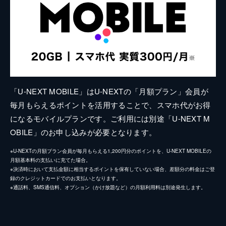
「U-NEXT MOBILE」はU-NEXTの「月額プラン」会員が
毎月もらえるポイントを活用することで、スマホ代がお得
になるモバイルプランです。ご利用には別途「U-NEXT M
OBILE」のお申し込みが必要となります。
※U-NEXTの月額プラン会員が毎月もらえる1,200円分のポイントを、U-NEXT MOBILEの
月額基本料の支払いに充てた場合。
※決済時において支払金額に相当するポイントを保有していない場合、差額分の料金はご登
録のクレジットカードでのお支払いとなります。
※通話料、SMS通信料、オプション（かけ放題など）の月額利用料は別途発生します。