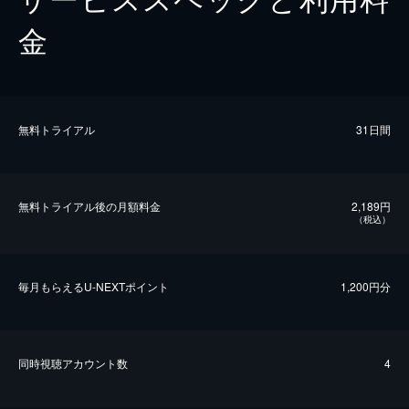
金
無料トライアル
31日間
無料トライアル後の⽉額料金
2,189円
（税込）
毎⽉もらえるU-NEXTポイント
1,200円分
同時視聴アカウント数
4