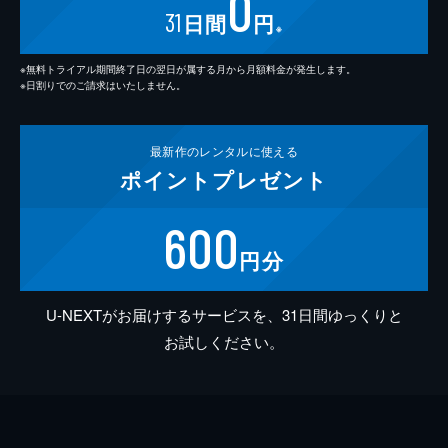
0
31
日間
円
※
※無料トライアル期間終了日の翌日が属する月から月額料金が発生します。
※日割りでのご請求はいたしません。
最新作の
レンタルに使える
ポイント
プレゼント
600
円分
U-NEXTがお届けするサービスを、31日間ゆっくりと
お試しください。