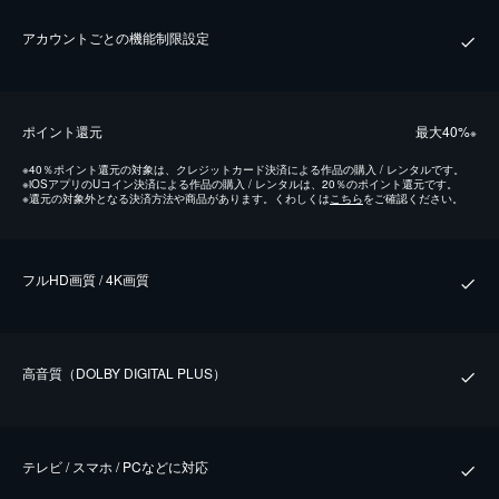
アカウントごとの機能制限設定
ポイント還元
最⼤40%
※
※
40％ポイント還元の対象は、クレジットカード決済による作品の購入 / レンタルです。
※
iOSアプリのUコイン決済による作品の購入 / レンタルは、20％のポイント還元です。
※
還元の対象外となる決済方法や商品があります。くわしくは
こちら
をご確認ください。
フルHD画質 / 4K画質
⾼⾳質（DOLBY DIGITAL PLUS）
テレビ / スマホ / PCなどに対応