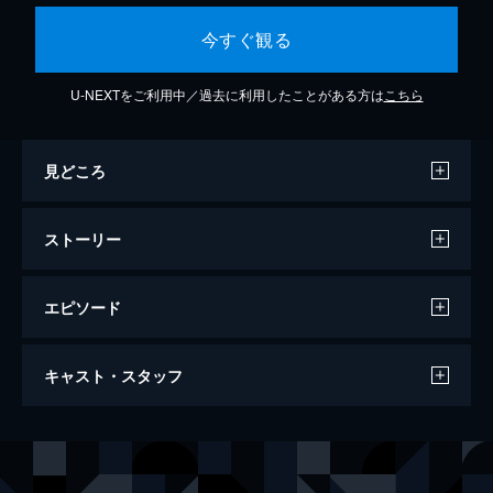
今すぐ観る
U-NEXTをご利用中／過去に利用したことがある方は
こちら
見どころ
ストーリー
エピソード
イミグラント 壊れたアメリカン・ドリー
キャスト・スタッフ
ム
88分
出演
ハリー・ハムリン
ポール・ソルヴィノ