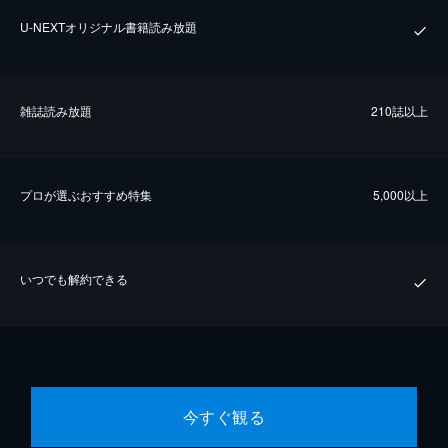
U-NEXTオリジナル書籍読み放題
雑誌読み放題
210誌以上
プロが選ぶおすすめ特集
5,000以上
いつでも解約できる
今すぐ観る