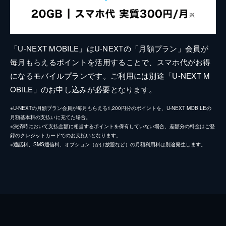
「U-NEXT MOBILE」はU-NEXTの「月額プラン」会員が
毎月もらえるポイントを活用することで、スマホ代がお得
になるモバイルプランです。ご利用には別途「U-NEXT M
OBILE」のお申し込みが必要となります。
※U-NEXTの月額プラン会員が毎月もらえる1,200円分のポイントを、U-NEXT MOBILEの
月額基本料の支払いに充てた場合。
※決済時において支払金額に相当するポイントを保有していない場合、差額分の料金はご登
録のクレジットカードでのお支払いとなります。
※通話料、SMS通信料、オプション（かけ放題など）の月額利用料は別途発生します。