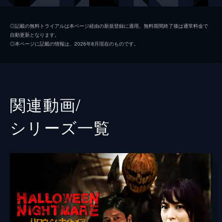
春川芽生
◎記載の無料トライアルは本ページ経由の新規登録に適用。無料期間終了後は通常料金で
自動更新となります。
河野良祐
◎本ページに記載の情報は、2026年8月現在のものです。
吉田大輝
植原健介
阿知波妃皇
関連動画/
細川佳央
シリーズ⼀覧
かわはらゆな
大木康平
藤田健彦
監督
平波亘
脚本
平波亘