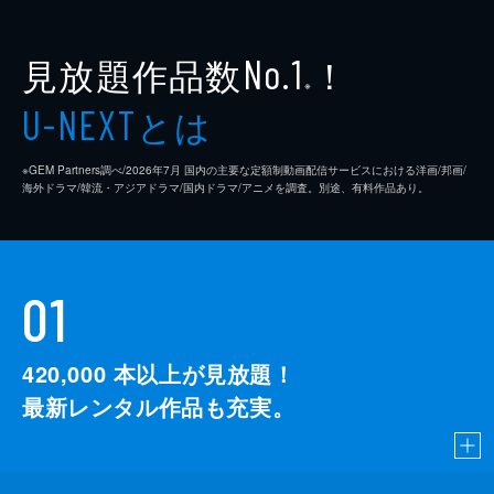
見放題作品数
！
No.1
※
とは
U-NEXT
※GEM Partners調べ/2026年7⽉ 国内の主要な定額制動画配信サービスにおける洋画/邦画/
海外ドラマ/韓流・アジアドラマ/国内ドラマ/アニメを調査。別途、有料作品あり。
01
420,000
本以上が見放題！
最新レンタル作品も充実。