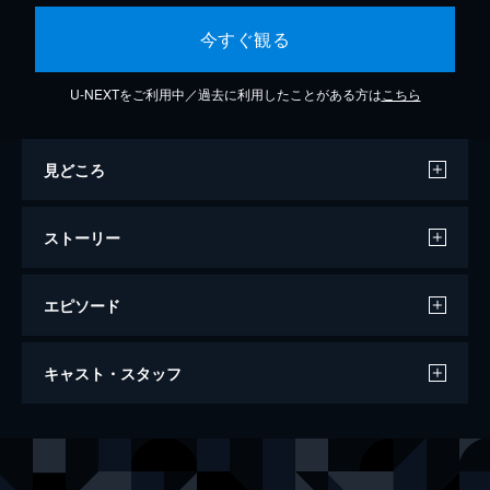
今すぐ観る
U-NEXTをご利用中／過去に利用したことがある方は
こちら
見どころ
ストーリー
エピソード
イースターナイトメア ～死のイースター
キャスト・スタッフ
バニー～
63分
出演
都丸紗也華
川村虹花