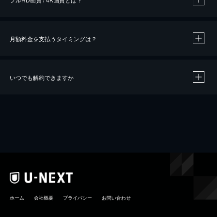
月額料金を支払うタイミングは？
※
40％ポイント還元の対象は、クレジットカード決済による作品の購入 / レンタルです。
※
iOSアプリのUコイン決済による作品の購入 / レンタルは、20％のポイント還元です。
※
還元の対象外となる決済方法や商品があります。くわしくは
こちら
をご確認ください。
いつでも解約できますか
こちら
ホーム
会社概要
プライバシー
お問い合わせ