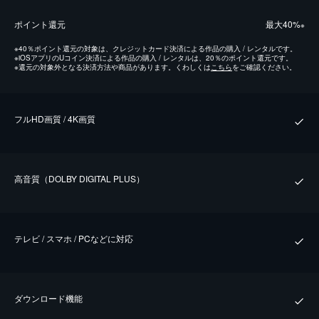
ポイント還元
最⼤40%
※
※
40％ポイント還元の対象は、クレジットカード決済による作品の購入 / レンタルです。
※
iOSアプリのUコイン決済による作品の購入 / レンタルは、20％のポイント還元です。
※
還元の対象外となる決済方法や商品があります。くわしくは
こちら
をご確認ください。
フルHD画質 / 4K画質
⾼⾳質（DOLBY DIGITAL PLUS）
テレビ / スマホ / PCなどに対応
ダウンロード機能