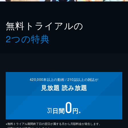
無料トライアルの
2つの特典
420,000
本以上の動画 /
210
誌以上の雑誌が
見放題
読み放題
0
31
日間
円
※
※無料トライアル期間終了日の翌日が属する月から月額料金が発生します。