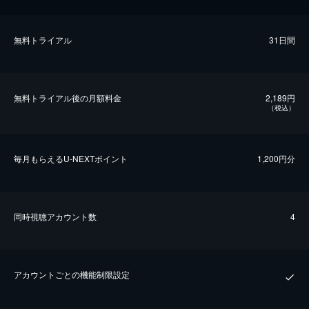
無料トライアル
31日間
無料トライアル後の⽉額料金
2,189円
（税込）
毎⽉もらえるU-NEXTポイント
1,200円分
同時視聴アカウント数
4
アカウントごとの機能制限設定