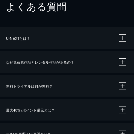
よくある質問
U-NEXTとは？
なぜ見放題作品とレンタル作品があるの？
無料トライアルは何が無料？
※
最大40%
ポイント還元とは？
※
※
作品によって必要なポイントが異なります。
フルHD画質 / 4K画質とは？