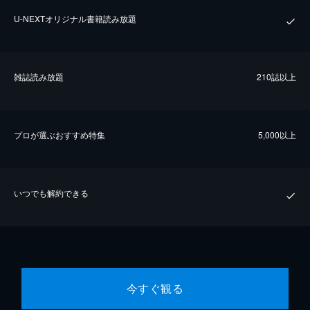
U-NEXTオリジナル書籍読み放題
雑誌読み放題
210誌以上
プロが選ぶおすすめ特集
5,000以上
いつでも解約できる
今すぐ観る