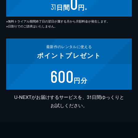
0
31
日間
円
※
※無料トライアル期間終了日の翌日が属する月から月額料金が発生します。
※日割りでのご請求はいたしません。
最新作の
レンタルに使える
ポイント
プレゼント
600
円分
U-NEXTがお届けするサービスを、31日間ゆっくりと
お試しください。