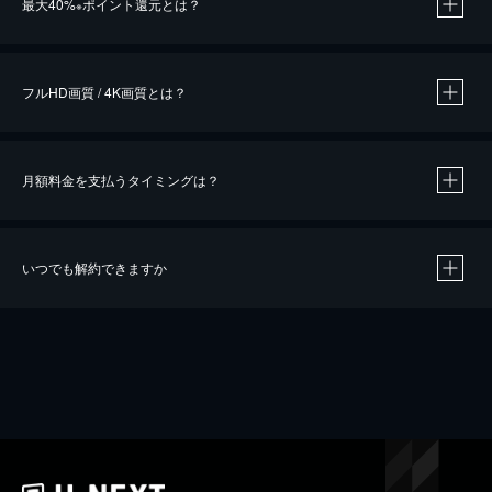
最大40%
ポイント還元とは？
※
※
作品によって必要なポイントが異なります。
フルHD画質 / 4K画質とは？
月額料金を支払うタイミングは？
※
40％ポイント還元の対象は、クレジットカード決済による作品の購入 / レンタルです。
※
iOSアプリのUコイン決済による作品の購入 / レンタルは、20％のポイント還元です。
※
還元の対象外となる決済方法や商品があります。くわしくは
こちら
をご確認ください。
いつでも解約できますか
こちら