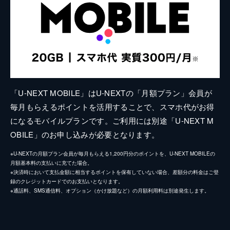
「U-NEXT MOBILE」はU-NEXTの「月額プラン」会員が
毎月もらえるポイントを活用することで、スマホ代がお得
になるモバイルプランです。ご利用には別途「U-NEXT M
OBILE」のお申し込みが必要となります。
※U-NEXTの月額プラン会員が毎月もらえる1,200円分のポイントを、U-NEXT MOBILEの
月額基本料の支払いに充てた場合。
※決済時において支払金額に相当するポイントを保有していない場合、差額分の料金はご登
録のクレジットカードでのお支払いとなります。
※通話料、SMS通信料、オプション（かけ放題など）の月額利用料は別途発生します。