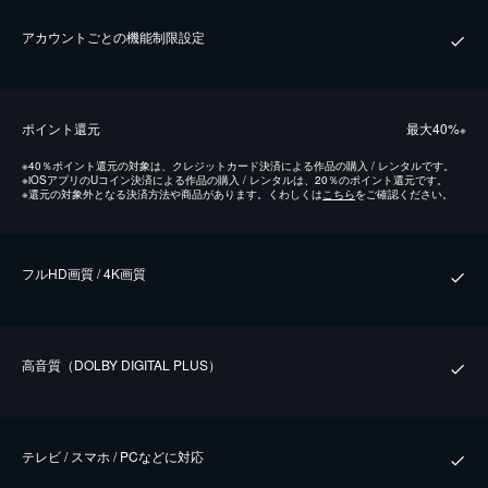
アカウントごとの機能制限設定
ポイント還元
最⼤40%
※
※
40％ポイント還元の対象は、クレジットカード決済による作品の購入 / レンタルです。
※
iOSアプリのUコイン決済による作品の購入 / レンタルは、20％のポイント還元です。
※
還元の対象外となる決済方法や商品があります。くわしくは
こちら
をご確認ください。
フルHD画質 / 4K画質
⾼⾳質（DOLBY DIGITAL PLUS）
テレビ / スマホ / PCなどに対応