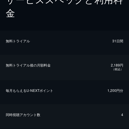
金
無料トライアル
31日間
無料トライアル後の⽉額料金
2,189円
（税込）
毎⽉もらえるU-NEXTポイント
1,200円分
同時視聴アカウント数
4