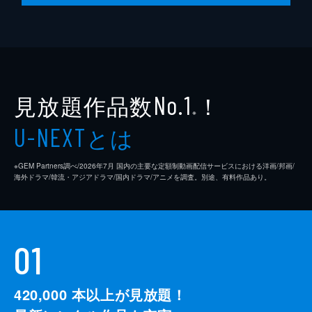
見放題作品数
！
No.1
※
とは
U-NEXT
※GEM Partners調べ/2026年7⽉ 国内の主要な定額制動画配信サービスにおける洋画/邦画/
海外ドラマ/韓流・アジアドラマ/国内ドラマ/アニメを調査。別途、有料作品あり。
01
420,000
本以上が見放題！