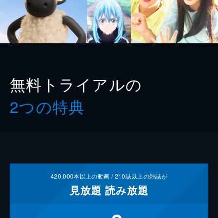
無料トライアルの
2つの特典
420,000
本以上の動画 /
210
誌以上の雑誌が
見放題
読み放題