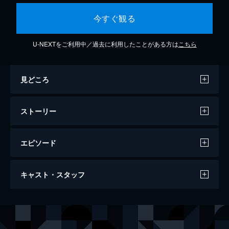
今すぐ観る
U-NEXTをご利用中／過去に利用したことがある方は
こちら
見どころ
ストーリー
エピソード
呪葬
キャスト・スタッフ
103分
出演
セリーナ・レン
チェン・イーウェン