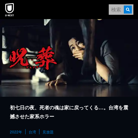
本文へスキップ
初七日の夜、死者の魂は家に戻ってくる…。台湾を震
撼させた家系ホラー
2022年
台湾
見放題