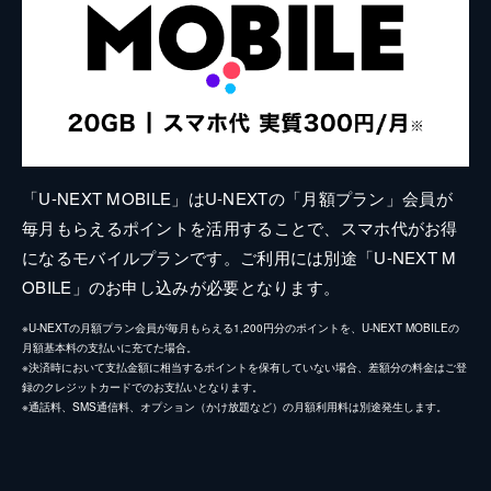
「U-NEXT MOBILE」はU-NEXTの「月額プラン」会員が
毎月もらえるポイントを活用することで、スマホ代がお得
になるモバイルプランです。ご利用には別途「U-NEXT M
OBILE」のお申し込みが必要となります。
※U-NEXTの月額プラン会員が毎月もらえる1,200円分のポイントを、U-NEXT MOBILEの
月額基本料の支払いに充てた場合。
※決済時において支払金額に相当するポイントを保有していない場合、差額分の料金はご登
録のクレジットカードでのお支払いとなります。
※通話料、SMS通信料、オプション（かけ放題など）の月額利用料は別途発生します。