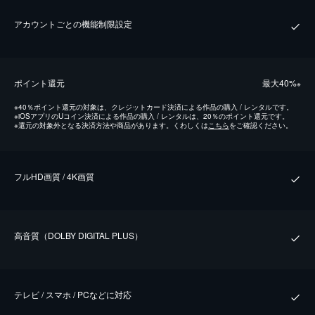
アカウントごとの機能制限設定
ポイント還元
最⼤40%
※
※
40％ポイント還元の対象は、クレジットカード決済による作品の購入 / レンタルです。
※
iOSアプリのUコイン決済による作品の購入 / レンタルは、20％のポイント還元です。
※
還元の対象外となる決済方法や商品があります。くわしくは
こちら
をご確認ください。
フルHD画質 / 4K画質
⾼⾳質（DOLBY DIGITAL PLUS）
テレビ / スマホ / PCなどに対応