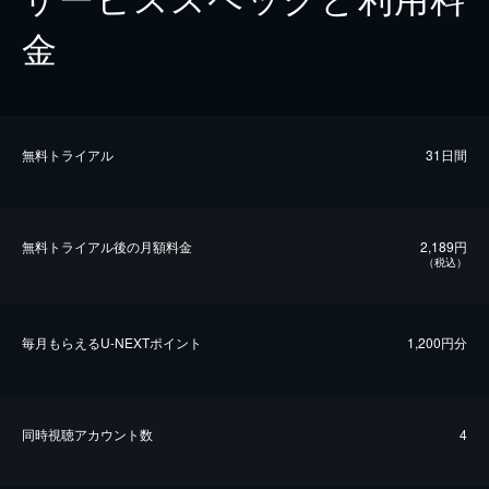
金
無料トライアル
31日間
無料トライアル後の⽉額料金
2,189円
（税込）
毎⽉もらえるU-NEXTポイント
1,200円分
同時視聴アカウント数
4