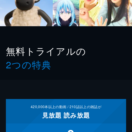
無料トライアルの
2つの特典
420,000
本以上の動画 /
210
誌以上の雑誌が
見放題
読み放題