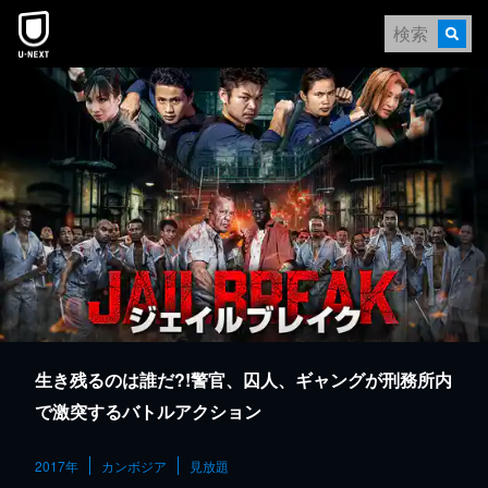
本文へスキップ
生き残るのは誰だ?!警官、囚人、ギャングが刑務所内
で激突するバトルアクション
2017年
カンボジア
見放題