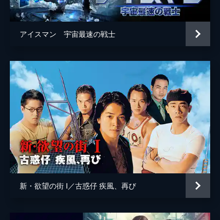
アイスマン 宇宙最速の戦士
新・欲望の街 I／古惑仔 疾風、再び