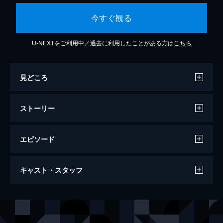
今すぐ観る
U-NEXTをご利用中／過去に利用したことがある方は
こちら
見どころ
ストーリー
エピソード
ジェイルブレイク
キャスト・スタッフ
92分
出演
ジャン＝ポール・リー
ダラ・アワー