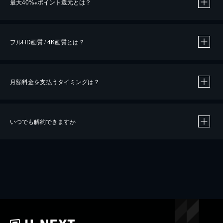
最大40%
ポイント還元とは？
※
※
作品によって必要なポイントが異なります。
フルHD画質 / 4K画質とは？
月額料金を支払うタイミングは？
※
40％ポイント還元の対象は、クレジットカード決済による作品の購入 / レンタルです。
※
iOSアプリのUコイン決済による作品の購入 / レンタルは、20％のポイント還元です。
※
還元の対象外となる決済方法や商品があります。くわしくは
こちら
をご確認ください。
いつでも解約できますか
こちら