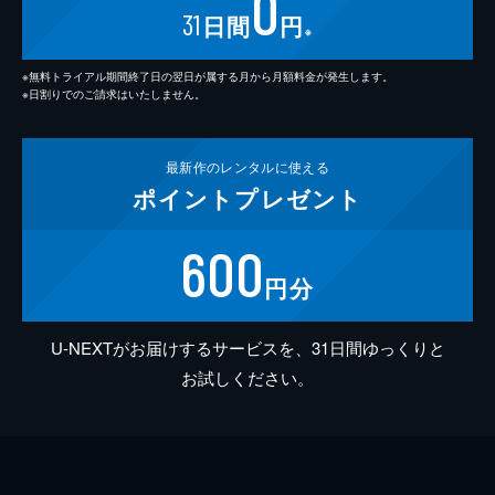
0
31
日間
円
※
※無料トライアル期間終了日の翌日が属する月から月額料金が発生します。
※日割りでのご請求はいたしません。
最新作の
レンタルに使える
ポイント
プレゼント
600
円分
U-NEXTがお届けするサービスを、31日間ゆっくりと
お試しください。