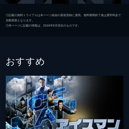
タロス・サム
◎記載の無料トライアルは本ページ経由の新規登録に適用。無料期間終了後は通常料金で
自動更新となります。
サヴィン・フィリップ
◎本ページに記載の情報は、2026年8月現在のものです。
セリーヌ・トラン
監督
ジミー・ヘンダーソン
脚本
ジミー・ヘンダーソン
おすすめ
マイケル・ホジソン
製作
ロイ・テー