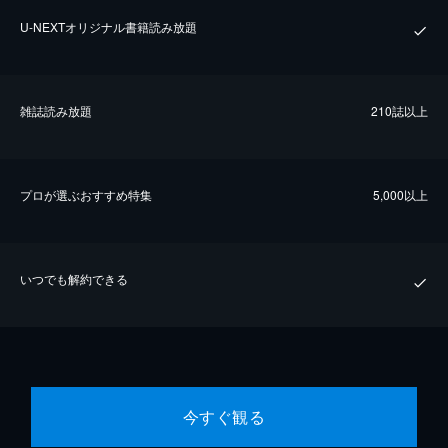
U-NEXTオリジナル書籍読み放題
雑誌読み放題
210誌以上
プロが選ぶおすすめ特集
5,000以上
いつでも解約できる
今すぐ観る