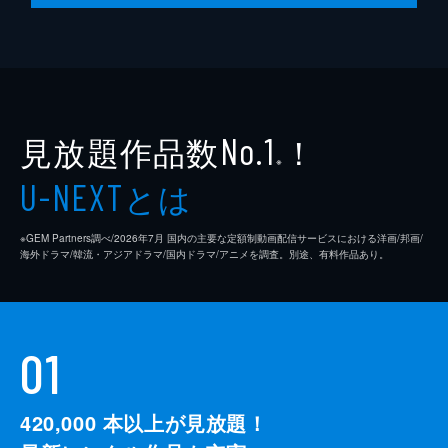
見放題作品数
！
No.1
※
とは
U-NEXT
※GEM Partners調べ/2026年7⽉ 国内の主要な定額制動画配信サービスにおける洋画/邦画/
海外ドラマ/韓流・アジアドラマ/国内ドラマ/アニメを調査。別途、有料作品あり。
01
420,000
本以上が見放題！