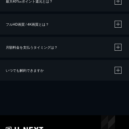
最大40%
ポイント還元とは？
※
※
作品によって必要なポイントが異なります。
フルHD画質 / 4K画質とは？
月額料金を支払うタイミングは？
※
40％ポイント還元の対象は、クレジットカード決済による作品の購入 / レンタルです。
※
iOSアプリのUコイン決済による作品の購入 / レンタルは、20％のポイント還元です。
※
還元の対象外となる決済方法や商品があります。くわしくは
こちら
をご確認ください。
いつでも解約できますか
こちら