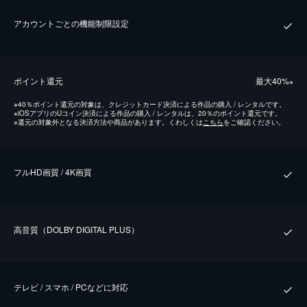
アカウントごとの機能制限設定
ポイント還元
最⼤40%
※
※
40％ポイント還元の対象は、クレジットカード決済による作品の購入 / レンタルです。
※
iOSアプリのUコイン決済による作品の購入 / レンタルは、20％のポイント還元です。
※
還元の対象外となる決済方法や商品があります。くわしくは
こちら
をご確認ください。
フルHD画質 / 4K画質
⾼⾳質（DOLBY DIGITAL PLUS）
テレビ / スマホ / PCなどに対応