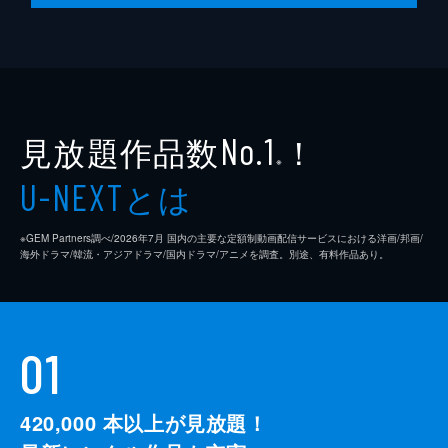
見放題作品数
！
No.1
※
とは
U-NEXT
※GEM Partners調べ/2026年7⽉ 国内の主要な定額制動画配信サービスにおける洋画/邦画/
海外ドラマ/韓流・アジアドラマ/国内ドラマ/アニメを調査。別途、有料作品あり。
01
420,000
本以上が見放題！