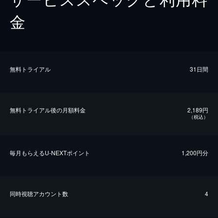
金
無料トライアル
31日間
無料トライアル後の⽉額料金
2,189円
（税込）
毎⽉もらえるU-NEXTポイント
1,200円分
同時視聴アカウント数
4