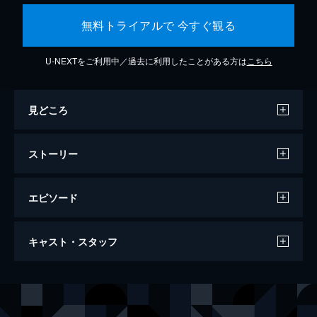
無料トライアルで 今すぐ観る
U-NEXTをご利用中／過去に利用したことがある方は
こちら
見どころ
ストーリー
エピソード
フォールガイ
キャスト・スタッフ
127分
出演
コルト・シーバース
ライアン・ゴズリング
ジョディ・モレノ
エミリー・ブラント