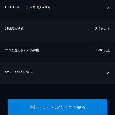
U-NEXTオリジナル書籍読み放題
雑誌読み放題
210誌以上
プロが選ぶおすすめ特集
5,000以上
いつでも解約できる
無料トライアルで 今すぐ観る