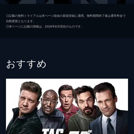
ダン・タッカー
ウィンストン・デューク
◎記載の無料トライアルは本ページ経由の新規登録に適用。無料期間終了後は通常料金で
自動更新となります。
トム・ライダー
アーロン・テイラー＝ジョンソン
◎本ページに記載の情報は、2026年8月現在のものです。
ゲイル・メイヤー
ハンナ・ワディンガム
アルマ・ミラン
ステファニー・シュウ
テリーサ・パーマー
おすすめ
監督
デヴィッド・リーチ
脚本
ドリュー・ピアース
音楽
ドミニク・ルイス
製作
ケリー・マコーミック
デヴィッド・リーチ
ライアン・ゴズリング