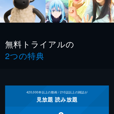
無料トライアルの
2つの特典
420,000
本以上の動画 /
210
誌以上の雑誌が
見放題
読み放題