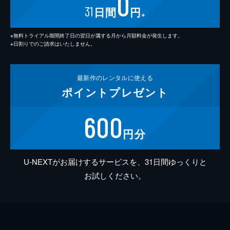
0
31
日間
円
※
※無料トライアル期間終了日の翌日が属する月から月額料金が発生します。
※日割りでのご請求はいたしません。
最新作の
レンタルに使える
ポイント
プレゼント
600
円分
U-NEXTがお届けするサービスを、31日間ゆっくりと
お試しください。