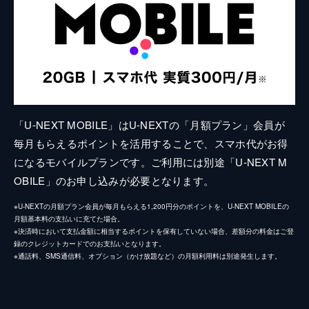
「U-NEXT MOBILE」はU-NEXTの「月額プラン」会員が
毎月もらえるポイントを活用することで、スマホ代がお得
になるモバイルプランです。ご利用には別途「U-NEXT M
OBILE」のお申し込みが必要となります。
※U-NEXTの月額プラン会員が毎月もらえる1,200円分のポイントを、U-NEXT MOBILEの
月額基本料の支払いに充てた場合。
※決済時において支払金額に相当するポイントを保有していない場合、差額分の料金はご登
録のクレジットカードでのお支払いとなります。
※通話料、SMS通信料、オプション（かけ放題など）の月額利用料は別途発生します。