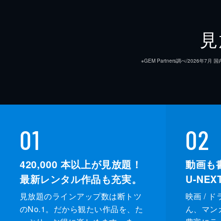
見
※GEM Partners調べ/20
01
02
420,000
本以上が見放題！
動画も
最新レンタル作品も充実。
U-NE
見放題のラインアップ数は断トツ
映画 / 
のNo.1。だから観たい作品を、た
ん、マンガ 