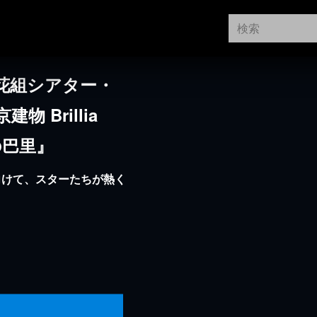
E 花組シアター・
 Brillia
の巴里』
向けて、スターたちが熱く