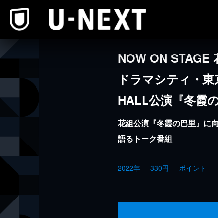
本文へスキップ
NOW ON STAG
ドラマシティ・東京建物
HALL公演『冬霞
花組公演『冬霞の巴里』に
語るトーク番組
2022年
330円
ポイント