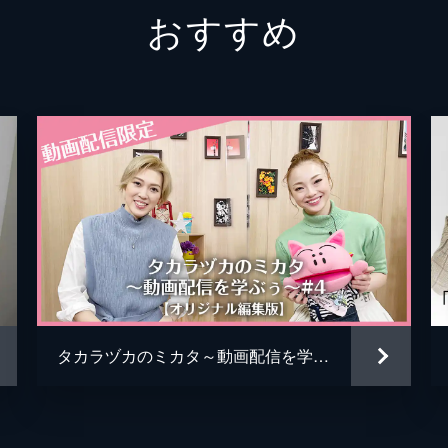
おすすめ
タカラヅカのミカタ～動画配信を学ぶぅ～#4【オリジナル編集版】