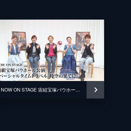
NOW ON STAGE 宙組宝塚バウホール公演『パーシャルタイムトラベル 時空の果てに』