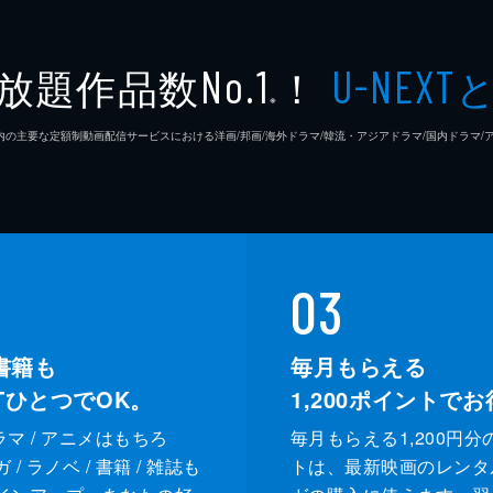
放題作品数
！
No.1
U-NEXT
※
26年7⽉ 国内の主要な定額制動画配信サービスにおける洋画/邦画/海外ドラマ/韓流・アジアドラマ/国内ドラ
03
書籍も
毎月もらえる
XTひとつでOK。
1,200
ポイントでお
ドラマ / アニメはもちろ
毎月もらえる1,200円分
/ ラノベ / 書籍 / 雑誌も
トは、最新映画のレンタ