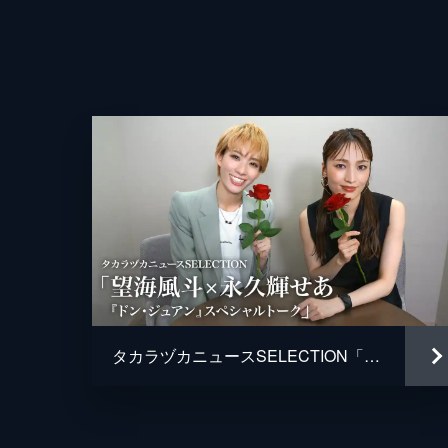
タカラヅカニュースSELECTION「望海風斗×永久輝せあ『ドン・ジュアン』スペシャルトーク」