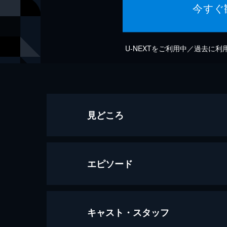
今すぐ
U-NEXTをご利用中／過去に
見どころ
エピソード
キャスト・スタッフ
NOW ON STAGE 花組シアター・