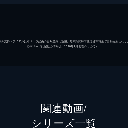
永久輝せあ
紫門ゆりや
載の無料トライアルは本ページ経由の新規登録に適用。無料期間終了後は通常料金で自動更新となり
◎本ページに記載の情報は、2026年8月現在のものです。
飛龍つかさ
聖乃あすか
希波らいと
星空美咲
関連動画/
シリーズ⼀覧