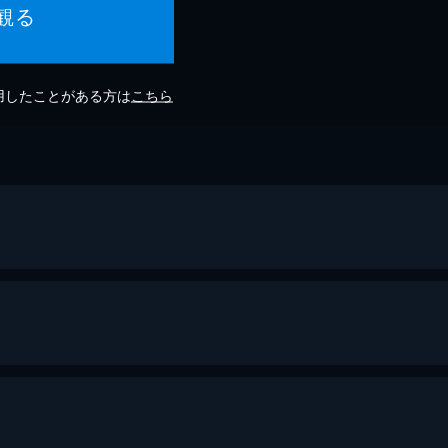
観る
利用したことがある方は
こちら
ドラマシティ・東京建物 Brillia HALL公演『冬霞の巴里』