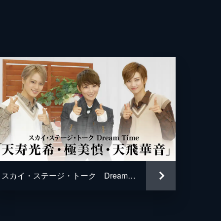
スカイ・ステージ・トーク Dream Time「天寿光希・極美慎・天飛華音」