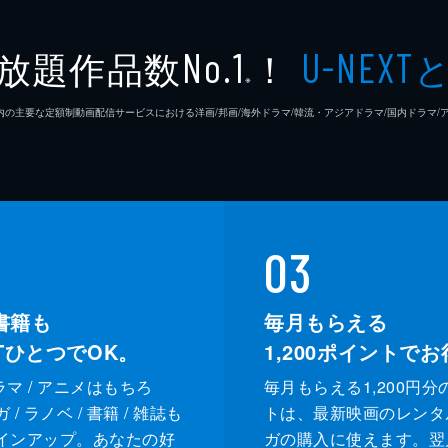
放題作品数
！
No.1
U-NEXT
※
26年7⽉ 国内の主要な定額制動画配信サービスにおける洋画/邦画/海外ドラマ/韓流・アジアドラマ/国内ドラ
03
書籍も
毎月もらえる
XTひとつでOK。
1,200
ポイントでお
ドラマ / アニメはもちろ
毎月もらえる1,200円分
/ ラノベ / 書籍 / 雑誌も
トは、最新映画のレンタ
インアップ。あなたの好
ガの購入に使えます。翌