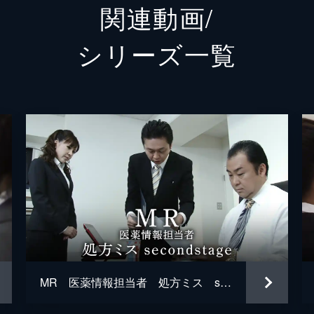
関連動画/
浜田翔子
シリーズ⼀覧
岡元太
MR 医薬情報担当者 処方ミス secondstage