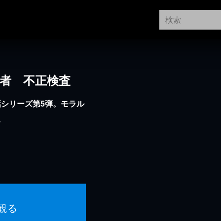
当者 不正検査
シリーズ第5弾。モラル
…
観る