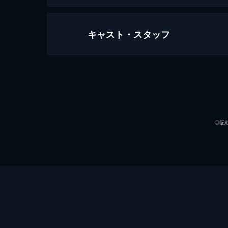
キャスト・スタッフ
MR 医薬情報担当者 不正検査
94分
出演
◎記