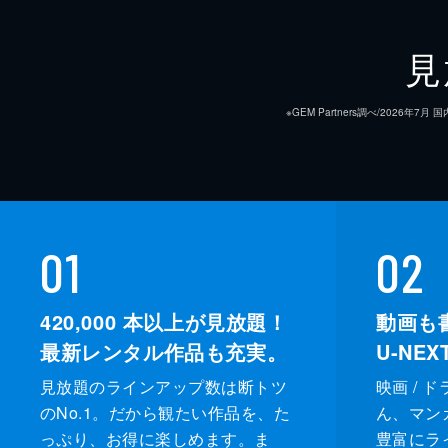
見
※GEM Partners調べ/20
01
02
420,000
本以上が見放題！
動画も
最新レンタル作品も充実。
U-NE
見放題のラインアップ数は断トツ
映画 / 
のNo.1。だから観たい作品を、た
ん、マンガ 
っぷり、お得に楽しめます。ま
豊富にラ