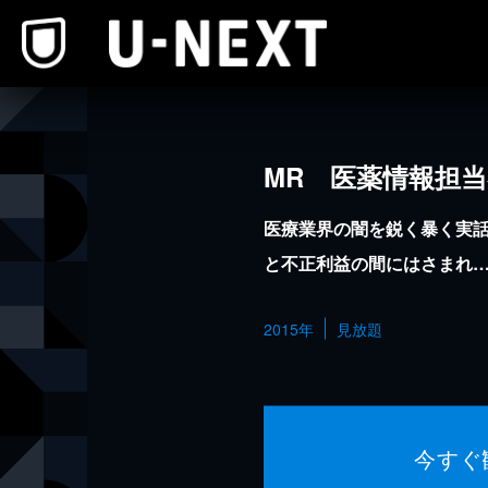
本文へスキップ
MR 医薬情報担
医療業界の闇を鋭く暴く実話
と不正利益の間にはさまれ
2015年
見放題
今すぐ