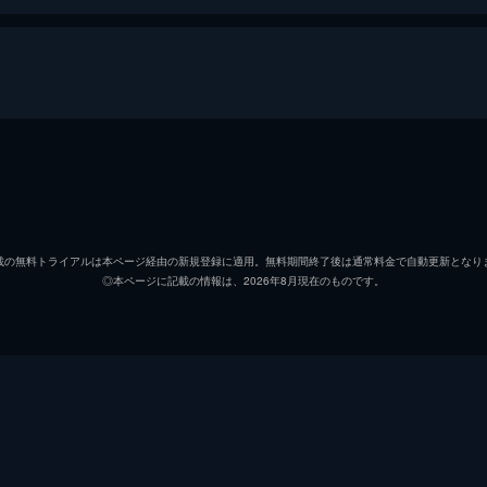
森下悠里
須山るみ
載の無料トライアルは本ページ経由の新規登録に適用。無料期間終了後は通常料金で自動更新となり
◎本ページに記載の情報は、2026年8月現在のものです。
ダンディ坂野
ドクターHIRO
水森由菜
速水けんたろう