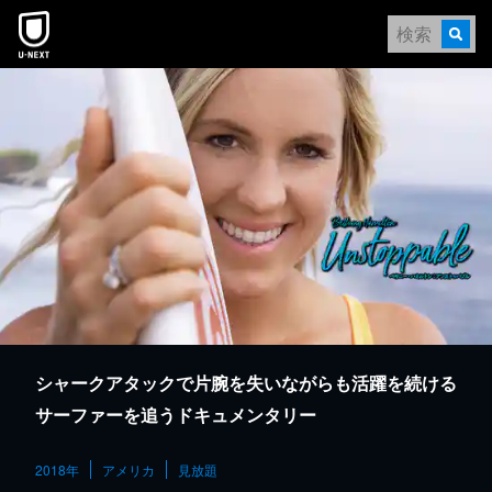
本文へスキップ
シャークアタックで片腕を失いながらも活躍を続ける
サーファーを追うドキュメンタリー
2018年
アメリカ
見放題