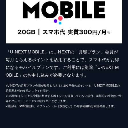
「U-NEXT MOBILE」はU-NEXTの「月額プラン」会員が
毎月もらえるポイントを活用することで、スマホ代がお得
になるモバイルプランです。ご利用には別途「U-NEXT M
OBILE」のお申し込みが必要となります。
※U-NEXTの月額プラン会員が毎月もらえる1,200円分のポイントを、U-NEXT MOBILEの
月額基本料の支払いに充てた場合。
※決済時において支払金額に相当するポイントを保有していない場合、差額分の料金はご登
録のクレジットカードでのお支払いとなります。
※通話料、SMS通信料、オプション（かけ放題など）の月額利用料は別途発生します。