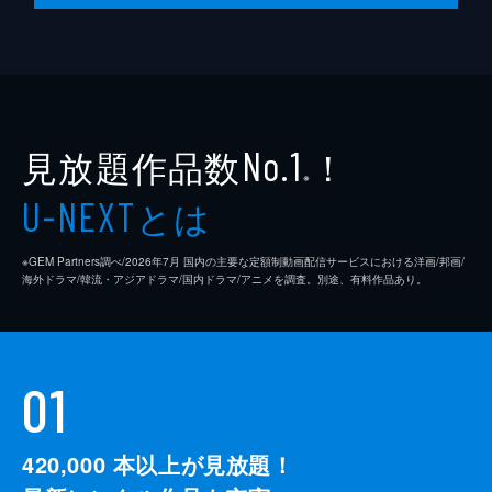
見放題作品数
！
No.1
※
とは
U-NEXT
※GEM Partners調べ/2026年7⽉ 国内の主要な定額制動画配信サービスにおける洋画/邦画/
海外ドラマ/韓流・アジアドラマ/国内ドラマ/アニメを調査。別途、有料作品あり。
01
420,000
本以上が見放題！