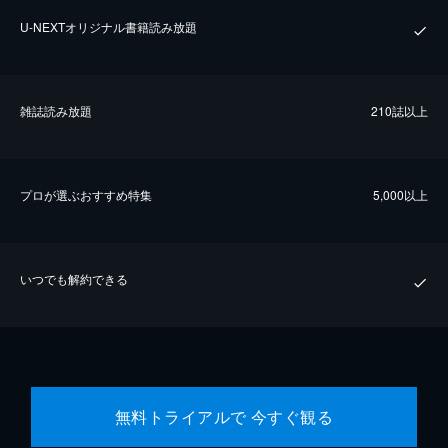
U-NEXTオリジナル書籍読み放題
雑誌読み放題
210誌以上
プロが選ぶおすすめ特集
5,000以上
いつでも解約できる
無料トライアルで 今すぐ観る