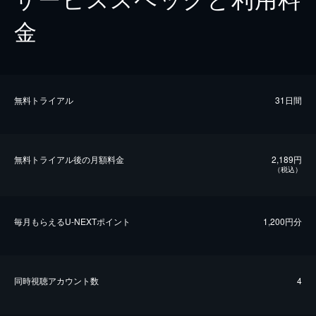
金
無料トライアル
31日間
無料トライアル後の⽉額料金
2,189円
（税込）
毎⽉もらえるU-NEXTポイント
1,200円分
同時視聴アカウント数
4