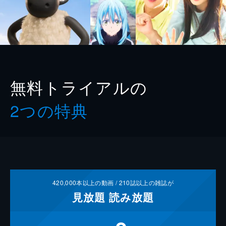
無料トライアルの
2つの特典
420,000
本以上の動画 /
210
誌以上の雑誌が
見放題
読み放題