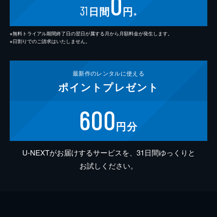
0
31
日間
円
※
※無料トライアル期間終了日の翌日が属する月から月額料金が発生します。
※日割りでのご請求はいたしません。
最新作の
レンタルに使える
ポイント
プレゼント
600
円分
U-NEXTがお届けするサービスを、31日間ゆっくりと
お試しください。