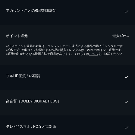
アカウントごとの機能制限設定
ポイント還元
最⼤40%
※
※
40％ポイント還元の対象は、クレジットカード決済による作品の購入 / レンタルです。
※
iOSアプリのUコイン決済による作品の購入 / レンタルは、20％のポイント還元です。
※
還元の対象外となる決済方法や商品があります。くわしくは
こちら
をご確認ください。
フルHD画質 / 4K画質
⾼⾳質（DOLBY DIGITAL PLUS）
テレビ / スマホ / PCなどに対応