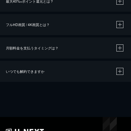
最大40%
ポイント還元とは？
※
※
作品によって必要なポイントが異なります。
フルHD画質 / 4K画質とは？
月額料金を支払うタイミングは？
※
40％ポイント還元の対象は、クレジットカード決済による作品の購入 / レンタルです。
※
iOSアプリのUコイン決済による作品の購入 / レンタルは、20％のポイント還元です。
※
還元の対象外となる決済方法や商品があります。くわしくは
こちら
をご確認ください。
いつでも解約できますか
こちら