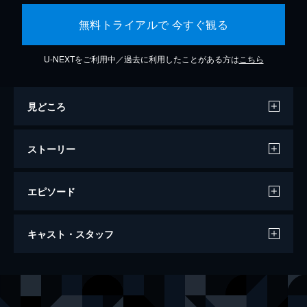
無料トライアルで 今すぐ観る
U-NEXTをご利用中／過去に利用したことがある方は
こちら
見どころ
ストーリー
エピソード
ベサニー・ハミルトン：アンストッパブル
キャスト・スタッフ
99分
出演
ベサニー・ハミルトン
監督
アーロン・リーバー