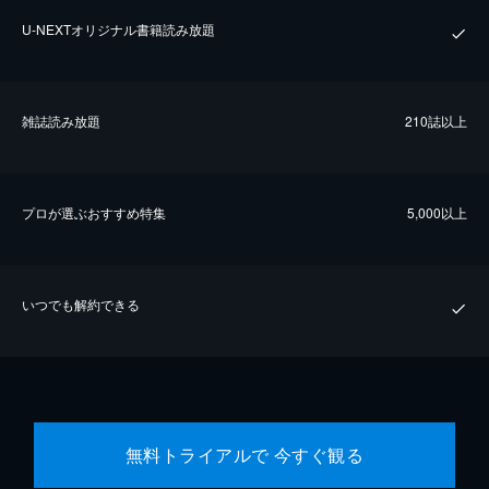
U-NEXTオリジナル書籍読み放題
雑誌読み放題
210誌以上
プロが選ぶおすすめ特集
5,000以上
いつでも解約できる
無料トライアルで 今すぐ観る