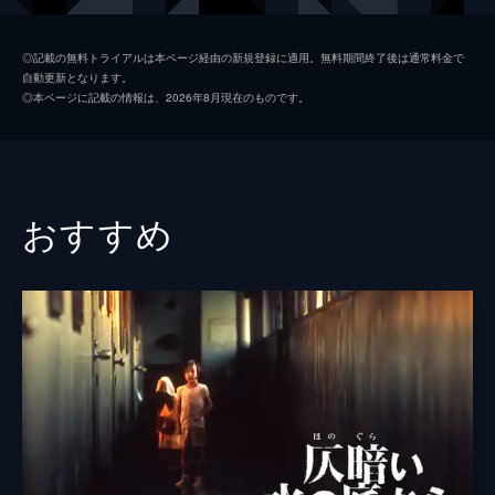
前川タケル
山時聡真
◎記載の無料トライアルは本ページ経由の新規登録に適用。無料期間終了後は通常料金で
自動更新となります。
島田蓮人
荒木飛羽
◎本ページに記載の情報は、2026年8月現在のものです。
小日向まり
今森茉耶
阿部大樹
蒼井旬
高谷さな
穂紫朋子
おすすめ
川松良江
今井あずさ
三浦唯
小原正子
前川妙子
伊藤麻実子
仁科恭子
たくませいこ
高谷詩織
山川真里果
中村育英
松尾諭