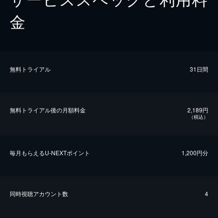
金
無料トライアル
31日間
無料トライアル後の⽉額料金
2,189円
（税込）
毎⽉もらえるU-NEXTポイント
1,200円分
同時視聴アカウント数
4