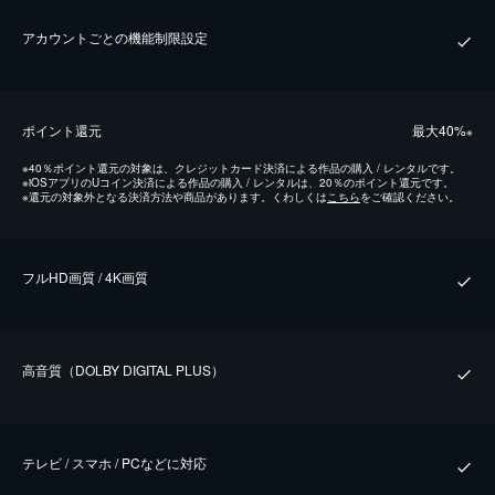
アカウントごとの機能制限設定
ポイント還元
最⼤40%
※
※
40％ポイント還元の対象は、クレジットカード決済による作品の購入 / レンタルです。
※
iOSアプリのUコイン決済による作品の購入 / レンタルは、20％のポイント還元です。
※
還元の対象外となる決済方法や商品があります。くわしくは
こちら
をご確認ください。
フルHD画質 / 4K画質
⾼⾳質（DOLBY DIGITAL PLUS）
テレビ / スマホ / PCなどに対応