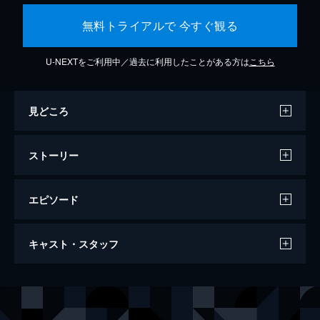
無料トライアルで 今すぐ観る
U-NEXTをご利用中／過去に利用したことがある方は
こちら
見どころ
ストーリー
エピソード
あのコはだぁれ？
キャスト・スタッフ
107分
出演
君島ほのか
渋谷凪咲
三浦瞳
早瀬憩