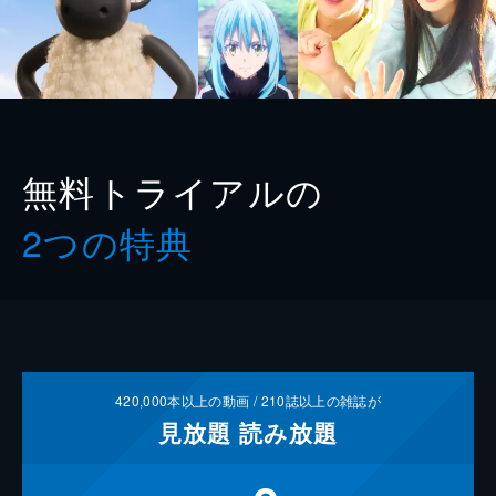
無料トライアルの
2つの特典
420,000
本以上の動画 /
210
誌以上の雑誌が
見放題
読み放題