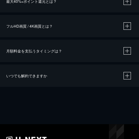
最大40%
ポイント還元とは？
※
※
作品によって必要なポイントが異なります。
フルHD画質 / 4K画質とは？
月額料金を支払うタイミングは？
※
40％ポイント還元の対象は、クレジットカード決済による作品の購入 / レンタルです。
※
iOSアプリのUコイン決済による作品の購入 / レンタルは、20％のポイント還元です。
※
還元の対象外となる決済方法や商品があります。くわしくは
こちら
をご確認ください。
いつでも解約できますか
こちら