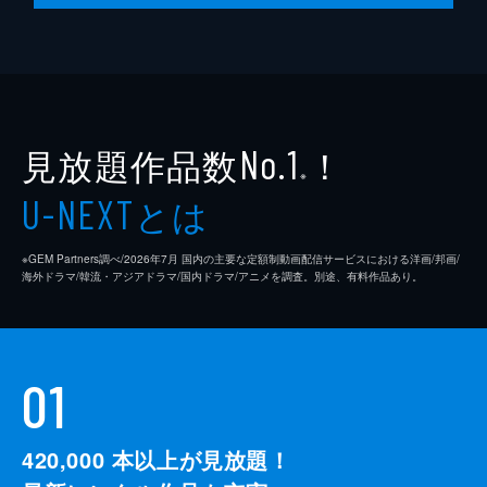
見放題作品数
！
No.1
※
とは
U-NEXT
※GEM Partners調べ/2026年7⽉ 国内の主要な定額制動画配信サービスにおける洋画/邦画/
海外ドラマ/韓流・アジアドラマ/国内ドラマ/アニメを調査。別途、有料作品あり。
01
420,000
本以上が見放題！