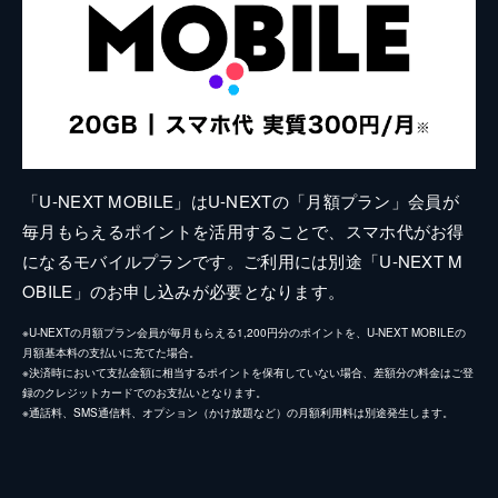
「U-NEXT MOBILE」はU-NEXTの「月額プラン」会員が
毎月もらえるポイントを活用することで、スマホ代がお得
になるモバイルプランです。ご利用には別途「U-NEXT M
OBILE」のお申し込みが必要となります。
※U-NEXTの月額プラン会員が毎月もらえる1,200円分のポイントを、U-NEXT MOBILEの
月額基本料の支払いに充てた場合。
※決済時において支払金額に相当するポイントを保有していない場合、差額分の料金はご登
録のクレジットカードでのお支払いとなります。
※通話料、SMS通信料、オプション（かけ放題など）の月額利用料は別途発生します。