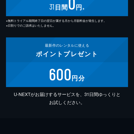
0
31
日間
円
※
※無料トライアル期間終了日の翌日が属する月から月額料金が発生します。
※日割りでのご請求はいたしません。
最新作の
レンタルに使える
ポイント
プレゼント
600
円分
U-NEXTがお届けするサービスを、31日間ゆっくりと
お試しください。