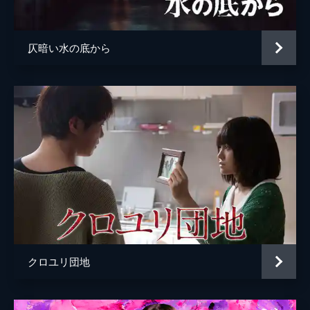
権田継俊
マキタスポーツ
七尾悠馬
染谷将太
仄暗い水の底から
川松良江（32年前）
堀桃子
高谷洋一
松木大輔
監督
清水崇
脚本
角田ルミ
清水崇
音楽
小林うてな
南方裕里衣
製作
高橋敏弘
クロユリ団地
木下直哉
藤原寛