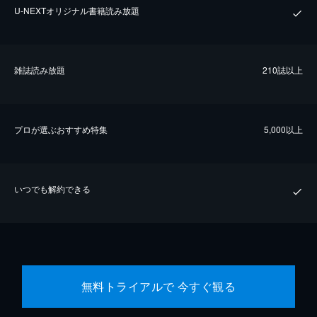
U-NEXTオリジナル書籍読み放題
雑誌読み放題
210誌以上
プロが選ぶおすすめ特集
5,000以上
いつでも解約できる
無料トライアルで 今すぐ観る