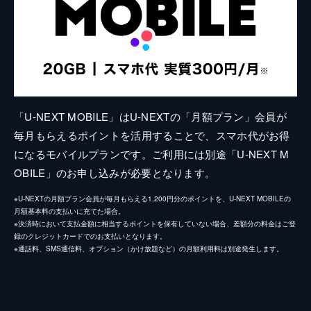
「U-NEXT MOBILE」はU-NEXTの「月額プラン」会員が
毎月もらえるポイントを活用することで、スマホ代がお得
になるモバイルプランです。ご利用には別途「U-NEXT M
OBILE」のお申し込みが必要となります。
※U-NEXTの月額プラン会員が毎月もらえる1,200円分のポイントを、U-NEXT MOBILEの
月額基本料の支払いに充てた場合。
※決済時において支払金額に相当するポイントを保有していない場合、差額分の料金はご登
録のクレジットカードでのお支払いとなります。
※通話料、SMS通信料、オプション（かけ放題など）の月額利用料は別途発生します。