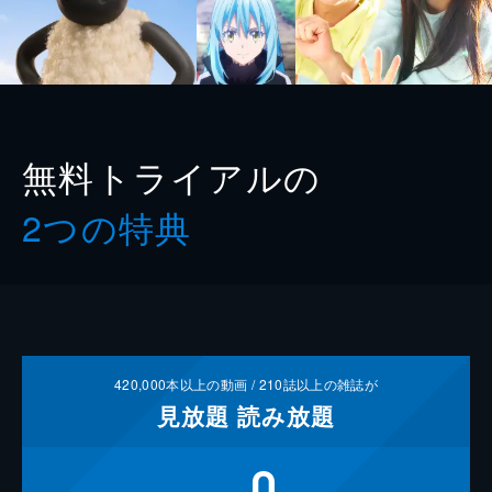
無料トライアルの
2つの特典
420,000
本以上の動画 /
210
誌以上の雑誌が
見放題
読み放題
0