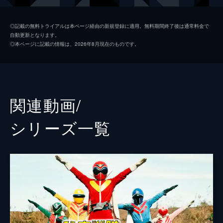
志布戸未来／ブンピンク
鈴木美羽
◎記載の無料トライアルは本ページ経由の新規登録に適用。無料期間終了後は通常料金で
自動更新となります。
阿久瀬錠／ブンブラック
齋藤璃佑
◎本ページに記載の情報は、2026年8月現在のものです。
振騎玄蕃／ブンオレンジ
相馬理
焔先斗／ブンバイオレット
宮澤佑
細武調
ハシヤスメ・アツコ
関連動画/
ニコーラ・キードアー
伊礼姫奈
シリーズ⼀覧
HIKAKIN
HIKAKIN
声の出演
ビュン・ディーゼル
花江夏樹
デコトラーデ
諏訪部順一
イターシャ
水樹奈々
ヤイヤイ・ヤルカー
諸星すみれ