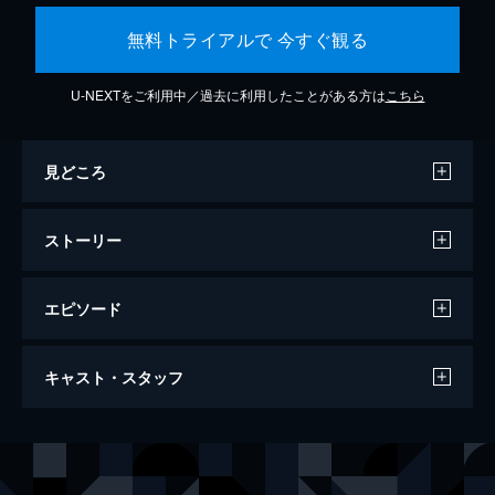
無料トライアルで 今すぐ観る
U-NEXTをご利用中／過去に利用したことがある方は
こちら
見どころ
ストーリー
エピソード
爆上戦隊ブンブンジャー 劇場BOON！
キャスト・スタッフ
プロミス・ザ・サーキット
31分
出演
範道大也／ブンレッド
井内悠陽
鳴田射士郎／ブンブルー
葉山侑樹