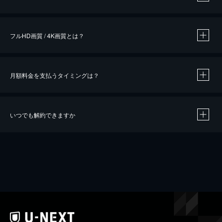
※
作品によって必要なポイントが異なります。
フルHD画質 / 4K画質とは？
月額料金を支払うタイミングは？
※
40％ポイント還元の対象は、クレジットカード決済による作品の購入 / レンタルです。
※
iOSアプリのUコイン決済による作品の購入 / レンタルは、20％のポイント還元です。
※
還元の対象外となる決済方法や商品があります。くわしくは
こちら
をご確認ください。
いつでも解約できますか
こちら