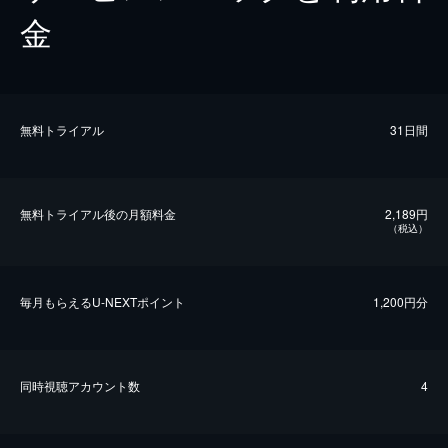
金
無料トライアル
31日間
無料トライアル後の⽉額料金
2,189円
（税込）
毎⽉もらえるU-NEXTポイント
1,200円分
同時視聴アカウント数
4