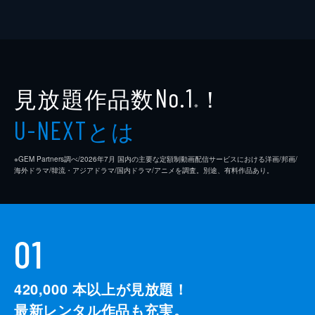
見放題作品数
！
No.1
※
とは
U-NEXT
※GEM Partners調べ/2026年7⽉ 国内の主要な定額制動画配信サービスにおける洋画/邦画/
海外ドラマ/韓流・アジアドラマ/国内ドラマ/アニメを調査。別途、有料作品あり。
01
420,000
本以上が見放題！
最新レンタル作品も充実。