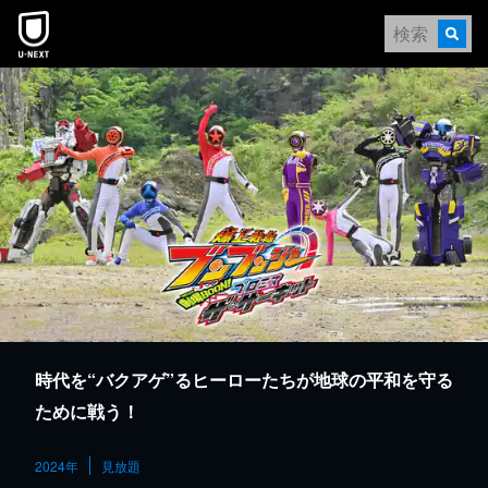
本文へスキップ
時代を“バクアゲ”るヒーローたちが地球の平和を守る
ために戦う！
2024年
見放題