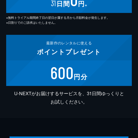
31
日間
円
※
※無料トライアル期間終了日の翌日が属する月から月額料金が発生します。
※日割りでのご請求はいたしません。
最新作の
レンタルに使える
ポイント
プレゼント
600
円分
U-NEXTがお届けするサービスを、31日間ゆっくりと
お試しください。