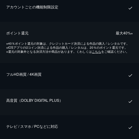
アカウントごとの機能制限設定
ポイント還元
最⼤40%
※
※
40％ポイント還元の対象は、クレジットカード決済による作品の購入 / レンタルです。
※
iOSアプリのUコイン決済による作品の購入 / レンタルは、20％のポイント還元です。
※
還元の対象外となる決済方法や商品があります。くわしくは
こちら
をご確認ください。
フルHD画質 / 4K画質
⾼⾳質（DOLBY DIGITAL PLUS）
テレビ / スマホ / PCなどに対応