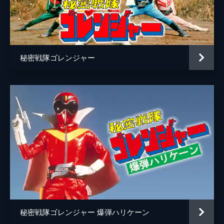
サーキットグルマー
関智一
デイモンサンダー
岸祐二
ブンドリオ・ブンデラス
松本梨香
秘密戦隊ゴレンジャー
監督
中澤祥次郎
脚本
冨岡淳広
原作
八手三郎
音楽
池田善哉
横関公太
秘密戦隊ゴレンジャー 爆弾ハリケーン