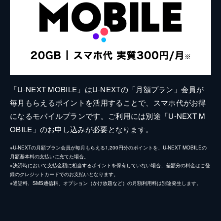
「U-NEXT MOBILE」はU-NEXTの「月額プラン」会員が
毎月もらえるポイントを活用することで、スマホ代がお得
になるモバイルプランです。ご利用には別途「U-NEXT M
OBILE」のお申し込みが必要となります。
※U-NEXTの月額プラン会員が毎月もらえる1,200円分のポイントを、U-NEXT MOBILEの
月額基本料の支払いに充てた場合。
※決済時において支払金額に相当するポイントを保有していない場合、差額分の料金はご登
録のクレジットカードでのお支払いとなります。
※通話料、SMS通信料、オプション（かけ放題など）の月額利用料は別途発生します。