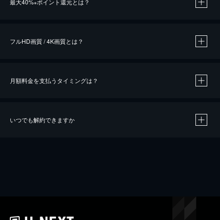
最大40%
ポイント還元とは？
※
※
作品によって必要なポイントが異なります。
フルHD画質 / 4K画質とは？
月額料金を支払うタイミングは？
※
40％ポイント還元の対象は、クレジットカード決済による作品の購入 / レンタルです。
※
iOSアプリのUコイン決済による作品の購入 / レンタルは、20％のポイント還元です。
※
還元の対象外となる決済方法や商品があります。くわしくは
こちら
をご確認ください。
いつでも解約できますか
こちら