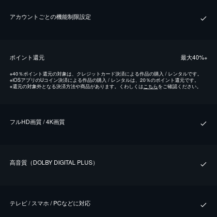
アカウントごとの機能制限設定
ポイント還元
最⼤40%
※
※
40％ポイント還元の対象は、クレジットカード決済による作品の購入 / レンタルです。
※
iOSアプリのUコイン決済による作品の購入 / レンタルは、20％のポイント還元です。
※
還元の対象外となる決済方法や商品があります。くわしくは
こちら
をご確認ください。
フルHD画質 / 4K画質
⾼⾳質（DOLBY DIGITAL PLUS）
テレビ / スマホ / PCなどに対応