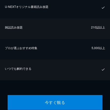
U-NEXTオリジナル書籍読み放題
雑誌読み放題
210誌以上
プロが選ぶおすすめ特集
5,000以上
いつでも解約できる
今すぐ観る