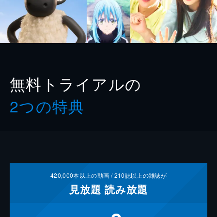
無料トライアルの
2つの特典
420,000
本以上の動画 /
210
誌以上の雑誌が
見放題
読み放題