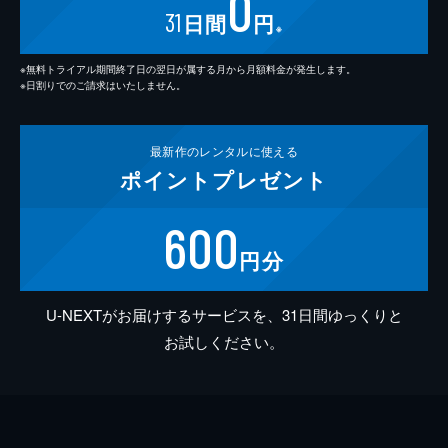
0
31
日間
円
※
※無料トライアル期間終了日の翌日が属する月から月額料金が発生します。
※日割りでのご請求はいたしません。
最新作の
レンタルに使える
ポイント
プレゼント
600
円分
U-NEXTがお届けするサービスを、31日間ゆっくりと
お試しください。