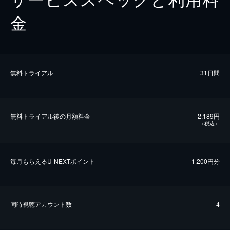
金
無料トライアル
31日間
無料トライアル後の⽉額料金
2,189円
（税込）
毎⽉もらえるU-NEXTポイント
1,200円分
同時視聴アカウント数
4