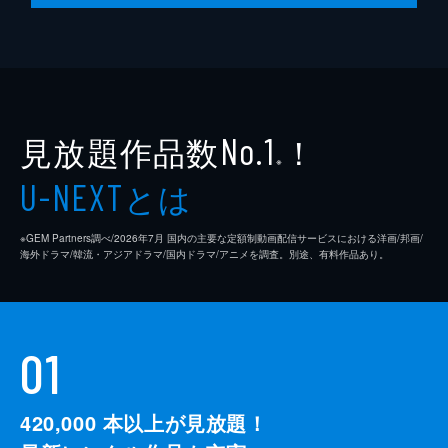
見放題作品数
！
No.1
※
とは
U-NEXT
※GEM Partners調べ/2026年7⽉ 国内の主要な定額制動画配信サービスにおける洋画/邦画/
海外ドラマ/韓流・アジアドラマ/国内ドラマ/アニメを調査。別途、有料作品あり。
01
420,000
本以上が見放題！