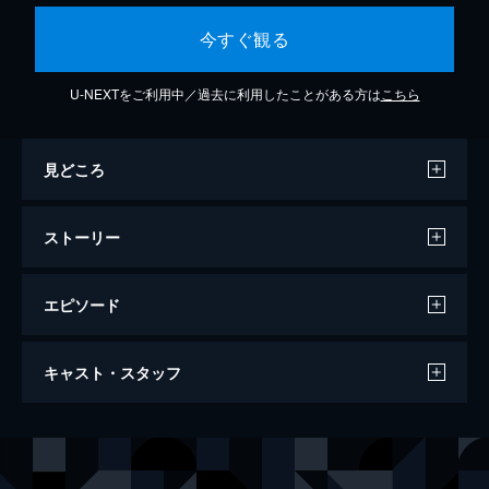
今すぐ観る
U-NEXTをご利用中／過去に利用したことがある方は
こちら
見どころ
ストーリー
エピソード
レッド・ツェッペリン：ホール・ロッタ・
キャスト・スタッフ
ロック
55分
出演
レッド・ツェッペリン