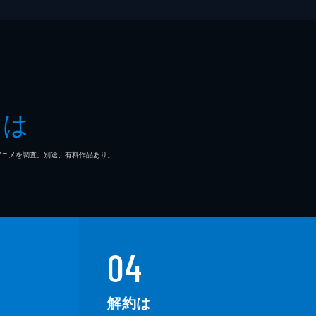
とは
マ/アニメを調査。別途、有料作品あり。
04
解約は