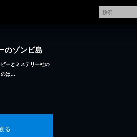
ーのゾンビ島
ービーとミステリー社の
たのは…
観る