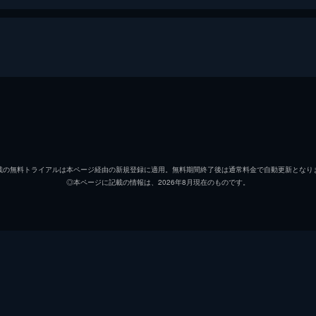
スコット・イネス
ビリー・ウェスト
載の無料トライアルは本ページ経由の新規登録に適用。無料期間終了後は通常料金で自動更新となり
◎本ページに記載の情報は、2026年8月現在のものです。
メアリー・ケイ・バーグマン
フランク・ウェルカー
Ｂ・Ｊ・ウォード
エイドリアン・バーボー