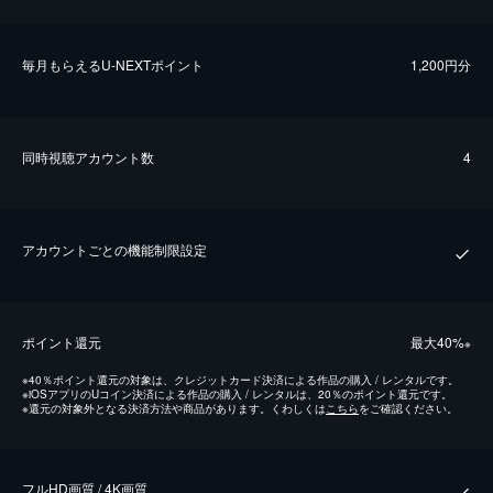
毎⽉もらえるU-NEXTポイント
1,200円分
同時視聴アカウント数
4
アカウントごとの機能制限設定
ポイント還元
最⼤40%
※
※
40％ポイント還元の対象は、クレジットカード決済による作品の購入 / レンタルです。
※
iOSアプリのUコイン決済による作品の購入 / レンタルは、20％のポイント還元です。
※
還元の対象外となる決済方法や商品があります。くわしくは
こちら
をご確認ください。
フルHD画質 / 4K画質