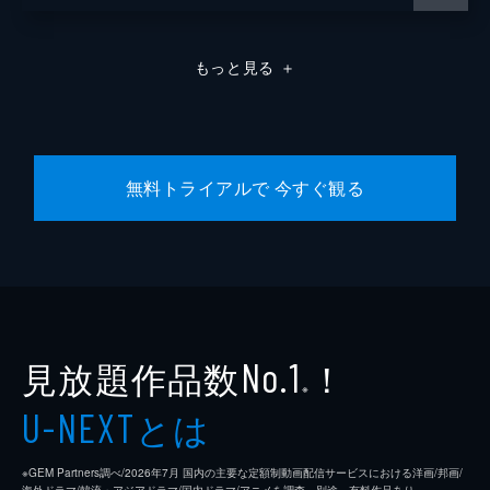
もっと見る
＋
無料トライアルで 今すぐ観る
見放題作品数
！
No.1
※
とは
U-NEXT
※GEM Partners調べ/2026年7⽉ 国内の主要な定額制動画配信サービスにおける洋画/邦画/
海外ドラマ/韓流・アジアドラマ/国内ドラマ/アニメを調査。別途、有料作品あり。