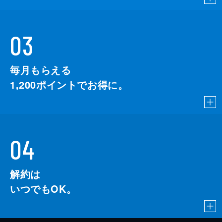
03
毎月もらえる
1,200
ポイントでお得に。
04
解約は
いつでもOK。