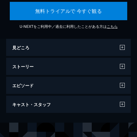
無料トライアルで 今すぐ観る
U-NEXTをご利用中／過去に利用したことがある方は
こちら
見どころ
ストーリー
エピソード
ビートルジュース ビートルジュース
キャスト・スタッフ
105分
出演
ビートルジュース
マイケル・キートン
リディア
ウィノナ・ライダー