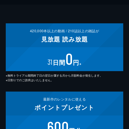
420,000
本以上の動画 /
210
誌以上の雑誌が
見放題
読み放題
0
31
日間
円
※
※無料トライアル期間終了日の翌日が属する月から月額料金が発生します。
※日割りでのご請求はいたしません。
最新作の
レンタルに使える
ポイント
プレゼント
600