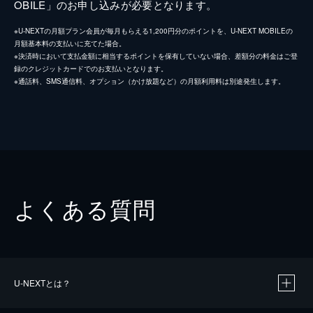
OBILE」のお申し込みが必要となります。
※U-NEXTの月額プラン会員が毎月もらえる1,200円分のポイントを、U-NEXT MOBILEの
月額基本料の支払いに充てた場合。
※決済時において支払金額に相当するポイントを保有していない場合、差額分の料金はご登
録のクレジットカードでのお支払いとなります。
※通話料、SMS通信料、オプション（かけ放題など）の月額利用料は別途発生します。
よくある質問
U-NEXTとは？