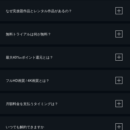
なぜ見放題作品とレンタル作品があるの？
無料トライアルは何が無料？
※
最大40%
ポイント還元とは？
※
※
作品によって必要なポイントが異なります。
フルHD画質 / 4K画質とは？
月額料金を支払うタイミングは？
※
40％ポイント還元の対象は、クレジットカード決済による作品の購入 / レンタルです。
※
iOSアプリのUコイン決済による作品の購入 / レンタルは、20％のポイント還元です。
※
還元の対象外となる決済方法や商品があります。くわしくは
こちら
をご確認ください。
いつでも解約できますか