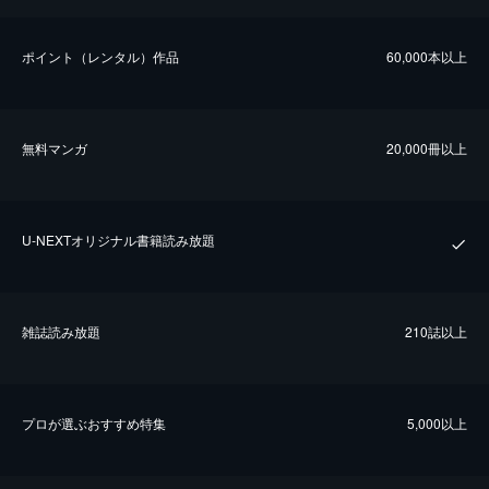
ポイント（レンタル）作品
60,000本以上
無料マンガ
20,000冊以上
U-NEXTオリジナル書籍読み放題
雑誌読み放題
210誌以上
プロが選ぶおすすめ特集
5,000以上