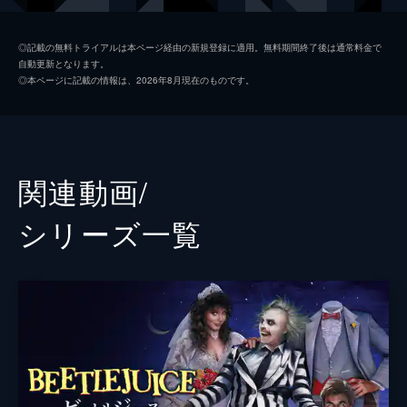
デリア
キャサリン・オハラ
◎記載の無料トライアルは本ページ経由の新規登録に適用。無料期間終了後は通常料金で
自動更新となります。
ローリー
ジャスティン・セロー
◎本ページに記載の情報は、2026年8月現在のものです。
ドロレス
モニカ・ベルッチ
ジェレミー
アーサー・コンティ
アストリッド
ジェナ・オルテガ
関連動画/
ウルフ
ウィレム・デフォー
シリーズ⼀覧
監督
ティム・バートン
脚本
アルフレッド・ガフ
マイルズ・ミラー
音楽
ダニー・エルフマン
製作
マーク・トベロフ