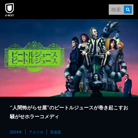
本文へスキップ
“人間怖がらせ屋”のビートルジュースが巻き起こすお
騒がせホラーコメディ
2024年
アメリカ
見放題